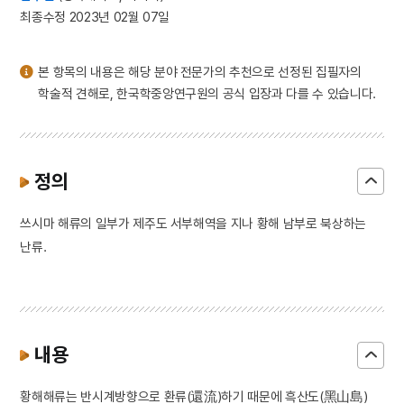
3
금동 보살 입상
최종수정 2023년 02월 07일
4
광복절 노래
5
금동 미륵보살 반가 사유상
본 항목의 내용은 해당 분야 전문가의 추천으로 선정된 집필자의
6
64괘
학술적 견해로, 한국학중앙연구원의 공식 입장과 다를 수 있습니다.
7
고조선
8
구호나무
9
김자점
정의
10
별무반
쓰시마 해류의 일부가 제주도 서부해역을 지나 황해 남부로 북상하는
난류.
내용
황해해류는 반시계방향으로 환류(還流)하기 때문에 흑산도(黑山島)