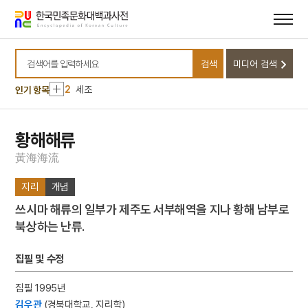
메뉴
본문
바로가기
바로가기
10
별무반
검색
미디어 검색
1
금성대군
검색어를 입력하세요
2
세조
인기 항목
3
금동 보살 입상
4
광복절 노래
황해해류
5
금동 미륵보살 반가 사유상
黃
海
海
流
6
64괘
지리
개념
7
고조선
쓰시마 해류의 일부가 제주도 서부해역을 지나 황해 남부로
8
구호나무
북상하는 난류.
9
김자점
10
별무반
집필 및 수정
1
금성대군
집필 1995년
2
세조
김우관
(경북대학교, 지리학)