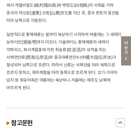
에서 격렬비열도(格列飛列島)와 백령도(白翎島)의 서쪽을 거쳐
중국의 랴오둥[遼東]·산둥[山東]반도를 지난 후, 중국 본토의 동안을
따라 남쪽으로 이동한다.
일반적으로 황해해류는 봄부터 북상하기 시작하여 여름에는 그 세력이
보하이만[渤海灣]까지 미친다. 가을부터는 황해해류의 세력이
더보기
약화되고, 북서계절풍에 의한 취송류(吹送流)의 성격을 띠는
서해연안류(西海沿岸流)와 중국대륙연안수(中國大陸沿岸水)가
형성되어 남쪽으로 흐른다. 따라서 난류는 서해안을 따라 북쪽으로
흐르지 못하고, 제주해협을 따라 동쪽으로 흐르게 된다. 조기·가자미·
넙치 등 회유어족은 여름에는 북상하나 겨울에는 제주도 남쪽에
머무르게 된다.
참고문헌