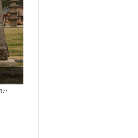
5
쪽염색
6
기축옥사
7
박태준
8
신앙촌
9
이만운
10
12·12 군사반란
좌상