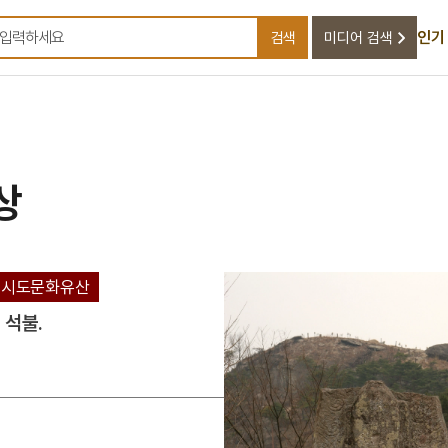
인기
검색
미디어 검색
검색어를 입력하세요
상
시도문화유산
 석불.