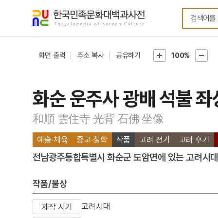
메뉴
본문
바로가기
바로가기
화면 출력
주소 복사
공유하기
100%
화순 운주사 광배 석불 좌
和順 雲住寺 光背 石佛 坐像
예술·체육
종교·철학
작품
고려 전기
고려 후기
전남광주통합특별시 화순군 도암면에 있는 고려시대
작품/불상
고려시대
제작 시기