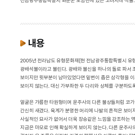
전남광주통합특별시 화순군 도암면에 있는 고려시대 석불.
내용
2005년 전라남도 유형문화재[현 전남광주통합특별시 유
광배석불이라고 불린다. 광배와 불신을 하나의 돌로 파서 
보이지만 윗부분이 남아있었다면 밑변이 좁은 삼각형을 이루
보이지 않는다. 대신 가부좌한 두 다리와 상체를 구분하도록
얼굴은 갸름한 타원형이며 운주사의 다른 불상들처럼 코가 
간신히 새겼다. 육계가 분명한 머리에 나발의 흔적은 보이
사실적인 묘사가 없어서 더욱 장승같은 느낌을 강조하는 역
지금은 마모로 인해 확실하게 보이지 않는다. 다른 운주사