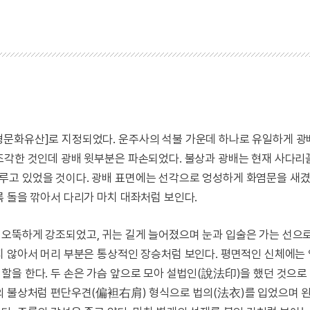
형문화유산]로 지정되었다. 운주사의 석불 가운데 하나로 유일하게 광
조각한 것인데 광배 윗부분은 파손되었다. 불상과 광배는 현재 사다
고 있었을 것이다. 광배 표면에는 선각으로 엉성하게 화염문을 새겼
 돌을 깎아서 다리가 마치 대좌처럼 보인다.
오뚝하게 강조되었고, 귀는 길게 늘어졌으며 눈과 입술은 가는 선으
지 않아서 머리 부분은 통상적인 장승처럼 보인다. 평면적인 신체에는
할을 한다. 두 손은 가슴 앞으로 모아 설법인(說法印)을 했던 것으로
의 불상처럼 편단우견(偏袒右肩) 형식으로 법의(法衣)를 입었으며 