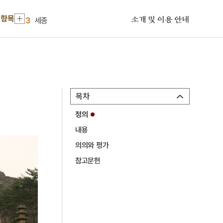
2
에바다학교
 항목
3
세종
소개 및 이용 안내
4
운재집
5
쪽염색
6
기축옥사
7
박태준
목차
8
신앙촌
정의
9
이만운
내용
10
12·12 군사반란
의의와 평가
1
금성대군
참고문헌
2
에바다학교
3
세종
4
운재집