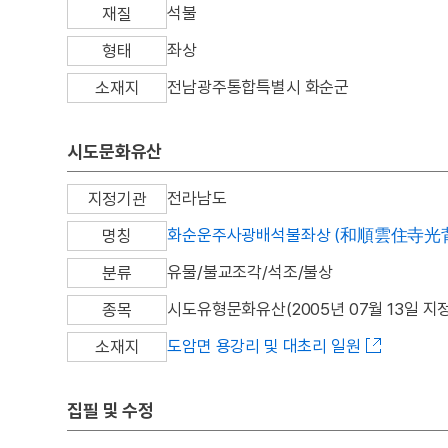
석불
재질
좌상
형태
전남광주통합특별시 화순군
소재지
시도문화유산
전라남도
지정기관
화순운주사광배석불좌상 (和順雲住寺光
명칭
유물/불교조각/석조/불상
분류
시도유형문화유산(2005년 07월 13일 지정
종목
도암면 용강리 및 대초리 일원
소재지
집필 및 수정