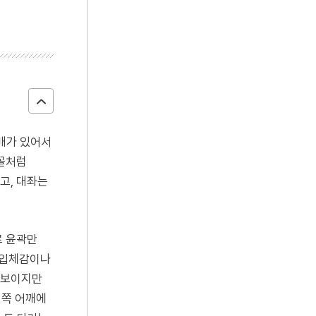
배가 있어서
리꼴처럼
고, 대좌는
로 윤곽만
 입체감이나
 보이지만
왼쪽 어깨에