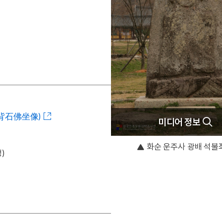
背石佛坐像)
미디어 정보
화순 운주사 광배 석불
)