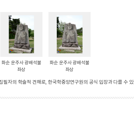
화순 운주사 광배석불
화순 운주사 광배석불
좌상
좌상
 집필자의 학술적 견해로, 한국학중앙연구원의 공식 입장과 다를 수 있