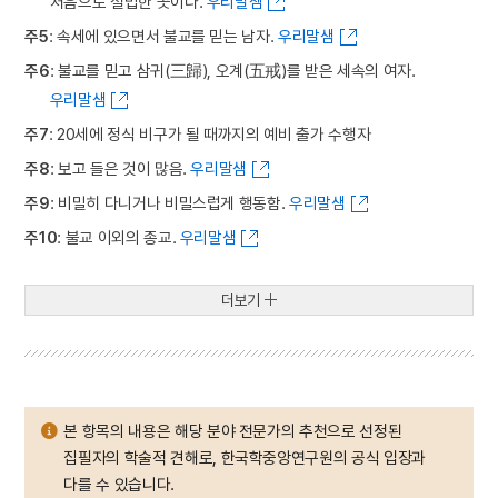
처음으로 설법한 곳이다.
우리말샘
주5
: 속세에 있으면서 불교를 믿는 남자.
우리말샘
주6
: 불교를 믿고 삼귀(三歸), 오계(五戒)를 받은 세속의 여자.
우리말샘
주7
: 20세에 정식 비구가 될 때까지의 예비 출가 수행자
주8
: 보고 들은 것이 많음.
우리말샘
주9
: 비밀히 다니거나 비밀스럽게 행동함.
우리말샘
주10
: 불교 이외의 종교.
우리말샘
더보기
본 항목의 내용은 해당 분야 전문가의 추천으로 선정된
집필자의 학술적 견해로, 한국학중앙연구원의 공식 입장과
다를 수 있습니다.