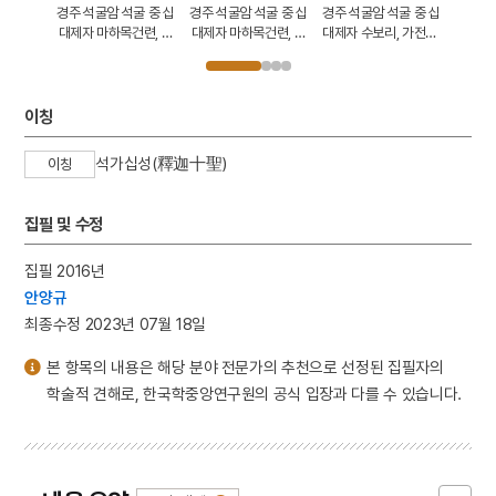
십대제자상
경주 석굴암 석굴 중 십
경주 석굴암 석굴 중 십
경주 석굴암 석굴 중 십
경주 석
련상
대제자 마하목건련, 수
대제자 마하목건련, 수
대제자 수보리, 가전연,
대제자 
보리
보리, 가전연
아난타
이칭
석가십성(釋迦十聖)
이칭
집필 및 수정
집필 2016년
안양규
최종수정 2023년 07월 18일
본 항목의 내용은 해당 분야 전문가의 추천으로 선정된 집필자의
학술적 견해로, 한국학중앙연구원의 공식 입장과 다를 수 있습니다.