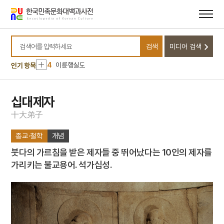
10
고국원왕
메뉴
본문
바로가기
바로가기
1
금성대군
2
기린도
검색
미디어 검색
3
세조
검색어를 입력하세요
4
이륜행실도
인기 항목
5
묘작도
6
상제
십대제자
7
3저 호황
十
大
弟
子
8
강경의식
종교·철학
개념
9
개띠
붓다의 가르침을 받은 제자들 중 뛰어났다는 10인의 제자를
10
고국원왕
가리키는 불교용어. 석가십성.
1
금성대군
2
기린도
3
세조
4
이륜행실도