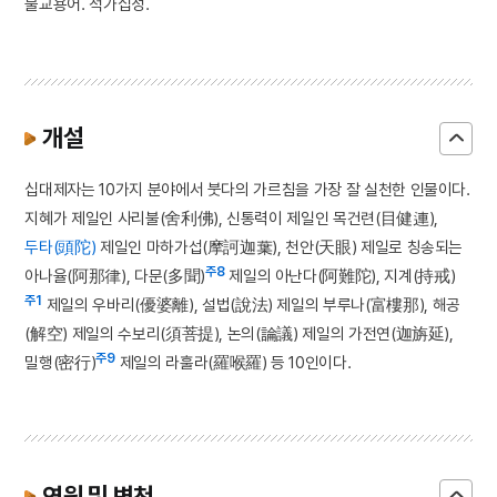
불교용어. 석가십성.
개설
십대제자는 10가지 분야에서 붓다의 가르침을 가장 잘 실천한 인물이다.
지혜가 제일인 사리불(舍利佛), 신통력이 제일인 목건련(目健連),
두타(頭陀)
제일인 마하가섭(摩訶迦葉), 천안(天眼) 제일로 칭송되는
주8
아나율(阿那律), 다문(多聞)
제일의 아난다(阿難陀), 지계(持戒)
주1
제일의 우바리(優婆離), 설법(說法) 제일의 부루나(富樓那), 해공
(解空) 제일의 수보리(須菩提), 논의(論議) 제일의 가전연(迦旃延),
주9
밀행(密行)
제일의 라훌라(羅喉羅) 등 10인이다.
연원 및 변천