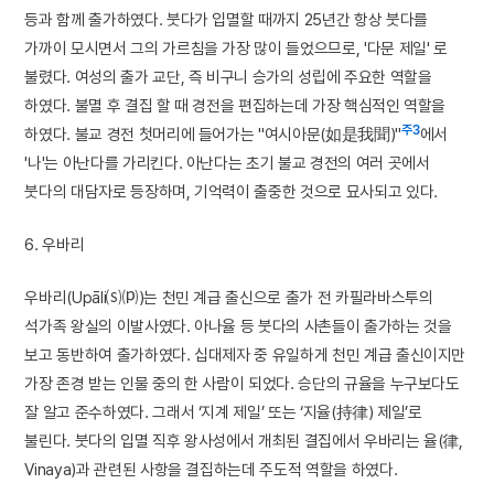
등과 함께 출가하였다. 붓다가 입멸할 때까지 25년간 항상 붓다를
가까이 모시면서 그의 가르침을 가장 많이 들었으므로, '다문 제일' 로
불렸다. 여성의 출가 교단, 즉 비구니 승가의 성립에 주요한 역할을
하였다. 불멸 후 결집 할 때 경전을 편집하는데 가장 핵심적인 역할을
주3
하였다. 불교 경전 첫머리에 들어가는 "여시아문(如是我聞)"
에서
'나'는 아난다를 가리킨다. 아난다는 초기 불교 경전의 여러 곳에서
붓다의 대담자로 등장하며, 기억력이 출중한 것으로 묘사되고 있다.
6. 우바리
우바리(Upāli⒮⒫)는 천민 계급 출신으로 출가 전 카필라바스투의
석가족 왕실의 이발사였다. 아나율 등 붓다의 사촌들이 출가하는 것을
보고 동반하여 출가하였다. 십대제자 중 유일하게 천민 계급 출신이지만
가장 존경 받는 인물 중의 한 사람이 되었다. 승단의 규율을 누구보다도
잘 알고 준수하였다. 그래서 ‘지계 제일’ 또는 ‘지율(持律) 제일’로
불린다. 붓다의 입멸 직후 왕사성에서 개최된 결집에서 우바리는 율(律,
Vinaya)과 관련된 사항을 결집하는데 주도적 역할을 하였다.