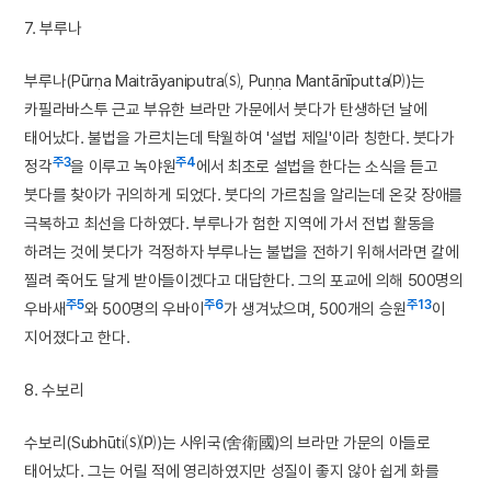
7. 부루나
부루나(Pūrṇa Maitrāyaniputra⒮, Puṇṇa Mantānīputta⒫)는
카필라바스투 근교 부유한 브라만 가문에서 붓다가 탄생하던 날에
태어났다. 불법을 가르치는데 탁월하여 '설법 제일'이라 칭한다. 붓다가
주3
주4
정각
을 이루고 녹야원
에서 최초로 설법을 한다는 소식을 듣고
붓다를 찾아가 귀의하게 되었다. 붓다의 가르침을 알리는데 온갖 장애를
극복하고 최선을 다하였다. 부루나가 험한 지역에 가서 전법 활동을
하려는 것에 붓다가 걱정하자 부루나는 불법을 전하기 위해서라면 칼에
찔려 죽어도 달게 받아들이겠다고 대답한다. 그의 포교에 의해 500명의
주5
주6
주13
우바새
와 500명의 우바이
가 생겨났으며, 500개의 승원
이
지어졌다고 한다.
8. 수보리
수보리(Subhūti⒮⒫)는 사위국(舍衛國)의 브라만 가문의 아들로
태어났다. 그는 어릴 적에 영리하였지만 성질이 좋지 않아 쉽게 화를