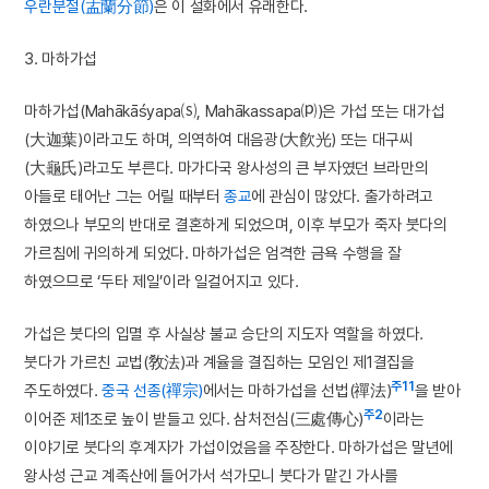
우란분절(盂蘭分節)
은 이 설화에서 유래한다.
3. 마하가섭
마하가섭(Mahākāśyapa⒮, Mahākassapa⒫)은 가섭 또는 대가섭
(大迦葉)이라고도 하며, 의역하여 대음광(大飮光) 또는 대구씨
(大龜氏)라고도 부른다. 마가다국 왕사성의 큰 부자였던 브라만의
아들로 태어난 그는 어릴 때부터
종교
에 관심이 많았다. 출가하려고
하였으나 부모의 반대로 결혼하게 되었으며, 이후 부모가 죽자 붓다의
가르침에 귀의하게 되었다. 마하가섭은 엄격한 금욕 수행을 잘
하였으므로 ‘두타 제일’이라 일컬어지고 있다.
가섭은 붓다의 입멸 후 사실상 불교 승단의 지도자 역할을 하였다.
붓다가 가르친 교법(敎法)과 계율을 결집하는 모임인 제1결집을
주11
주도하였다.
중국
선종(禪宗)
에서는 마하가섭을 선법(禪法)
을 받아
주2
이어준 제1조로 높이 받들고 있다. 삼처전심(三處傳心)
이라는
이야기로 붓다의 후계자가 가섭이었음을 주장한다. 마하가섭은 말년에
왕사성 근교 계족산에 들어가서 석가모니 붓다가 맡긴 가사를