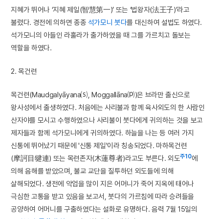
지혜가 뛰어나 ‘지혜 제일(智慧第一)’ 또는 ‘법왕자(法王子)’라고
불렸다. 경전에 의하면 종종
석가모니 붓다
를 대신하여 설법도 하였다.
석가모니의 아들인 라훌라가 출가하였을 때 그를 가르치고 돌보는
역할을 하였다.
2. 목건련
목건련(Maudgalyāyana⒮, Moggallāna⒫)은 브라만 출신으로
왕사성에서 출생하였다. 처음에는 사리불과 함께 육사외도의 한 사람인
산자야를 모시고 수행하였으나 사리불이 붓다에게 귀의하는 것을 보고
제자들과 함께 석가모니에게 귀의하였다. 하늘을 나는 등 여러 가지
신통에 뛰어났기 때문에 '신통 제일'이라 칭송되었다. 마하목건련
주10
(摩訶目犍連) 또는 목련존자(木蓮尊者)라고도 부른다. 외도
에
의해 음해를 받았으며, 불교 교단을 질투하던 외도들에 의해
살해되었다. 생전에 악업을 많이 지은 어머니가 죽어 지옥에 태어나
극심한 고통을 받고 있음을 보고서, 붓다의 가르침에 따라 승려들을
공양하여 어머니를 구출하였다는 설화로 유명하다. 음력 7월 15일의