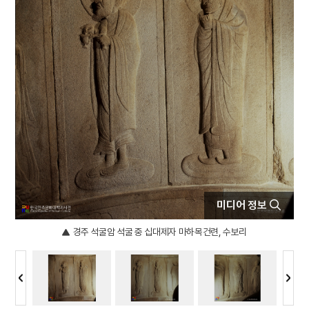
5
묘작도
6
상제
7
3저 호황
8
강경의식
9
개띠
10
고국원왕
미디어 정보
경주 석굴암 석굴 중 십대제자 마하목건련, 수보리