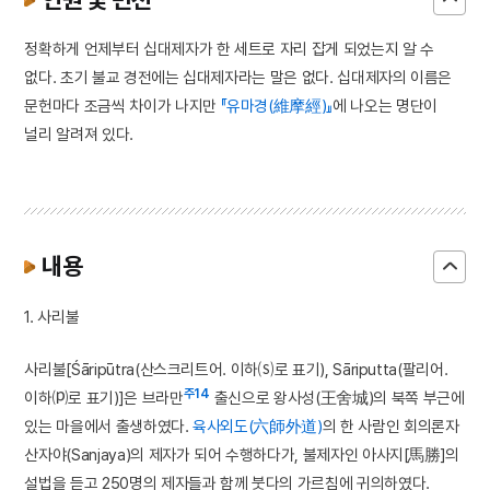
정확하게 언제부터 십대제자가 한 세트로 자리 잡게 되었는지 알 수
없다. 초기 불교 경전에는 십대제자라는 말은 없다. 십대제자의 이름은
문헌마다 조금씩 차이가 나지만
『유마경(維摩經)』
에 나오는 명단이
널리 알려져 있다.
내용
1. 사리불
사리불[Śāripūtra(산스크리트어. 이하⒮로 표기), Sāriputta(팔리어.
주14
이하⒫로 표기)]은 브라만
출신으로 왕사성(王舍城)의 북쪽 부근에
있는 마을에서 출생하였다.
육사외도(六師外道)
의 한 사람인 회의론자
산자야(Sanjaya)의 제자가 되어 수행하다가, 불제자인 아사지[馬勝]의
설법을 듣고 250명의 제자들과 함께 붓다의 가르침에 귀의하였다.