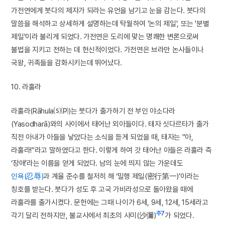
가전연에게 붓다의 제자가 되라는 유언을 남기고 눈을 감는다. 붓다의
말씀을 해석하고 상세하게 설명하는데 탁월하여 '논의 제일', 또는 '분별
제일'이라 불리게 되었다. 가전연은 도리에 맞는 명쾌한 변론으로써
불법을 지키고 전하는 데 헌신적이었다. 가전연은 브라만 논사들이나
국왕, 귀족들을 감화시키는데 뛰어났다.
10. 라훌라
라훌라(Rāhula⒮⒫)는 붓다가 출가하기 전 부인 야소다라
(Yasodharā)와의 사이에서 태어난 외아들이다. 태자 싯다르타가 출가
직전 아내가 아들을 낳았다는 소식을 듣게 되었을 때, 태자는 "아,
라훌라!"라고 말하였다고 한다. 이렇게 하여 갓 태어난 아들은 라훌라 즉
‘장애’라는 이름을 얻게 되었다. 남의 눈에 띄지 않는 가운데도
인욕(忍辱)
과 계율 준수를 철저히 해 ‘밀행 제일(密行第一)’이라는
칭호를 받는다. 붓다가 성도 후 고국 가비라성으로 돌아왔을 때에
라훌라를 출가시켰다. 문헌에는 그때 나이가 6세, 9세, 12세, 15세라고
주7
각기 달리 전하지만, 불교사에서 최초의 사미(沙彌)
가 되었다.