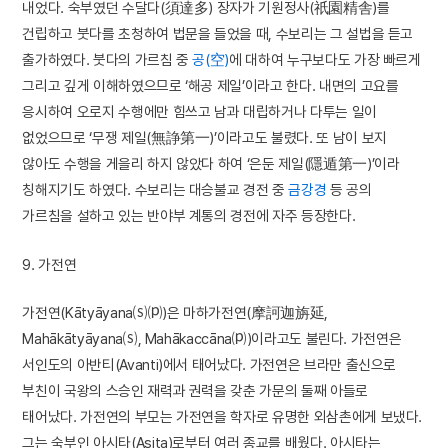
내었다. 숙부였던 수달다(須達多) 장자가 기원정사(祇園精舎)를
건립하고 붓다를 초청하여 법문을 들었을 때, 수보리는 그 설법을 듣고
출가하였다. 붓다의 가르침 중
공(空)
에 대하여 누구보다도 가장 빠르게
그리고 깊게 이해하였으므로 ‘해공 제일’이라고 한다. 내면의 고요를
응시하여 오로지 수행에만 힘쓰고 남과 대립하거나 다투는 일이
없었으므로 ‘무쟁 제일(無諍第一)’이라고도 불렸다. 또 남이 보지
않아도 수행을 게을리 하지 않았다 하여 ‘은둔 제일(隱遁第一)’이라
칭해지기도 하였다. 수보리는 대승불교 경전 중
금강경
등 공의
가르침을 설하고 있는 반야부 계통의 경전에 자주 등장한다.
9. 가전연
가전연(Kātyāyana⒮⒫)은 마하가전연(摩訶迦旃延,
Mahākātyāyana⒮, Mahākaccāna⒫)이라고도 불린다. 가전연은
서인도의 아반티(Avanti)에서 태어났다. 가전연은 브라만 출신으로
부친이 국왕의 스승인 재력과 권력을 갖춘 가문의 둘째 아들로
태어났다. 가전연의 부모는 가전연을 학자로 유명한 외삼촌에게 보냈다.
그는 숙부인 아시타(Asita)로부터 여러 종교를 배웠다. 아시타는