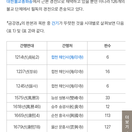
대한불교총화종
에서 근본 경전으로 채택하고 있을 뿐만 아니라 126개의
불교 단체에서 필독의 경전으로 존숭되고 있다.
『금강경』의 판본과 목판 중
간기
가 뚜렷한 것을 시대별로 살펴보면 다음
〈표 1〉 및 〈표 2〉와 같다.
간행연대
간행처
판수
1214년(貞祐2)
합천 해인사(海印寺)
6
1237년(정유)
합천 해인사(海印寺)
16
1245년(을사)
합천 해인사(海印寺)
6
1575년(萬曆3)
능성 쌍봉사(雙峰寺)
33
1618년(萬曆46)
승주 송광사(松廣寺)
12
1665년(康熙4)
순천 흥국사(興國寺)
113
더보기
1679년(康熙18)
울산 운흥사(雲興寺)
127