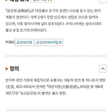
『금강경(金剛經)』은 대승불교 초기의 공(空) 사상을 담고 있는 반야
계통의 경전이다. 대략 2세기 무렵 인도에서 성립된 것으로 알려져
있으며, 이후 동아시아에 널리 유포되었다. 우리나라에는 삼국시대의
불교 유입 초기에 전래되었다.
키워드
금강반야경
금강반야바라밀경
정의
반야부 경전 가운데 독립적으로 유통되는 대표적 경전 중 하나로서 현장
(玄奘, 602~664)이 번역한 『대반야경(大般若經)』 600권 중 제9회
제577권 「능단금강분」의 별역인 불교 문헌.