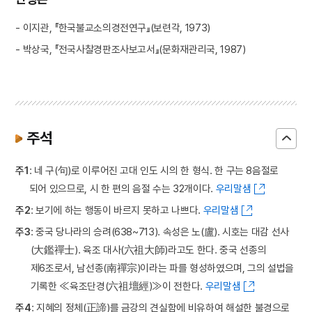
- 이지관, 『한국불교소의경전연구』(보련각, 1973)
- 박상국, 『전국사찰경판조사보고서』(문화재관리국, 1987)
주석
주1
: 네 구(句)로 이루어진 고대 인도 시의 한 형식. 한 구는 8음절로
되어 있으므로, 시 한 편의 음절 수는 32개이다.
우리말샘
주2
: 보기에 하는 행동이 바르지 못하고 나쁘다.
우리말샘
주3
: 중국 당나라의 승려(638~713). 속성은 노(盧). 시호는 대감 선사
(大鑑禪士). 육조 대사(六祖大師)라고도 한다. 중국 선종의
제6조로서, 남선종(南禪宗)이라는 파를 형성하였으며, 그의 설법을
기록한 ≪육조단경(六祖壇經)≫이 전한다.
우리말샘
주4
: 지혜의 정체(正諦)를 금강의 견실함에 비유하여 해설한 불경으로