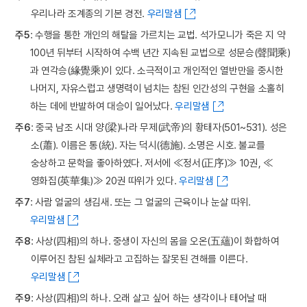
우리나라 조계종의 기본 경전.
우리말샘
주5
: 수행을 통한 개인의 해탈을 가르치는 교법. 석가모니가 죽은 지 약
100년 뒤부터 시작하여 수백 년간 지속된 교법으로 성문승(聲聞乘)
과 연각승(緣覺乘)이 있다. 소극적이고 개인적인 열반만을 중시한
나머지, 자유스럽고 생명력이 넘치는 참된 인간성의 구현을 소홀히
하는 데에 반발하여 대승이 일어났다.
우리말샘
주6
: 중국 남조 시대 양(梁)나라 무제(武帝)의 황태자(501~531). 성은
소(蕭). 이름은 통(統). 자는 덕시(德施). 소명은 시호. 불교를
숭상하고 문학을 좋아하였다. 저서에 ≪정서(正序)≫ 10권, ≪
영화집(英華集)≫ 20권 따위가 있다.
우리말샘
주7
: 사람 얼굴의 생김새. 또는 그 얼굴의 근육이나 눈살 따위.
우리말샘
주8
: 사상(四相)의 하나. 중생이 자신의 몸을 오온(五蘊)이 화합하여
이루어진 참된 실체라고 고집하는 잘못된 견해를 이른다.
우리말샘
주9
: 사상(四相)의 하나. 오래 살고 싶어 하는 생각이나 태어날 때