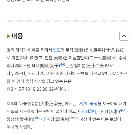
내용
경의 해석과 이해를 위해서
인도
의 무착(無着)은 십팔주위(十八住位)
로 과판(科判)하였고, 천친(天親)은 이십칠단의(二十七斷疑)로, 중국
주6
양나라의 소명 태자(昭明太子)
는 삽십이분(三十二分)으로
나누었는데, 우리나라에서는 소명 태자의 분류를 따르고 있다. 삽십이분
중 이 경의 중심 사상을 담고 있는 분은
제3·4·5·7·10·18·23·26·32분이다.
제3의 「대승정종분(大乘正宗分)」에서는
보살
이
중생
을 제도하되 내가
주7
저들을 제도하였다는 관념이 없어야 하고,
아상(我相)
· 인상(人相)
·
주8
주9
중생상(衆生相)
· 수자상(壽者相)
의 4상이 있는 이는 보살이
아니라 하였다.