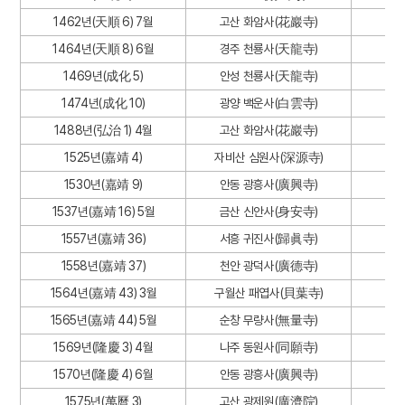
1462년(天順 6) 7월
고산 화암사(花巖寺)
1464년(天順 8) 6월
경주 천룡사(天龍寺)
1469년(成化 5)
안성 천룡사(天龍寺)
1474년(成化 10)
광양 백운사(白雲寺)
1488년(弘治 1) 4월
고산 화암사(花巖寺)
1525년(嘉靖 4)
자비산 심원사(深源寺)
1530년(嘉靖 9)
안동 광흥사(廣興寺)
1537년(嘉靖 16) 5월
금산 신안사(身安寺)
1557년(嘉靖 36)
서흥 귀진사(歸眞寺)
1558년(嘉靖 37)
천안 광덕사(廣德寺)
1564년(嘉靖 43) 3월
구월산 패엽사(貝葉寺)
1565년(嘉靖 44) 5월
순창 무량사(無量寺)
1569년(隆慶 3) 4월
나주 동원사(同願寺)
1570년(隆慶 4) 6월
안동 광흥사(廣興寺)
1575년(萬曆 3)
고산 광제원(廣濟院)