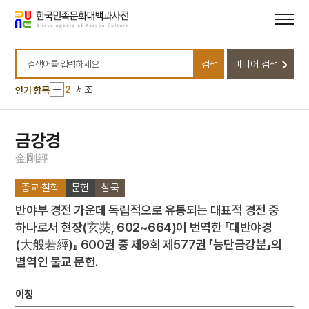
메뉴
본문
바로가기
바로가기
10
봄봄
검색
미디어 검색
1
금성대군
검색어를 입력하세요
2
세조
인기 항목
3
기린도
4
노국대장공주
금강경
5
세종
金
剛
經
6
곽선
종교·철학
문헌
삼국
7
김상진
반야부 경전 가운데 독립적으로 유통되는 대표적 경전 중
8
돈녕부게판
하나로서 현장(玄奘, 602~664)이 번역한 『대반야경
9
무령왕릉
(大般若經)』 600권 중 제9회 제577권 「능단금강분」의
10
봄봄
별역인 불교 문헌.
1
금성대군
2
세조
이칭