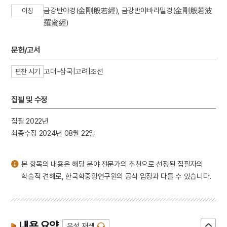
3
기린도
금강반야경(金剛般若經), 금강반야바라밀경(金剛般若波
이칭
4
노국대장공주
羅蜜經)
5
세종
6
곽선
문헌/고서
7
김상진
고대-삼국|고려|조선
편찬 시기
8
돈녕부게판
9
무령왕릉
집필 및 수정
10
봄봄
집필 2022년
최종수정 2024년 08월 22일
본 항목의 내용은 해당 분야 전문가의 추천으로 선정된 집필자의
학술적 견해로, 한국학중앙연구원의 공식 입장과 다를 수 있습니다.
내용 요약
음성 재생