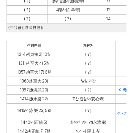
(？)
양주 불암사(佛巖寺)
9
(？)
백양사(白羊寺)
12
(？)
(？)
14
〈표 1〉 금강경 목판 현황
간행연월
개판처
1214년(貞祐 2) 10월
(？)
1311년(至大 4) 5월
(？)
1357년(至大 17) 6월
(？)
1363년(至大 23)
남원 개판
1387년(洪武 20)
(？)
이색(李
1414년(永樂 22)
고산 안심사(安心寺)
성거
1415년(永樂 23) 5월
(？)
정서본(精
1440년(正統 5)
화악산 영제암(永濟庵)
1442년(正統 7) 7월
양산사(陽山寺)