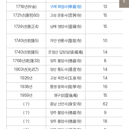
1718년(무술)
구례 화엄사(華嚴寺)
13
1721년(康熙60)
고성 운흥사(雲興寺)
15
1726년(雍正4)
남해 영장사(靈藏寺)
15
1740년(乾隆5)
자안 반룡사(盤龍寺)
10
1740년(乾隆5)
은점산 답장암(畓藏庵)
14
1768년(乾隆33)
양주 불암사(佛巖寺)
8
1903년(光武7)
양산 통도사(通度寺)
14
1926년
고성 옥천사(玉泉寺)
14
1938년
통영 용화사(龍華寺)
16
1959년
영구암(靈龜庵)
15
(？)
충남 신안사(身安寺)
62
(？)
양주 불암사(佛巖寺)
9
(？)
양주 불암사(佛巖寺)
18