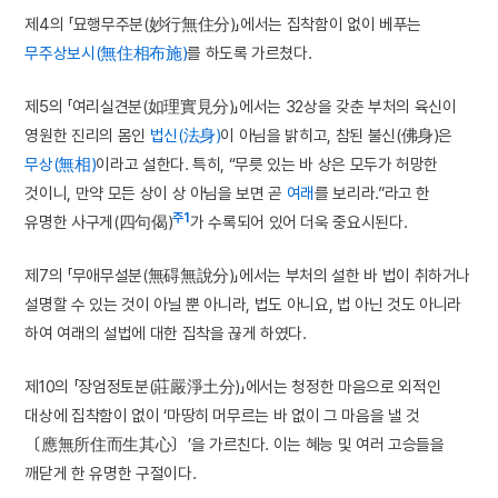
제4의 「묘행무주분(妙行無住分)」에서는 집착함이 없이 베푸는
무주상보시(無住相布施)
를 하도록 가르쳤다.
제5의 「여리실견분(如理實見分)」에서는 32상을 갖춘 부처의 육신이
영원한 진리의 몸인
법신(法身)
이 아님을 밝히고, 참된 불신(佛身)은
무상(無相)
이라고 설한다. 특히, “무릇 있는 바 상은 모두가 허망한
것이니, 만약 모든 상이 상 아님을 보면 곧
여래
를 보리라.”라고 한
주1
유명한 사구게(四句偈)
가 수록되어 있어 더욱 중요시된다.
제7의 「무애무설분(無碍無說分)」에서는 부처의 설한 바 법이 취하거나
설명할 수 있는 것이 아닐 뿐 아니라, 법도 아니요, 법 아닌 것도 아니라
하여 여래의 설법에 대한 집착을 끊게 하였다.
제10의 「장엄정토분(莊嚴淨土分)」에서는 청정한 마음으로 외적인
대상에 집착함이 없이 ‘마땅히 머무르는 바 없이 그 마음을 낼 것
〔應無所住而生其心〕’을 가르친다. 이는 혜능 및 여러 고승들을
깨닫게 한 유명한 구절이다.