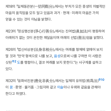
제18의 「일체동관분(一切同觀分)」에서는 부처가 모든 중생의 차별적인
마음의 움직임을 모두 알고 있음과 과거 · 현재 · 미래의 마음은 가히
얻을 수 있는 것이 아님을 밝혔다.
제23의 「정심행선분(淨心行善分)」에서는 진여법(眞如法)이 평등하여
아래위가 없는 것이 온전한 깨달음이며 여래의 선법(善法)임을 밝혔다.
제26의 「법신비상분(法身非相分)」에서는 여래를 형체에 얽매어 보지
말 것과 “만약 형색으로 나를 보고,
음성
으로써 나를 구하면 이 사람은
주2
삿된
도
를 행함이니, 결코 여래를 보지 못한다.”는 사구게를 설하고
있다.
주10
제32의 「응화비진분(應化非眞分)」에서는 일체의 유위법(有爲法)
이
꿈
· 환영 · 물거품 · 그림자와 같고
이슬
이나 우뢰와 같음을 관해야
한다고 하였다.