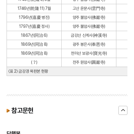
1746년(乾隆 11) 7월
고산 운문사(雲門寺)
1796년(嘉慶 병진)
양주 불암사(佛巖寺)
1797년(嘉慶 정사)
양주 불암사(佛巖寺)
1867년(同治 6)
금강산 신계사(神溪寺)
1869년(同治 8)
광주 봉은사(奉恩寺)
1869년(同治 8)
천마산 보광사(寶光寺)
(？)
전주 원암사(圓巖寺)
〈표 2〉 금강경 목판본 현황
참고문헌
단행본