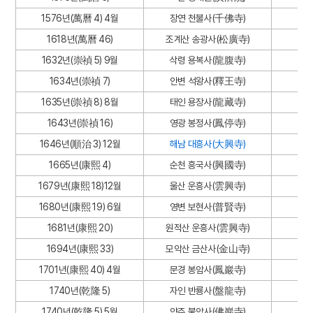
1576년(萬曆 4) 4월
장연 천불사(千佛寺)
1618년(萬曆 46)
조계산 송광사(松廣寺)
1632년(崇禎 5) 9월
삭령 용복사(龍腹寺)
1634년(崇禎 7)
안변 석왕사(釋王寺)
1635년(崇禎 8) 8월
태인 용장사(龍藏寺)
1643년(崇禎 16)
영광 봉정사(鳳停寺)
1646년(順治 3) 12월
해남 대흥사(大興寺)
1665년(康熙 4)
순천 흥국사(興國寺)
1679년(康熙 18)12월
울산 운흥사(雲興寺)
1680년(康熙 19) 6월
영변 보현사(普賢寺)
1681년(康熙 20)
원적산 운흥사(雲興寺)
1694년(康熙 33)
모악산 금산사(金山寺)
1701년(康熙 40) 4월
문경 봉암사(鳳巖寺)
1740년(乾隆 5)
자인 반룡사(盤龍寺)
1740년(乾隆 5) 5월
양주 불암사(佛巖寺)