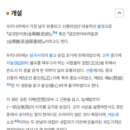
개설
우리나라에서 가장 널리 유통되고 신봉되었던 대표적인
불경
으로
주4
『금강반야경(金剛般若經)』
혹은 『금강반야바라밀경
(金剛般若波羅蜜經)』이라고도 한다.
우리나라에는
삼국시대
의
불교
유입 초기에 전래되었으며,
고려
중기에
지눌(知訥)
이 불교를 배우고자 하는 사람들의 입법(立法)을 위해서
반드시 이 경을 읽게 한 뒤부터 널리 유통되었다.
선종
에서도 중국
선종의 제5조인 홍인(弘忍) 이래 특히 중요시되었고, 제6조 혜능(慧能)
주3
은 이 경문을 듣고 발심(發心)하여 출가하였다고 한다.
이 경은 공한 지혜[空慧]로써 그 근본을 삼고, 일체법무아
(一切法無我)의 이치를 요지로 삼았다.
공
의 사상을 설명하면서도 경전
중에서 공이라는 말이 한마디도 쓰여지지 않은 것이 특징이며,
대승
과
주5
소승
이라는 두 관념의 대립이 성립되기 이전에 만들어진 과도기적인
경전이라는 데서 더 큰 의미를 가진다.