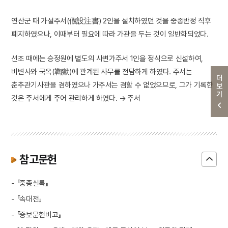
연산군 때 가설주서(假設注書) 2인을 설치하였던 것을 중종반정 직후
폐지하였으나, 이때부터 필요에 따라 가관을 두는 것이 일반화되었다.
선조 때에는 승정원에 별도의 사변가주서 1인을 정식으로 신설하여,
비변사와 국옥(鞫獄)에 관계된 사무를 전담하게 하였다. 주서는
더보기
춘추관기사관을 겸하였으나 가주서는 겸할 수 없었으므로, 그가 기록한
것은 주서에게 주어 관리하게 하였다. → 주서
참고문헌
- 『중종실록』
- 『속대전』
- 『증보문헌비고』