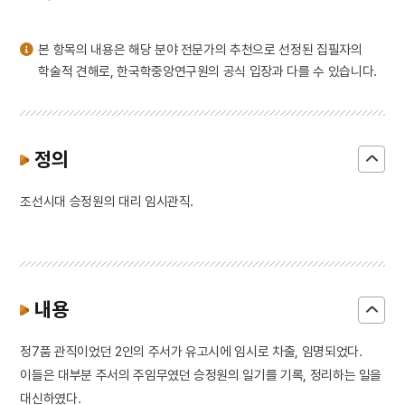
3
심동신 금관조복
4
북조선임시인민위원회
본 항목의 내용은 해당 분야 전문가의 추천으로 선정된 집필자의
5
홍경래의 난
학술적 견해로, 한국학중앙연구원의 공식 입장과 다를 수 있습니다.
6
낙동강
7
부일영화상
8
세월호 참사
정의
9
이현로
조선시대 승정원의 대리 임시관직.
10
전우치전
내용
정7품 관직이었던 2인의 주서가 유고시에 임시로 차출, 임명되었다.
이들은 대부분 주서의 주임무였던 승정원의 일기를 기록, 정리하는 일을
대신하였다.