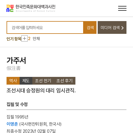
메뉴
본문
바로가기
바로가기
10
전우치전
검색
미디어 검색
1
금성대군
검색어를 입력하세요
2
안채
인기 항목
3
심동신 금관조복
4
북조선임시인민위원회
가주서
5
홍경래의 난
假
注
書
6
낙동강
역사
제도
조선 전기
조선 후기
7
부일영화상
조선시대 승정원의 대리 임시관직.
8
세월호 참사
9
이현로
집필 및 수정
10
전우치전
집필 1995년
1
금성대군
이영춘
(국사편찬위원회, 한국사)
2
안채
최종수정 2023년 02월 07일