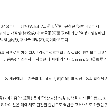
45)부터 아담샬(Schall, A., 湯若望)이 편찬한 『신법서양역서
년부터는 매각성(梅殼成)과 하국종(河國宗)에 의한 『역상고성상하편
탕법(湯法), 후자를 매법(梅法)이라고 한다.
)의 착오로 인하여 다시 『역상고성후편법』, 즉 갈법이 편찬되고 시행된
., 弟谷)의 관측치를 사용한 데 비해 카시니(Cassini, G., 喝西尼
동 계산에서는 케플러(Kepler, J., 刻白爾)의 행성운동의 법칙을
) · 이기흥(李箕興) 등이 『역상고성후편』 10책을 사서 돌아왔고, 
그리하여 같은 해에 새로 편찬된 갈법으로 역법을 고쳐쓰기로 하였던 