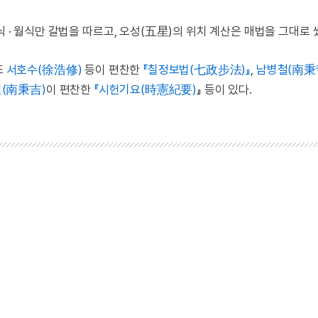
식 · 월식만 갈법을 따르고, 오성(五星)의 위치 계산은 매법을 그대로 
조
서호수(徐浩修)
등이 편찬한
『칠정보법(七政步法)』
,
남병철(南秉
(南秉吉)
이 편찬한
『시헌기요(時憲紀要)
』 등이 있다.