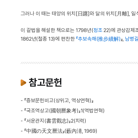
그러나 이 때는 태양의 위치[日躔]와 달의 위치[月離], 일
이 갈법을 해설한 책으로는 1798년(
정조
22)에 관상감제
1862년(철종 13)에 편찬한
『추보속해(推步續解)
』,
남병길
참고문헌
- 『증보문헌비고(상위고, 역상연혁)』
- 『국조역상고(國朝曆象考)』1(역법연혁)
- 『서운관지(書雲觀志)』2(치력)
- 『中國の天文曆法』(藪內淸, 1969)