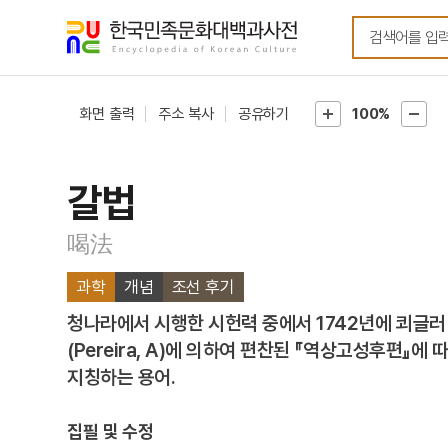
메뉴
본문
바로가기
바로가기
화면 출력
주소 복사
공유하기
100%
갈법
喝法
과학
개념
조선 후기
청나라에서 시행한 시헌력 중에서 1742년에 쾨글러(Ko
(Pereira, A)에 의하여 편찬된 『역상고성후편』에
지칭하는 용어.
집필 및 수정