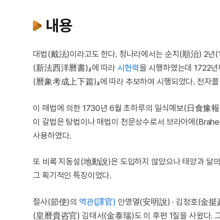
내용
대법(戴法)이라고도 한다. 청나라에서는 순치(順治) 2년(16
(新法西洋曆書)』에 따라
시헌력
을 시행하였는데 1722
(曆象考成上下篇)』에 따라 추보하여 시행되었다. 전자를 
이 매법에 의한 1730년 6월 초하루의 일식예보(日食豫報
이 갈법은 탕법이나 매법이 천문상수로서 브라아에(Brahe, T
사용하였다.
또 비록 지동설(地動說)은 도입하지 않았으나 태양과 달의 운
그 획기적인 특징이었다.
절사(節使)의
역관(譯官)
안명열(安明說) · 김정호(金挺豪
(皇曆賷咨官) 김태서(金泰瑞)도 이 후편 1질을 사왔다. 