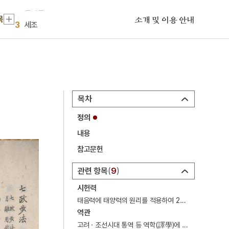
2
김개남
목
3
세조
소개 및 이용 안내
4
경주 백률사 금동 약사여래 입상
5
갈포
6
김대현
7
능소화
목차
8
배비장전
정의
9
순장
내용
10
신유박해
참고문헌
1
금성대군
관련 항목
9
2
김개남
시헌력
3
세조
태음력에 태양력의 원리를 적용하여 24절기의 시각과 하루의 시각을 정밀하게 계산하여 만든 역법(曆法).
역관
4
경주 백률사 금동 약사여래 입상
고려 · 조선시대 통역 등 역학(譯學)에 관한 일을 담당했던 관직.