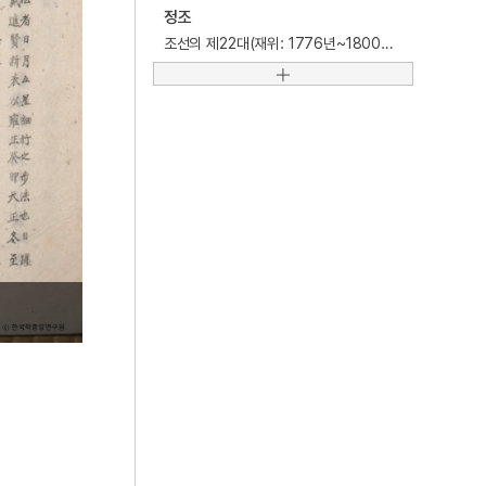
5
갈포
정조
조선의 제22대(재위: 1776년~1800년) 왕.
6
김대현
7
능소화
8
배비장전
9
순장
10
신유박해