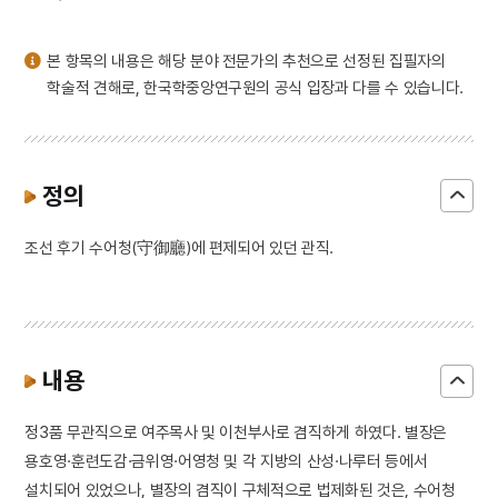
3
금동 보살 입상
4
세조
본 항목의 내용은 해당 분야 전문가의 추천으로 선정된 집필자의
5
고조선
학술적 견해로, 한국학중앙연구원의 공식 입장과 다를 수 있습니다.
6
광복절 노래
7
금동 미륵보살 반가 사유상
8
대한천리교
정의
9
병영초등학교
조선 후기 수어청(守御廳)에 편제되어 있던 관직.
10
소음인
내용
정3품 무관직으로 여주목사 및 이천부사로 겸직하게 하였다. 별장은
용호영·훈련도감·금위영·어영청 및 각 지방의 산성·나루터 등에서
설치되어 있었으나, 별장의 겸직이 구체적으로 법제화된 것은, 수어청