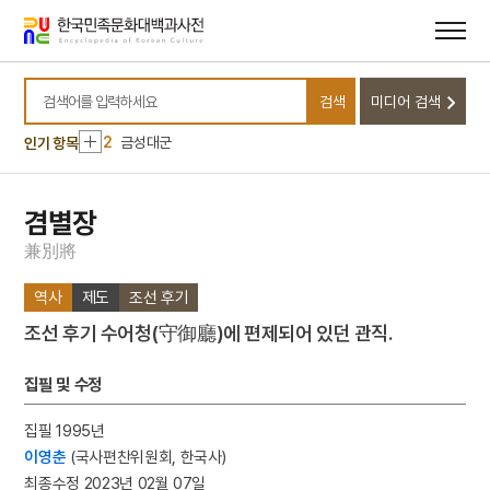
메뉴
본문
바로가기
바로가기
10
소음인
검색
미디어 검색
1
손곡산인전
검색어를 입력하세요
2
금성대군
인기 항목
3
금동 보살 입상
4
세조
겸별장
5
고조선
兼
別
將
6
광복절 노래
역사
제도
조선 후기
7
금동 미륵보살 반가 사유상
조선 후기 수어청(守御廳)에 편제되어 있던 관직.
8
대한천리교
9
병영초등학교
집필 및 수정
10
소음인
집필 1995년
1
손곡산인전
이영춘
(국사편찬위원회, 한국사)
2
금성대군
최종수정 2023년 02월 07일