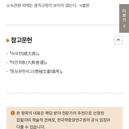
소속관원 외에는 겸직규정이 보이지 않는다. →별장
더보기
참고문헌
- 『속대전(續大典)』
- 『대전회통(大典會通)』
- 『증보문헌비고(增補文獻備考)』
본 항목의 내용은 해당 분야 전문가의 추천으로 선정된
집필자의 학술적 견해로, 한국학중앙연구원의 공식 입장과
다를 수 있습니다.