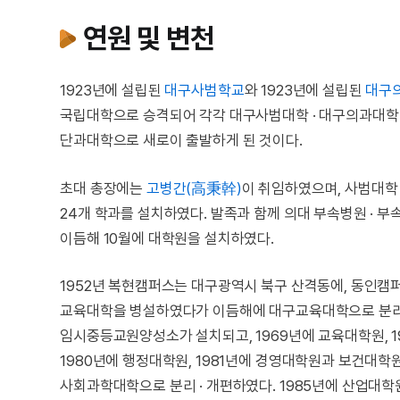
연원 및 변천
1923년에 설립된
대구사범학교
와 1923년에 설립된
대구
국립대학으로 승격되어 각각 대구사범대학 · 대구의과대학
단과대학으로 새로이 출발하게 된 것이다.
초대 총장에는
고병간(高秉幹)
이 취임하였으며, 사범대학 
24개 학과를 설치하였다. 발족과 함께 의대 부속병원 · 부
이듬해 10월에 대학원을 설치하였다.
1952년 복현캠퍼스는 대구광역시 북구 산격동에, 동인캠
교육대학을 병설하였다가 이듬해에 대구교육대학으로 분리되
임시중등교원양성소가 설치되고, 1969년에 교육대학원, 19
1980년에 행정대학원, 1981년에 경영대학원과 보건대학
사회과학대학으로 분리 · 개편하였다. 1985년에 산업대