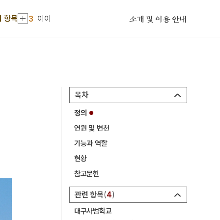
2
세조
기 항목
3
이이
소개 및 이용 안내
4
이황
5
세종
6
연평해전
7
고향
목차
8
꿀벌
정의
9
만파식적 설화
연원 및 변천
10
민족종교
기능과 역할
1
금성대군
현황
2
세조
참고문헌
3
이이
관련 항목
4
4
이황
대구사범학교