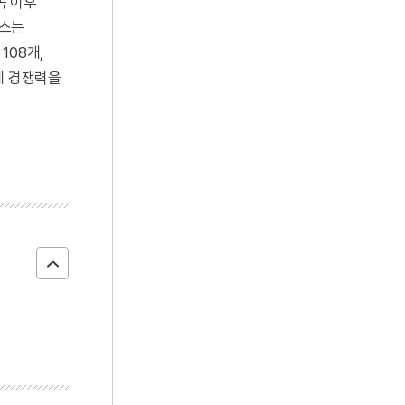
복 이후
퍼스는
108개,
국제 경쟁력을