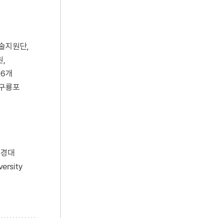
술지원단,
,
26개
 구룡포
 경대
rsity