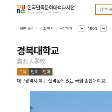
메뉴
본문
바로가기
바로가기
화면 출력
주소 복사
공유하기
100%
경북대학교
慶北大學校
교육
단체
현대
대구광역시 북구 산격동에 있는 국립 종합대학교.