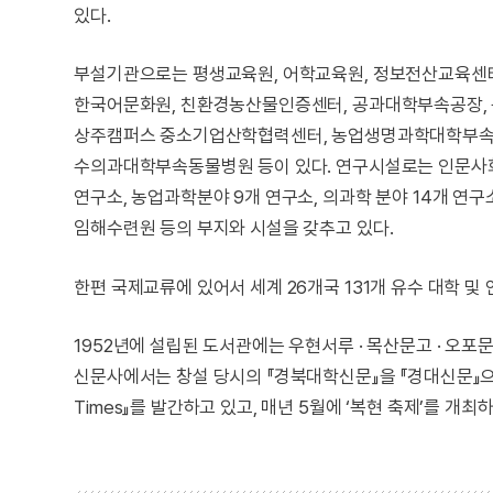
있다.
부설기관으로는 평생교육원, 어학교육원, 정보전산교육센터
한국어문화원, 친환경농산물인증센터, 공과대학부속공장,
상주캠퍼스 중소기업산학협력센터, 농업생명과학대학부속실
수의과대학부속동물병원 등이 있다. 연구시설로는 인문사회과
연구소, 농업과학분야 9개 연구소, 의과학 분야 14개 연구소
임해수련원 등의 부지와 시설을 갖추고 있다.
한편 국제교류에 있어서 세계 26개국 131개 유수 대학 및
1952년에 설립된 도서관에는 우현서루 · 목산문고 · 오포
신문사에서는 창설 당시의 『경북대학신문』을 『경대신문』으로 개
Times』를 발간하고 있고, 매년 5월에 ‘복현 축제’를 개최하