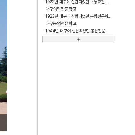
1923년 대구에 설립되었던 초등교원 양성학교.
5
세종
대구의학전문학교
6
연평해전
1923년 대구에 설립되었던 공립전문학교.
대구농업전문학교
7
고향
1944년 대구에 설립되었던 공립전문학교.
8
꿀벌
9
만파식적 설화
10
민족종교