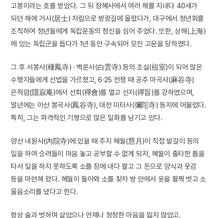
고봉이라는 호를 받았다. 그 뒤 정혜사에서 여러 해를 지내다 40세가
되던 해에 거사(居士) 차림으로 방랑길에 올랐다가, 대구에서 청년회를
조직하여 청년들에게 독립운동의 정신을 심어 주었다. 또한, 상해(上海)
에 있는 독립군을 돕다가 1년 동안 구속되어 모진 고문을 당하였다.
그 후 서봉사(棲鳳寺) · 백운사(白雲寺) 등의 조실(祖室)이 되어 많은
수행자들에게 선법을 가르쳤고, 6·25 전쟁 때 공주 마곡사(麻谷寺)
은적암(隱寂庵)에서 선회(禪會)를 열고 선지(禪旨)를 강하였으며,
말년에는 아산 봉곡사(鳳谷寺), 대전 미타사(彌陀寺) 등지에 머물렀다.
특히, 그는 파격적인 기행으로 많은 일화를 남기고 있다.
양산 내원사(內院寺)에 있을 때 주지 혜월(慧月)이 직접 밭갈이 등의
일을 하여 승려들이 마음 놓고 공부할 수 없게 되자, 혜월이 출타한 틈을
타서 일을 하지 못하도록 소를 장에 내다 팔고 그 돈으로 양식과 옷감
등을 마련해 왔다. 혜월이 돌아와 소를 찾자 방 안에서 옷을 활짝 벗고 소
울음소리를 냈다고 한다.
항상 술과 벗하며 살았으나 언제나 청정한 마음을 잃지 않았고,