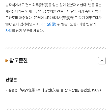
술좌석에서도 결코 화두(話頭)를 잃는 일이 없었다고 한다. 법을 묻는
제자들에게는 언제나 남의 집 부처를 건드리지 말고 자성 속에서 법을
구하도록 깨우쳤다. 70세에 서울 화계사(華溪寺)로 옮겨 머무르다가
1961년에 입적하였으며,
다비(茶毘)
뒤 빨강 · 노랑 · 파랑 빛깔의
사리
를 남겨 부도를 세웠다.
참고문헌
단행본
- 김정휴, 『무상(無常) 속에 영원(永遠)을 산 사람들』(홍법원, 1969)