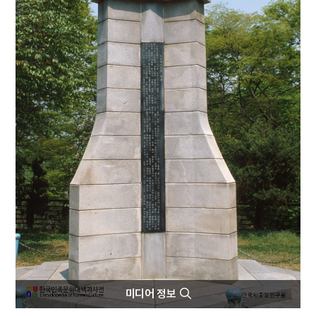
4
날뫼북춤
5
로봇
6
본초강목
7
서낭당
8
성운대학교
9
안락국전
10
유관순
미디어 정보