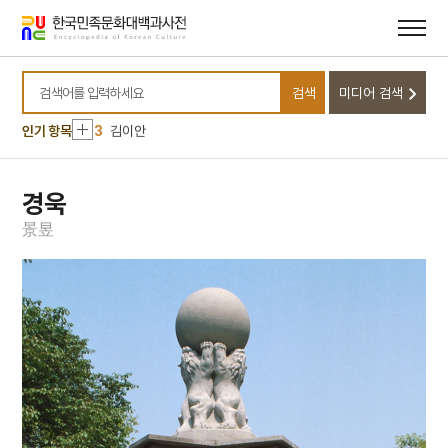
메뉴
본문
바로가기
바로가기
10
유관순
1
대정실업친목회
검색
미디어 검색
2
세습무
검색어를 입력하세요
3
김이안
인기 항목
4
날뫼북춤
5
로봇
경욱
6
본초강목
景
昱
7
서낭당
8
성운대학교
9
안락국전
10
유관순
1
대정실업친목회
2
세습무
3
김이안