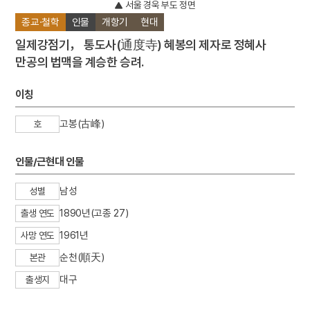
서울 경욱 부도 정면
종교·철학
인물
개항기
현대
일제강점기， 통도사(通度寺) 혜봉의 제자로 정혜사
만공의 법맥을 계승한 승려.
이칭
고봉(古峰)
호
인물/근현대 인물
남성
성별
1890년(고종 27)
출생 연도
1961년
사망 연도
순천(順天)
본관
대구
출생지