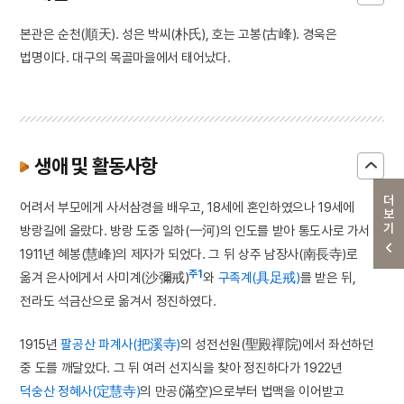
본관은 순천(順天). 성은 박씨(朴氏), 호는 고봉(古峰). 경욱은
법명이다. 대구의 목골마을에서 태어났다.
생애 및 활동사항
더보기
어려서 부모에게 사서삼경을 배우고, 18세에 혼인하였으나 19세에
방랑길에 올랐다. 방랑 도중 일하(一河)의 인도를 받아 통도사로 가서
1911년 혜봉(慧峰)의 제자가 되었다. 그 뒤 상주 남장사(南長寺)로
주1
옮겨 은사에게서 사미계(沙彌戒)
와
구족계(具足戒)
를 받은 뒤,
전라도 석금산으로 옮겨서 정진하였다.
1915년
팔공산 파계사(把溪寺)
의 성전선원(聖殿禪院)에서 좌선하던
중 도를 깨달았다. 그 뒤 여러 선지식을 찾아 정진하다가 1922년
덕숭산 정혜사(定慧寺)
의 만공(滿空)으로부터 법맥을 이어받고