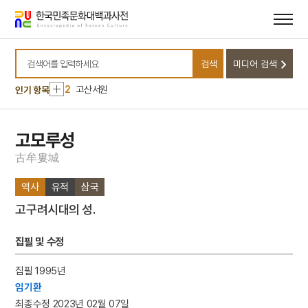
메뉴
본문
바로가기
바로가기
10
생명파
검색
미디어 검색
1
정운유
검색어를 입력하세요
2
고산서원
인기 항목
3
북조선임시인민위원회
4
안채
고모루성
5
성수대교
古
牟
婁
城
6
주석
역사
유적
삼국
7
고려영화협회
고구려시대의 성.
8
금성대군
9
삼백초
집필 및 수정
10
생명파
집필 1995년
1
정운유
임기환
2
고산서원
최종수정 2023년 02월 07일