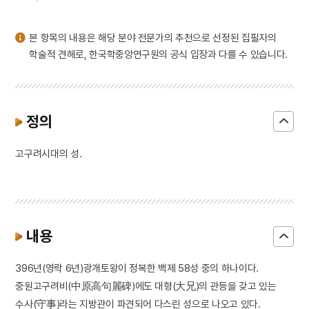
3
북조선임시인민위원회
4
안채
본 항목의 내용은 해당 분야 전문가의 추천으로 선정된 집필자의
5
성수대교
학술적 견해로, 한국학중앙연구원의 공식 입장과 다를 수 있습니다.
6
주석
7
고려영화협회
8
금성대군
정의
9
삼백초
고구려시대의 성.
10
생명파
내용
396년(영락 6년)광개토왕이 정복한 백제 58성 중의 하나이다.
중원고구려비(中原高句麗碑)에도 대형(大兄)의 관등을 갖고 있는
수사(守事)라는 지방관이 파견되어 다스린 성으로 나오고 있다.