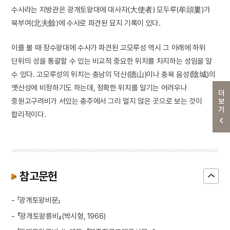
수사라는 지방관은 광개토왕대에 대사자(大使者) 모두루(牟頭婁)가
북부여(北夫餘)에 수사로 파견된 묘지 기록이 있다.
이를 볼 때 장수왕대에 수사가 파견된 고모루성 역시 그 아래에 하위
단위의 성을 통괄할 수 있는 비교적 중요한 위치를 차지하는 성임을 알
수 있다. 고모루성의 위치는 충남의 덕산(德山)이나 충북 음성(陰城)의
옛산성에 비정하기도 하는데, 정확한 위치를 알기는 어려우나
더보기
중원고구려비가 서있는 충주에서 그리 멀지 않은 곳으로 보는 것이
합리적이다.
참고문헌
- 「광개토왕비문」
- 『광개토왕릉비』(박시형, 1966)