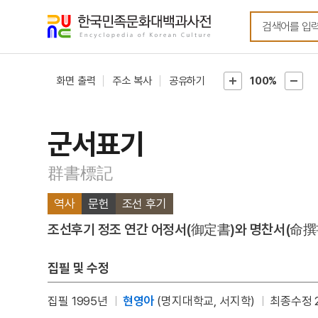
메뉴
본문
바로가기
바로가기
화면 출력
주소 복사
공유하기
100%
군서표기
群書標記
역사
문헌
조선 후기
조선후기 정조 연간 어정서(御定書)와 명찬서(命撰書
집필 및 수정
집필 1995년
현영아
(명지대학교, 서지학)
최종수정 2