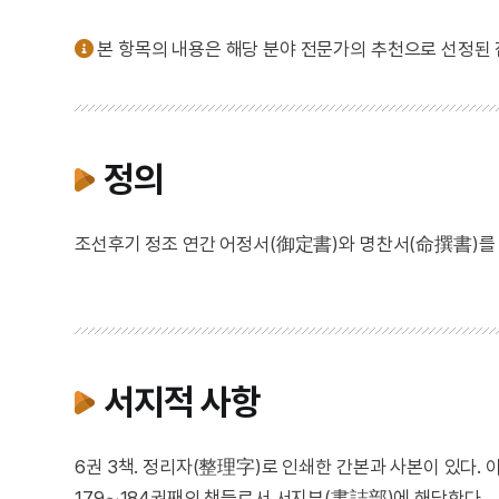
본 항목의 내용은 해당 분야 전문가의 추천으로 선정된
정의
조선후기 정조 연간 어정서(御定書)와 명찬서(命撰書)를 
서지적 사항
6권 3책. 정리자(整理字)로 인쇄한 간본과 사본이 있다. 이 
179∼184권째의 책들로서 서지부(書誌部)에 해당한다.