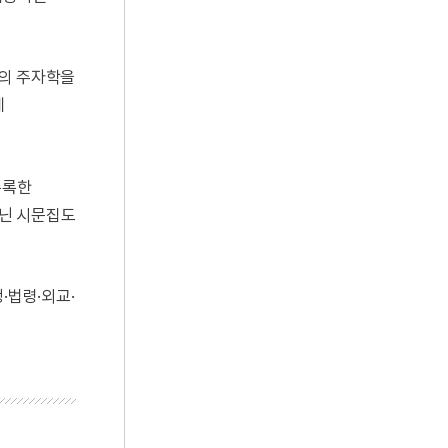
국의 주자학을
에
수록한
지닌 시문집도
·법령·외교·