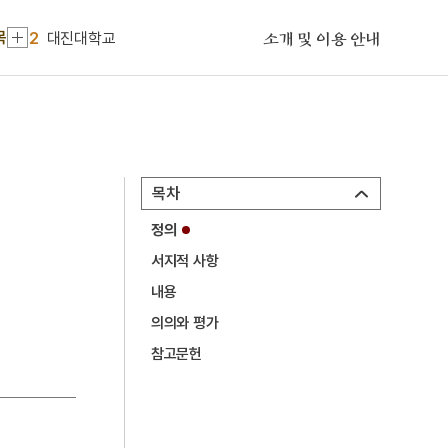
1
금성대군
목
2
대진대학교
소개 및 이용 안내
3
김상효
4
미군장갑차여중생사망사건
5
세브란스의과대학
6
염수
목차
7
금궤도
정의
8
김사미의 난
서지적 사항
9
무예도보통지
내용
10
사단칠정
의의와 평가
1
금성대군
참고문헌
2
대진대학교
3
김상효