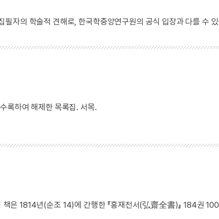
 집필자의 학술적 견해로, 한국학중앙연구원의 공식 입장과 다를 수 있
수록하여 해제한 목록집. 서목.
책은 1814년(순조 14)에 간행한 『홍재전서(弘齋全書)』 184권 10