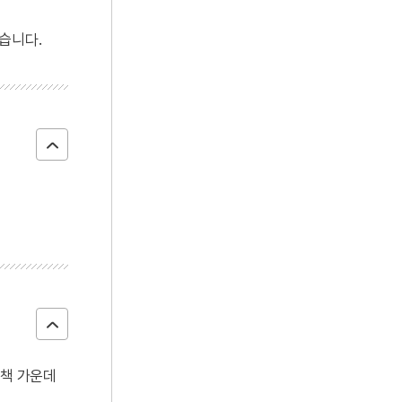
4
미군장갑차여중생사망사건
습니다.
5
세브란스의과대학
6
염수
7
금궤도
8
김사미의 난
9
무예도보통지
10
사단칠정
0책 가운데