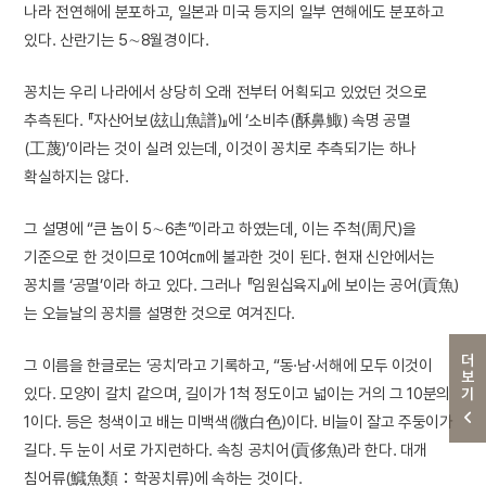
나라 전연해에 분포하고, 일본과 미국 등지의 일부 연해에도 분포하고
있다. 산란기는 5∼8월경이다.
꽁치는 우리 나라에서 상당히 오래 전부터 어획되고 있었던 것으로
추측된다. 『자산어보(玆山魚譜)』에 ‘소비추(酥鼻鯫) 속명 공멸
(工蔑)’이라는 것이 실려 있는데, 이것이 꽁치로 추측되기는 하나
확실하지는 않다.
그 설명에 “큰 놈이 5∼6촌”이라고 하였는데, 이는 주척(周尺)을
기준으로 한 것이므로 10여㎝에 불과한 것이 된다. 현재 신안에서는
꽁치를 ‘공멸’이라 하고 있다. 그러나 『임원십육지』에 보이는 공어(貢魚)
는 오늘날의 꽁치를 설명한 것으로 여겨진다.
더보기
그 이름을 한글로는 ‘공치’라고 기록하고, “동·남·서해에 모두 이것이
있다. 모양이 갈치 같으며, 길이가 1척 정도이고 넓이는 거의 그 10분의
1이다. 등은 청색이고 배는 미백색(微白色)이다. 비늘이 잘고 주둥이가
길다. 두 눈이 서로 가지런하다. 속칭 공치어(貢侈魚)라 한다. 대개
침어류(鱵魚類：학꽁치류)에 속하는 것이다.