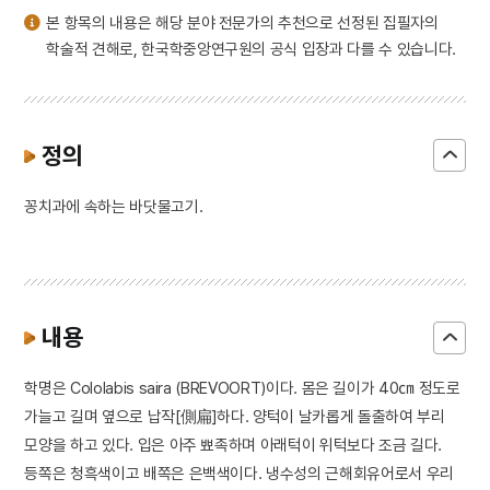
본 항목의 내용은 해당 분야 전문가의 추천으로 선정된 집필자의
학술적 견해로, 한국학중앙연구원의 공식 입장과 다를 수 있습니다.
정의
꽁치과에 속하는 바닷물고기.
내용
학명은 Cololabis saira (BREVOORT)이다. 몸은 길이가 40㎝ 정도로
가늘고 길며 옆으로 납작[側扁]하다. 양턱이 날카롭게 돌출하여 부리
모양을 하고 있다. 입은 아주 뾰족하며 아래턱이 위턱보다 조금 길다.
등쪽은 청흑색이고 배쪽은 은백색이다. 냉수성의 근해회유어로서 우리