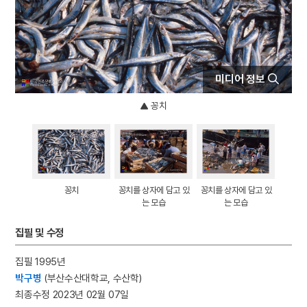
4
데릴사위
5
반야심경
6
뱀
7
개성 경천사지 십층석탑
미디어 정보
8
경북대학교 상주캠퍼스
꽁치
9
국방비
10
달서구
꽁치
꽁치를 상자에 담고 있
꽁치를 상자에 담고 있
는 모습
는 모습
집필 및 수정
집필 1995년
박구병
(부산수산대학교, 수산학)
최종수정 2023년 02월 07일