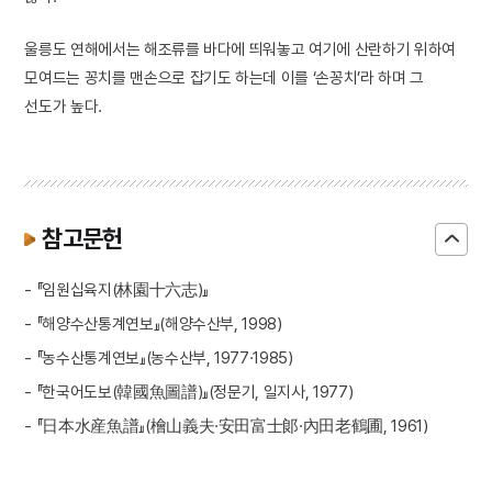
울릉도 연해에서는 해조류를 바다에 띄워놓고 여기에 산란하기 위하여
모여드는 꽁치를 맨손으로 잡기도 하는데 이를 ‘손꽁치’라 하며 그
선도가 높다.
참고문헌
- 『임원십육지(林園十六志)』
- 『해양수산통계연보』(해양수산부, 1998)
- 『농수산통계연보』(농수산부, 1977·1985)
- 『한국어도보(韓國魚圖譜)』(정문기, 일지사, 1977)
- 『日本水産魚譜』(檜山義夫·安田富士郞·內田老鶴圃, 1961)