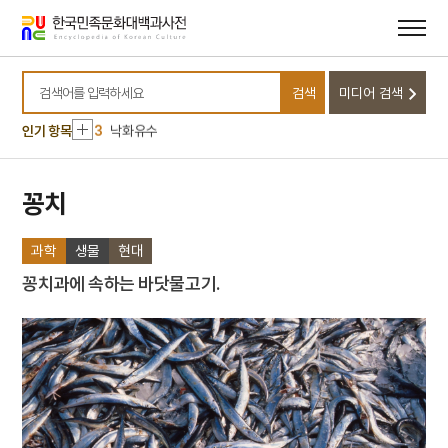
메뉴
본문
바로가기
바로가기
10
달서구
1
금성대군
검색
미디어 검색
2
신위
검색어를 입력하세요
3
낙화유수
인기 항목
4
데릴사위
5
반야심경
꽁치
6
뱀
과학
생물
현대
7
개성 경천사지 십층석탑
8
경북대학교 상주캠퍼스
꽁치과에 속하는 바닷물고기.
9
국방비
10
달서구
1
금성대군
2
신위
3
낙화유수