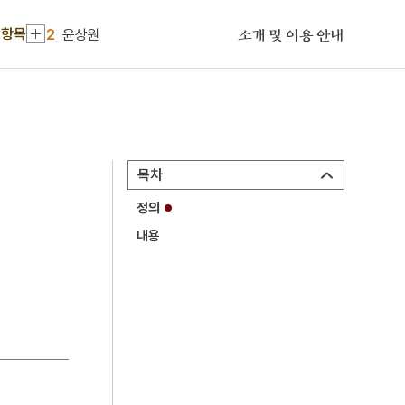
1
오산전투
 항목
2
윤상원
소개 및 이용 안내
3
고분벽화
4
국우동 탱자나무
5
채문식
6
청산별곡
목차
7
강화도조약
정의
8
교우촌
내용
9
금성대군
10
대학연의
1
오산전투
2
윤상원
3
고분벽화