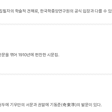
 집필자의 학술적 견해로, 한국학중앙연구원의 공식 입장과 다를 수 있
문을 엮어 1910년에 편찬한 시문집.
다. 권두에 기우만의 서문과 권말에 기동준(奇東準)의 발문이 있다.