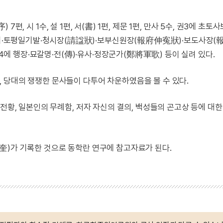
) 7편, 시 1수, 설 1편, 서(書) 1편, 제문 1편, 만사 5수, 권3에 초
·토평일기발·청시장(請諡狀)·보부신원장(報府伸寃狀)·보도사장(
권4에 행장·묘갈명·전(傳)·유사·정장군가(鄭將軍歌) 등이 실려 있다.
 당대의 쟁쟁한 문사들이 다투어 차운하였음을 볼 수 있다.
 전황, 일본인의 무례함, 저자 자신의 결의, 백성들의 곤고상 등에 대
奎)가 기록한 것으로 동학란 연구에 참고자료가 된다.