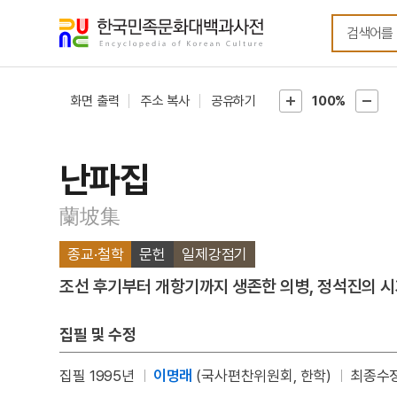
메뉴
본문
바로가기
바로가기
화면 출력
주소 복사
공유하기
100%
난파집
蘭坡集
종교·철학
문헌
일제강점기
조선 후기부터 개항기까지 생존한 의병, 정석진의 시가
집필 및 수정
집필 1995년
이명래
(국사편찬위원회, 한학)
최종수정