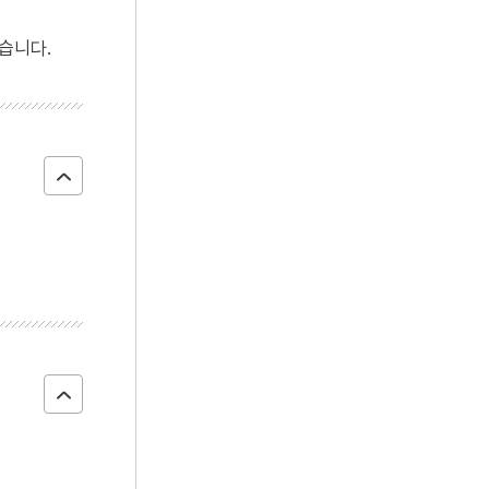
4
국우동 탱자나무
습니다.
5
채문식
6
청산별곡
7
강화도조약
8
교우촌
9
금성대군
10
대학연의