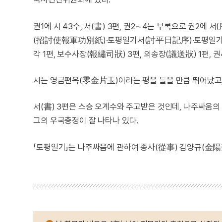
권1에 시 43수, 서(書) 3편, 권2∼4는 부록으로 권2에 서(序
(招討使報軍功別紙)·토평일기서(討平日記序)·토평일기
각 1편, 보수사장(報繡司狀) 3편, 의송장(議送狀) 1편, 
시는 영금편옥(零金片玉)이라는 평을 들을 만큼 뛰어났고,
서(書) 3편은 스승 오계수와 주고받은 것인데, 나주싸움의
그의 우국충정이 잘 나타나 있다.
「토평일기」는 나주싸움에 관하여 종사(從事) 김양규(金陽