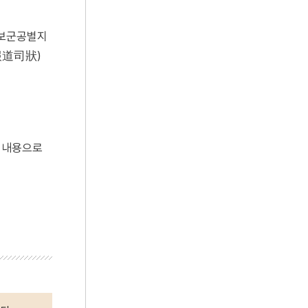
토사보군공별지
報道司狀)
한 내용으로