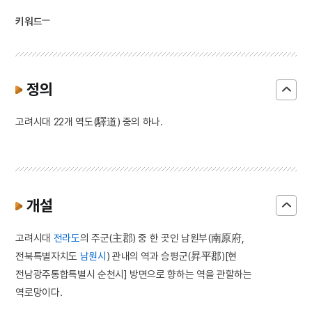
키워드
정의
고려시대 22개 역도(驛道) 중의 하나.
개설
고려시대
전라도
의 주군(主郡) 중 한 곳인 남원부(南原府,
전북특별자치도
남원시
) 관내의 역과 승평군(昇平郡)[현
전남광주통합특별시 순천시] 방면으로 향하는 역을 관할하는
역로망이다.