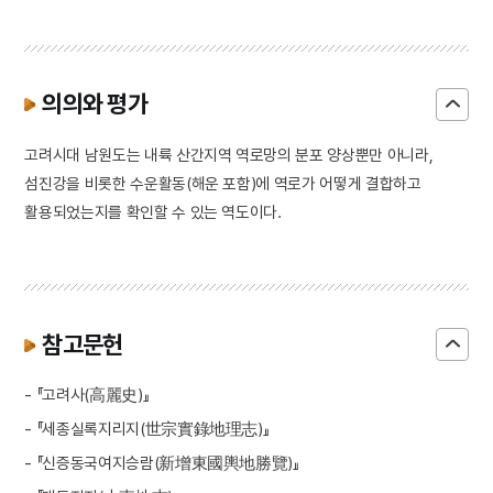
의의와 평가
고려시대 남원도는 내륙 산간지역 역로망의 분포 양상뿐만 아니라,
섬진강을 비롯한 수운활동(해운 포함)에 역로가 어떻게 결합하고
활용되었는지를 확인할 수 있는 역도이다.
참고문헌
- 『고려사(高麗史)』
- 『세종실록지리지(世宗實錄地理志)』
- 『신증동국여지승람(新增東國輿地勝覽)』