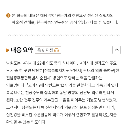
3
고풀이
4
북조선임시인민위원회
본 항목의 내용은 해당 분야 전문가의 추천으로 선정된 집필자의
5
김자점
학술적 견해로, 한국학중앙연구원의 공식 입장과 다를 수 있습니다.
6
하역
7
한명회
8
효감천
내용 요약
음성 재생
9
공진형
남원도는 고려시대 22개 역도 중의 하나이다. 고려시대 전라도의 주요
10
반민족행위특별조사위원회
도시 중 한 곳인 남원부[전북특별자치도 남원시] 관내의 역과 승평군[현
전남광주통합특별시 순천시] 방면으로 향하는 역을 관할하는
역로망이다. 『고려사』에 남원도는 12개 역을 관할한다고 기록되어 있다.
북쪽으로는 전공주도와 접속하고 동남 방향의 산남도 역로와 만나게
된다. 또한 전주·진주의 계수관급 고을을 이어주는 기능도 병행하였다.
고려시대 남원도는 내륙 산간지역의 역로망의 분포 양상뿐만 아니라,
섬진강을 비롯한 수운활동에 역로가 어떻게 결합하고 활용되었는지를
확인할 수 있는 역도이다.