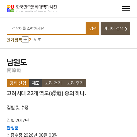
메뉴
본문
바로가기
바로가기
10
반민족행위특별조사위원회
검색
미디어 검색
1
금성대군
검색어를 입력하세요
2
세조
인기 항목
3
고풀이
4
북조선임시인민위원회
남원도
5
김자점
南
原
道
6
하역
경제·산업
제도
고려 전기
고려 후기
7
한명회
고려시대 22개 역도(驛道) 중의 하나.
8
효감천
9
공진형
집필 및 수정
10
반민족행위특별조사위원회
집필 2017년
1
금성대군
한정훈
2
세조
최종수정 2026년 08월 03일