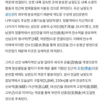
역로에 연결된다. 또한 내륙 깊숙한 곳에 분포한 남원도도 내륙 수로의
활용과 연근해 항해활동에 이용된 것으로 파악된다. 우선 남원도가
섬진강
의 좌우에 분포하였기 때문에 역도망 구성에 섬진강변의
나루시설도 주요한 교통기능을 담당하였다. 창활역에서 지신역으로
나아가기 위해서는 섬진강 상류의 순자진(鶉子津)을 건너야 했고, 또한
남원의 창활역에서 섬진강을 따라 남진(南進)하여 찬수역을 경유하여
산남도의 평사역(平沙驛, 악양현)으로 연결되었다. 이때에 찬수역
아래에 위치한 잔수진(潺水津)을 통해 섬진강을 건너 승평군 방면으로
이르렀기 때문에 이곳은 요해처로 여겨졌다.
그리고 산간 내륙지역인 남원 일대의 세곡과 공물(貢物)을 개경으로의
연해 항운활동을 펼치기 위해 해운 물류 거점인 인근의
조창(漕倉)
으로
운반할 때에도 남원도의 역로가 활용되었다. 앞서 언급한 남원도의
갈담역에서 오늘날의 구절재[九折峙, 230m]를 넘어 전공주도의
신보역(新保驛)-거산역(居山驛, 대산군)을 경유하여 고원역(菰原驛,
고부군)으로 이어지는 역로를 통해 부안의 안흥창(安興倉)에 도달한
것으로 추측된다.