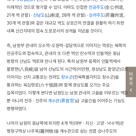
이례적인 것으로 평가할 수 있다. 아마도 인접한
전공주도
(全公州道,
21개 역 관할) ·
산남도
(山南道, 28개 역 관할) ·
승라주도
(昇羅州道,
30개 역 관할)와 같은 대규모 역도 상호간의 연결을 원활히 하기 위한
내륙 산간지대의 접속 도로로서의 성격을 지녔을 것이다.
즉, 남원부 관내의 오수역-오원역-갈담역으로 이어지는 역로는 북쪽의
전공주도와 접속하고, 관내의 또 다른 역인 찬수역과 인월역은 동남
방향의 산남도 역로와 만나게 된다. 특히 남원부 동쪽의 인월역에서
팔량현(八良峴)을 넘어 산남도의 사근역(이안현, 경상남도 함양군)으로
더보기
이어지는 산지 교통로는 전라도
장수군
(전북특별자치도 장수군)을
통과하는 육십령로(六十嶺路)와 함께 경상도를 오가는 주요
길목이었다. 이렇게 본다면 남원도는 남원 관내의 고을을 아우르는 역할
뿐 아니라 전주 · 진주의
계수관(界首官)
급 고을간을 이어주는 기능도
병행하였다.
나머지 남원의 동남쪽에 위치한 4개 역(대부 · 지신 · 고양 · 낙수역)은
행정구역상 나주목(羅州牧)을 계수관으로 삼는 만큼 승나주도의