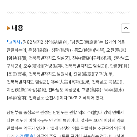
내용
『고려사』
권82 병지2 참역(站驛)에, “남원도(南原道)는 12개의 역을
관할하는데, 은령(銀嶺) · 창활(昌活) · 통도(通道)[남원], 오원(烏原)
[임실(任實, 전북특별자치도 임실군], 찬수(鑽燧)[구례(求禮, 전라남도
구례군)], 오수(獒樹)[거녕(居寧, 전북특별자치도 임실군)], 인월(印月)
[운봉(雲峯, 전북특별자치도 남원시)], 갈담(葛覃)[구고(九皐,
전북특별자치도 임실군), 대부(大富)[옥과(玉果, 전라남도 곡성군)],
지신(知新)[곡성(谷城, 전라남도 곡성군)], 고양(高陽) · 낙수(樂水)
[부유(富有, 전라남도 순천시)]이다.”라고 기록되어 있다.
남원부를 중심으로 편성된 남원도는 관할 역의 수(數)나 영역 면에서
다른 역도에 비해 소규모인 점이 특징이다. 많게는 40개 이상의 역을
관할하는 역도가 있거나, 10개 남짓의 역을 관할하는 소규모의 역도가
대개
개경(開京)
인근의 주요 교통로 구간에 분포하는 것과 비교하면