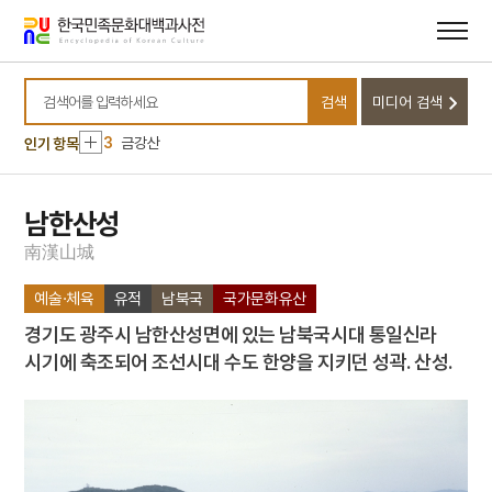
메뉴
본문
10
3·1운동
바로가기
바로가기
1
금성대군
2
김문희
검색
미디어 검색
검색어를 입력하세요
3
금강산
인기 항목
4
마니산
5
외삼촌
6
등대
남한산성
7
북조선임시인민위원회
南
漢
山
城
8
삼
예술·체육
유적
남북국
국가문화유산
9
정감록
경기도 광주시 남한산성면에 있는 남북국시대 통일신라
10
3·1운동
시기에 축조되어 조선시대 수도 한양을 지키던 성곽. 산성.
1
금성대군
2
김문희
3
금강산
4
마니산