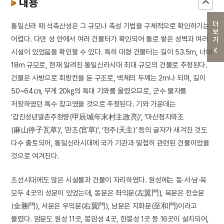
내용
더보기
통일신라 때 석축산성은 그 규모나 축성 기법을 구체적으로 확인하기는
어렵다. 다만 성 안에서 여러 건물터가 확인되어 돌로 쌓은 성벽과 여러
시설이 있었음을 확인할 수 있다. 특히 대형 건물터는 길이 53.5m, 너비
18m 규모로, 현재 알려진 통일신라시대 최대 규모의 건물로 추정된다.
건물은 사방으로 회랑칸을 둔 구조로, 벽체의 두께는 2m나 되며, 길이
50~64㎝, 무게 20㎏의 특대 기와를 올렸으므로, 군수 물자를
저장하였던 특수 창고였을 것으로 추정된다. 기와 가운데는
‘갑진성년말촌주정량(甲辰城年末村主政亮)’, ‘마산정자와초
(麻山停子瓦草)’, ‘관초(官草)’, ‘천주(天主)’ 등의 글자가 새겨진 것도
다수 출토되어, 통일신라시대에 국가 기관과 밀접히 관련된 건물이었을
것으로 여겨진다.
조선시대에도 많은 시설물과 건물이 자리하였다. 원성에는 동·서·남·북
모두 4곳의 성문이 있었는데, 동문은 좌익문(左翼門), 북문은 전승문
(全勝門), 서문은 우익문(右翼門), 남문은 지화문(至和門)이라고
불렸다. 암문도 원성 11곳, 봉암성 4곳, 한봉성 1곳 등 16곳이 설치되어,