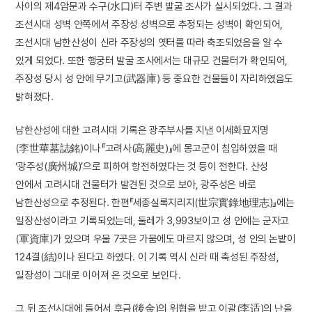
사이의 제4암문과 수구(水口)터 주변 발굴 조사가 실시되었다. 그 결과
조선시대 성벽 안쪽에서 주장성 성벽으로 추정되는 성벽이 확인되어,
조선시대 남한산성이 신라 주장성의 옛터를 따라 축조되었음을 알 수
있게 되었다. 또한 행궁터 발굴 조사에서는 대규모 건물터가 확인되어,
주장성 당시 성 안에 무기고(武器庫) 등 중요한 건물들이 자리하였음도
밝혀졌다.
남한산성에 대한 고려시대 기록은 광주부사를 지낸 이세화묘지명
(李世華墓誌銘)이나『고려사(高麗史)』에 몽고군이 침입하였을 때
‘광주성(廣州城)’으로 피하여 항전하였다는 것 등이 전한다. 산성
안에서 고려시대 건물터가 발견된 것으로 보아, 광주성은 바로
남한산성으로 추정된다. 한편『세종실록지리지(世宗實錄地理志)』에는
일장산성이라고 기록되었는데, 둘레가 3,993보이고 성 안에는 군자고
(軍資庫)가 있으며 우물 7곳은 가뭄에도 마르지 않으며, 성 안의 논밭이
124결(結)이나 된다고 하였다. 이 기록 역시 신라 때 축성된 주장성,
일장성이 그대로 이어져 온 것으로 보인다.
그 뒤 조선시대에 들어서 후금(後金)의 위협을 받고 이괄(李适)의 난을