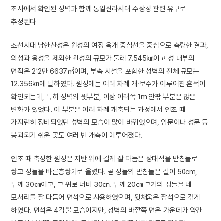
조사에서 확인된 성벽과 함께 통일신라시대 주장성 관련 유구로
추정된다.
조선시대 남한산성은 원성의 여장 옥개 중심선을 중심으로 측량한 결과,
외성과 옹성을 제외한 원성의 규모가 둘레 7.545㎞이고 성 내부의
면적은 212만 6637㎡이며, 부속 시설을 포함한 성벽의 전체 규모는
12.356㎞에 달하였다. 원성에는 여러 차례 개·보수가 이루어진 흔적이
확인되는데, 특히 성벽의 윗부분, 여장 아래쪽 1m 안팎 부분은 많은
변화가 있었다. 이 부분은 여러 차례 개축되는 과정에서 인조 때
가지런히 정비되었던 성벽의 모습이 많이 바뀌었으며, 암문이나 성문 등
붕괴되기 쉬운 곳도 여러 번 개축이 이루어졌다.
인조 때 축성한 원성은 지반 위에 길게 잘 다듬은 장대석을 받침돌로
쌓고 성돌을 바른층쌓기로 올렸다. 곧 성돌의 받침돌은 길이 50cm,
두께 30㎝이고, 그 위로 너비 30㎝, 두께 20㎝ 크기의 성돌을 네
모서리를 잘 다듬어 면석으로 사용하였으며, 뒷채움은 잡석으로 깊게
하였다. 면석은 4각뿔 모습이지만, 성벽의 바깥쪽 면은 가운데가 약간