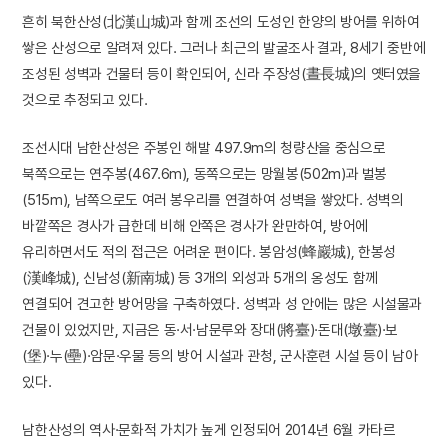
흔히 북한산성(北漢山城)과 함께 조선의 도성인 한양의 방어를 위하여
쌓은 산성으로 알려져 있다. 그러나 최근의 발굴조사 결과, 8세기 중반에
조성된 성벽과 건물터 등이 확인되어, 신라 주장성(晝長城)의 옛터였을
것으로 추정되고 있다.
조선시대 남한산성은 주봉인 해발 497.9m의 청량산을 중심으로
북쪽으로는 연주봉(467.6m), 동쪽으로는 망월봉(502m)과 벌봉
(515m), 남쪽으로도 여러 봉우리를 연결하여 성벽을 쌓았다. 성벽의
바깥쪽은 경사가 급한데 비해 안쪽은 경사가 완만하여, 방어에
유리하면서도 적의 접근은 어려운 편이다. 봉암성(蜂巖城), 한봉성
(漢峰城), 신남성(新南城) 등 3개의 외성과 5개의 옹성도 함께
연결되어 견고한 방어망을 구축하였다. 성벽과 성 안에는 많은 시설물과
건물이 있었지만, 지금은 동·서·남문루와 장대(將臺)·돈대(墩臺)·보
(堡)·누(壘)·암문·우물 등의 방어 시설과 관청, 군사훈련 시설 등이 남아
있다.
남한산성의 역사·문화적 가치가 높게 인정되어 2014년 6월 카타르