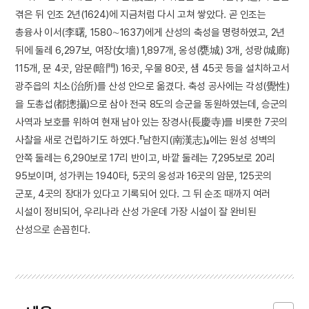
겪은 뒤 인조 2년(1624)에 지금처럼 다시 고쳐 쌓았다. 곧 인조는
총융사 이서(李曙, 1580∼1637)에게 산성의 축성을 명령하였고, 2년
뒤에 둘레 6,297보, 여장(女墻) 1,897개, 옹성(甕城) 3개, 성랑(城廊)
115개, 문 4곳, 암문(暗門) 16곳, 우물 80곳, 샘 45곳 등을 설치하고서
광주읍의 치소(治所)를 산성 안으로 옮겼다. 축성 공사에는 각성(覺性)
을 도총섭(都摠攝)으로 삼아 전국 8도의 승군을 동원하였는데, 승군의
사역과 보호를 위하여 현재 남아 있는 장경사(長慶寺)를 비롯한 7곳의
사찰을 새로 건립하기도 하였다.『남한지(南漢志)』에는 원성 성벽의
안쪽 둘레는 6,290보로 17리 반이고, 바깥 둘레는 7,295보로 20리
95보이며, 성가퀴는 1940타, 5곳의 옹성과 16곳의 암문, 125곳의
군포, 4곳의 장대가 있다고 기록되어 있다. 그 뒤 순조 때까지 여러
시설이 정비되어, 우리나라 산성 가운데 가장 시설이 잘 완비된
산성으로 손꼽힌다.