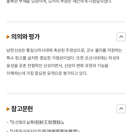
볼록한 부채꼴 모양이며, 모서리 부분은 매끈하게 다듬질되었다.
의의와 평가
남한산성은 통일신라시대에 축성된 주장성으로, 군수 물자를 저장하는
특수 창고를 설치한 중요한 거점성이었다. 또한 조선시대에는 외성과
옹성을 갖춘 전형적인 산성이면서, 산성의 변화 과정과 기능을
이해하는데 가장 중요한 유적으로 평가되고 있다.
참고문헌
- 『조선왕조실록(朝鮮王朝實錄)』
- 『신증동국여지승람(新增東國輿地勝覽)』