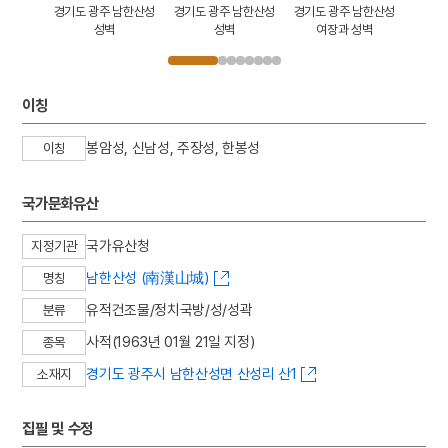
남한산성
경기도 광주 남한산성
경기도 광주 남한산성
경기도 광주 남한산성
경기도
지붕
성벽
성벽
여장과 성벽
동
이칭
봉암성, 신남성, 주장성, 한봉성
이칭
국가문화유산
국가유산청
지정기관
남한산성 (南漢山城)
명칭
유적건조물/정치국방/성/성곽
분류
사적(1963년 01월 21일 지정)
종목
경기도 광주시 남한산성면 산성리 산1
소재지
집필 및 수정