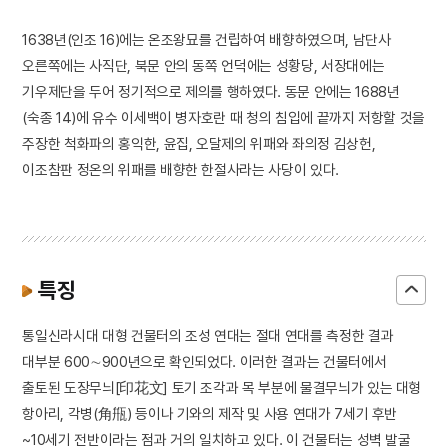
1638년(인조 16)에는 온조왕묘를 건립하여 배향하였으며, 남단사
오른쪽에는 사직단, 북문 안의 동쪽 언덕에는 성황당, 서장대에는
기우제단을 두어 정기적으로 제의를 행하였다. 동문 안에는 1688년
(숙종 14)에 유수 이세백이 병자호란 때 청의 침입에 끝까지 저항할 것을
주장한 척화파의 홍익한, 윤집, 오달제의 위패와 좌의정 김상헌,
이조참판 정온의 위패를 배향한 한절사라는 사당이 있다.
특징
통일신라시대 대형 건물터의 조성 연대는 절대 연대를 측정한 결과
대부분 600∼900년으로 확인되었다. 이러한 결과는 건물터에서
출토된 도장무늬[印花文] 토기 조각과 목 부분에 물결무늬가 있는 대형
항아리, 각병(角甁) 등이나 기와의 제작 및 사용 연대가 7세기 후반
~10세기 전반이라는 점과 거의 일치하고 있다. 이 건물터는 성벽 발굴