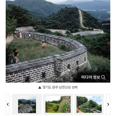
5
외삼촌
6
등대
7
북조선임시인민위원회
8
삼
9
정감록
10
3·1운동
미디어 정보
경기도 광주 남한산성 성벽