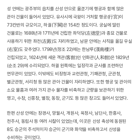
성 안에는 광주부의 읍치를 산성 안으로 옮겼기에 행궁과 함께 많은
관아 건물이 들어서 있었다. 유사시에 국왕이 거처할 행궁(行宮)이
73칸반의 규모이고, 하궐(下闕)은 154칸 정도이다. 궁실에 딸린
건물로는 1688년과 1711년에 건립한 좌덕당(左德堂)과 종묘 건물로
사용하기 위한 좌전(左殿)도 자리하였고, 남문 안에는 사직을 옮길 우실
(右室)도 갖추었다. 1798년(정조 22)에는 한남루(漢南樓)가
건립되었고, 1624년에 세운 객관(客館)인 인화관(人和館)은 1829년
(순조 29)에 수리되었다. 하궐 왼쪽에는 일장각과 군사를 조련하던
연무관이 있었다. 이밖에도 비장청과 교련관청, 기패관청, 군관청,
별군관청, 서리청 등 많은 관아 건물이 자리하였다. 또한 행궁 및 관아의
소요 물품과 여러 가지 관수 물자를 비축하고 군량을 보관하기 위한
영고, 수창, 신풍창, 별창, 동창, 군기도 등 많은 창고도 들어서 있었다.
한편 산성 안에는 장경사, 망월사, 개원사, 옥정사, 남단사, 한흥사,
천주사, 동림사 등 여러 사찰이 있었는데, 이곳은 산성 축성에 동원된
8도 승군의 주석처이자 승군이 군기와 화약을 비축하고서 산성을
수비하는 곳이었다.