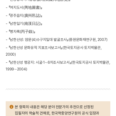
- 『여지도서(輿地圖書)』
- 『광주읍지(廣州邑誌)』
- 『남한일기(南漢日記)』
- 『병자록(丙子錄)』
- 『남한산성: 암문(4)수구지일대 발굴조사』(중원문화재연구원, 2007)
- 『남한산성 문화유적 지표조사보고서』(한국토지공사 토지박물관,
2000)
- 『남한산성 행궁지: 시굴·1∼6차조사보고서』(한국토지공사 토지박물관,
1999∼2004)
본 항목의 내용은 해당 분야 전문가의 추천으로 선정된
집필자의 학술적 견해로, 한국학중앙연구원의 공식 입장과