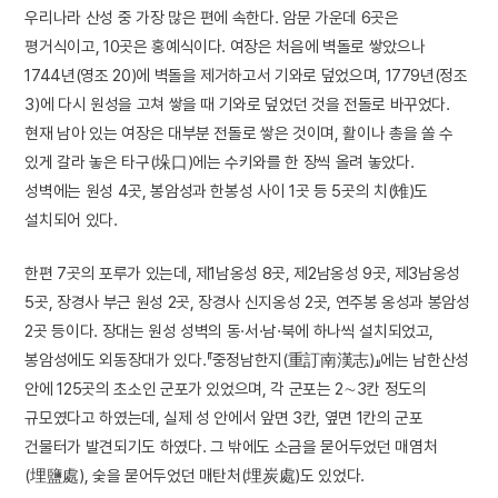
우리나라 산성 중 가장 많은 편에 속한다. 암문 가운데 6곳은
평거식이고, 10곳은 홍예식이다. 여장은 처음에 벽돌로 쌓았으나
1744년(영조 20)에 벽돌을 제거하고서 기와로 덮었으며, 1779년(정조
3)에 다시 원성을 고쳐 쌓을 때 기와로 덮었던 것을 전돌로 바꾸었다.
현재 남아 있는 여장은 대부분 전돌로 쌓은 것이며, 활이나 총을 쏠 수
있게 갈라 놓은 타구(垛口)에는 수키와를 한 장씩 올려 놓았다.
성벽에는 원성 4곳, 봉암성과 한봉성 사이 1곳 등 5곳의 치(雉)도
설치되어 있다.
한편 7곳의 포루가 있는데, 제1남옹성 8곳, 제2남옹성 9곳, 제3남옹성
5곳, 장경사 부근 원성 2곳, 장경사 신지옹성 2곳, 연주봉 옹성과 봉암성
2곳 등이다. 장대는 원성 성벽의 동·서·남·북에 하나씩 설치되었고,
봉암성에도 외동장대가 있다.『중정남한지(重訂南漢志)』에는 남한산성
안에 125곳의 초소인 군포가 있었으며, 각 군포는 2∼3칸 정도의
규모였다고 하였는데, 실제 성 안에서 앞면 3칸, 옆면 1칸의 군포
건물터가 발견되기도 하였다. 그 밖에도 소금을 묻어두었던 매염처
(埋鹽處), 숯을 묻어두었던 매탄처(埋炭處)도 있었다.