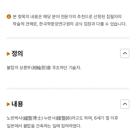
3
뱀
4
낙화유수
본 항목의 내용은 해당 분야 전문가의 추천으로 선정된 집필자의
5
조바위
학술적 견해로, 한국학중앙연구원의 공식 입장과 다를 수 있습니다.
6
훈련도감
7
개성 경천사지 십층석탑
8
달서구
정의
9
데릴사위
불탑의 상륜부(相輪部)를 주조하던 기술자.
10
무명
내용
노반박사(鑪盤博士)·누반사(鏤盤師)라고도 하며, 6세기 말 이후
일본에서 불탑을 건축하는 일에 참여하였다.