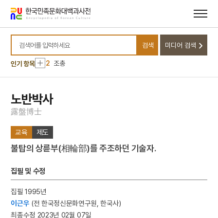
메뉴
본문
바로가기
바로가기
10
무명
검색
미디어 검색
1
금성대군
검색어를 입력하세요
2
조총
인기 항목
3
뱀
4
낙화유수
노반박사
5
조바위
露
盤
博
士
6
훈련도감
교육
제도
7
개성 경천사지 십층석탑
불탑의 상륜부(相輪部)를 주조하던 기술자.
8
달서구
9
데릴사위
집필 및 수정
10
무명
집필 1995년
1
금성대군
이근우
(전 한국정신문화연구원, 한국사)
2
조총
최종수정 2023년 02월 07일