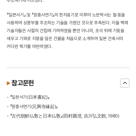
주조되기에 이르렀다.
『일본서기』 및 『원흥사연기』의 한자표기로 미루어 노반박사는 철·동을
사용하여 상륜부를 주조하는 기술을 가졌던 것으로 추측된다. 이들 백제
기술자들은 사찰의 건립에 기여하였을 뿐만 아니라, 초석 위에 기둥을
세우고 기와로 지붕을 덮은 건물을 처음으로 소개하여 일본 건축사의
커다란 획기를 마련하였다.
참고문헌
- 『일본서기(日本書紀)』
- 『원흥사연기(元興寺緣起)』
- 『古代朝鮮仏敎と日本仏敎』(田村圓澄, 吉川弘文館, 1980)