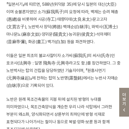
『일본서기』에 따르면, 588년(위덕왕 35)에 당시 일본의 대신(大臣)
이며 숭불론자였던 소가(蘇我馬子)의 요청에 따라, 백제는 승려 혜총
(惠總)을 비롯하여 사공(寺工) 태량미태(太良未太)·문고고자
(文賈古子), 노반박사 장덕(將德) 백매순(白昧淳), 와박사(瓦博士)
마나문노(麻奈文奴)·양귀문(陽貴文)·능귀문(倰貴文)·석마제미
(昔麻帝彌), 화공(畫工) 백가(白加) 등을 파견하였다.
이들은 일본 최초의 불교사찰이자 소가씨(蘇我氏)의 씨사(氏寺)인
호코사(法興寺 : 일명 飛鳥寺·元興寺라고도 함.)를 창건하였다. 그 중
노반박사는 탑의 건립을 담당하였던 기술자이며, 『원흥사연기
(元興寺緣起)』에 전하는 탑의 노반명(露盤銘)에서는 누반사 자매순
(自昧淳)으로 기록되어 있다.
더보기
노반은 원래 목조건축물의 지붕 위에 설치된 방형의 누대를
의미하였으나, 목조건축양식을 계승한 우리 나라 석탑에서 그러한
부분이 왜소화, 양식화되면서 상륜부의 최하단에 방형 석재로
표현되다가 나아가서는 철이나 동으로 복발·앙화·보륜 등과 함께