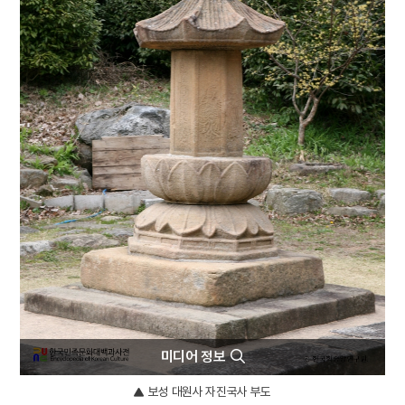
7
신앙촌
8
연산군 묘
9
영기
10
5·16
미디어 정보
보성 대원사 자진국사 부도