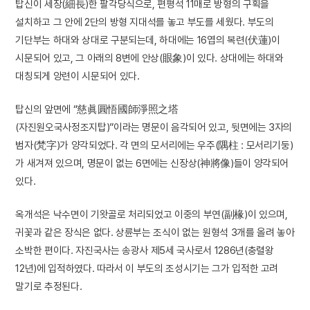
탑신이 세장(細長)한 팔각당식으로, 편평석 11매로 방형의 구획을
설치하고 그 안에 2단의 방형 지대석를 놓고 부도를 세웠다. 부도의
기단부는 하대와 상대로 구분되는데, 하대에는 16엽의 복련(伏蓮)이
시문되어 있고, 그 아래의 8변에 안상(眼象)이 있다. 상대에는 하대와
대칭되게 앙련이 시문되어 있다.
탑신의 앞면에 “慈眞圓悟國師淨照之塔
(자진원오국사정조지탑)”이라는 명문이 음각되어 있고, 뒷면에는 3자의
범자(梵字)가 양각되었다. 각 면의 모서리에는 우주(隅柱 : 모서리기둥)
가 새겨져 있으며, 명문이 없는 6면에는 신장상(神將像)들이 양각되어
있다.
옥개석은 낙수면이 기왓골로 처리되었고 이중의 부연(副椽)이 있으며,
귀꽃과 같은 장식은 없다. 상륜부는 조식이 없는 원형석 3개를 올려 놓아
소박한 편이다. 자진국사는 송광사 제5세 국사로서 1286년(충렬왕
12년)에 입적하였다. 따라서 이 부도의 조성시기는 그가 입적한 고려
말기로 추정된다.