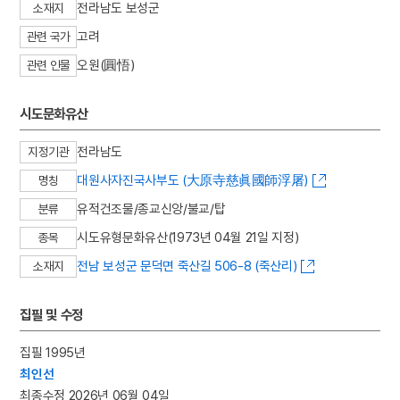
전라남도 보성군
소재지
고려
관련 국가
오원(圓悟)
관련 인물
시도문화유산
전라남도
지정기관
대원사자진국사부도 (大原寺慈眞國師浮屠)
명칭
유적건조물/종교신앙/불교/탑
분류
시도유형문화유산(1973년 04월 21일 지정)
종목
전남 보성군 문덕면 죽산길 506-8 (죽산리)
소재지
집필 및 수정
집필 1995년
최인선
최종수정 2026년 06월 04일