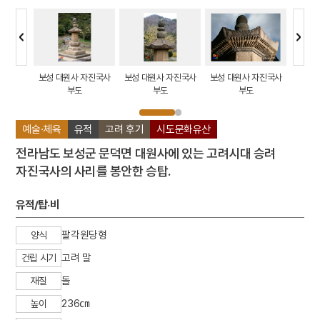
자진국사
보성 대원사 자진국사
보성 대원사 자진국사
보성 대원사 자진국사
보성 
부도
부도
부도
예술·체육
유적
고려 후기
시도문화유산
전라남도 보성군 문덕면 대원사에 있는 고려시대 승려
자진국사의 사리를 봉안한 승탑.
유적/탑·비
팔각원당형
양식
고려 말
건립 시기
돌
재질
236㎝
높이