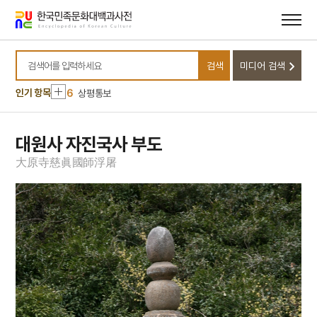
2
감은사 지정11년명 금고
메뉴
본문
바로가기
바로가기
3
북조선임시인민위원회
4
훈민정음
검색
미디어 검색
5
농협대학교
검색어를 입력하세요
6
상평통보
인기 항목
7
신앙촌
8
연산군 묘
대원사 자진국사 부도
9
영기
大
原
寺
慈
眞
國
師
浮
屠
10
5·16
1
대정실업친목회
2
감은사 지정11년명 금고
3
북조선임시인민위원회
4
훈민정음
5
농협대학교
6
상평통보