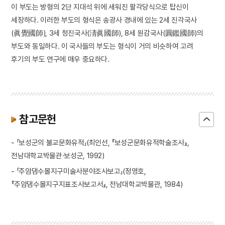
이 부도는 방형의 2단 지대석 위에 세워진 팔각당식으로 탑신이
세장하다. 이러한 부도의 형식은 송광사 경내에 있는 2세 진각국사
(眞覺國師), 3세 청진국사(淸眞國師), 8세 원감국사(圓鑑國師)의
부도와 동일하다. 이 국사들의 부도는 형식이 거의 비슷하여 고려
후기의 부도 연구에 매우 중요하다.
참고문헌
- 「보성군의 불교문화유적」(최인선, 『보성군문화유적학술조사』,
전남대학교박물관·보성군, 1992)
- 「주암댐수몰지구미술사분야조사보고」(정영호,
『주암댐수몰지구지표조사보고서』, 전남대학교박물관, 1984)