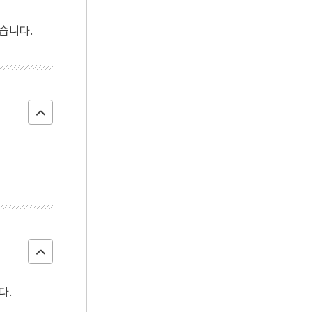
4
콩쥐팥쥐전
습니다.
5
설악산 오세암
6
일제강점기
7
장안사
8
한국전쟁
9
고사인물화
10
관복
다.