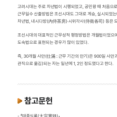
고려시대는 주로 차년법이 시행되었고, 공민왕 때 처음으로
근무일수 산출방법은 조선시대도 그대로 계승, 실시되었는
차년법, 내시다방(內侍茶房)·시위각사(侍衛各司) 등은 
조선시대의 대표적인 근무성적 평정방법은 개월법이었으며,
도숙법으로 표현되는 경우가 많이 있었다.
즉, 30개월 사만(仕滿 : 근무 기간의 만기)은 900일 사
관직으로 옮김)되는 자는 일년에 1, 2인 정도였다고 한다.
참고문헌
- 『태종실록(太宗實錄)』