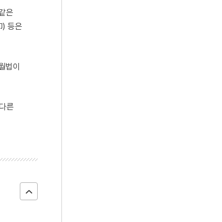
 같은
) 등은
개월법이
 다른