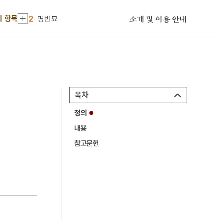
1
금성대군
기 항목
2
명빈묘
소개 및 이용 안내
3
세종
4
콩쥐팥쥐전
5
설악산 오세암
6
일제강점기
목차
7
장안사
정의
8
한국전쟁
내용
9
고사인물화
참고문헌
10
관복
1
금성대군
2
명빈묘
3
세종