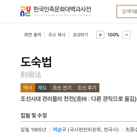
메뉴
본문
바로가기
바로가기
화면 출력
주소 복사
공유하기
100%
도숙법
到宿法
역사
제도
조선 전기
조선 후기
조선시대 관리들의 천전(遷轉 : 다른 관직으로 옮김
집필 및 수정
집필 1995년
이순구
(국사편찬위원회, 한국사)
최종수