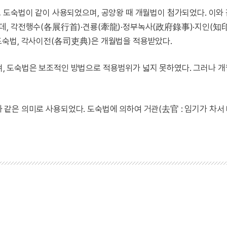
 도숙법이 같이 사용되었으며, 공양왕 때 개월법이 첨가되었다. 이와
데, 각전행수(各展行首)·견룡(牽龍)·정부녹사(政府錄事)·지인(知印
도숙법, 각사이전(各司吏典)은 개월법을 적용받았다.
 도숙법은 보조적인 방법으로 적용범위가 넓지 못하였다. 그러나 
만과 같은 의미로 사용되었다. 도숙법에 의하여 거관(去官 : 임기가 차서