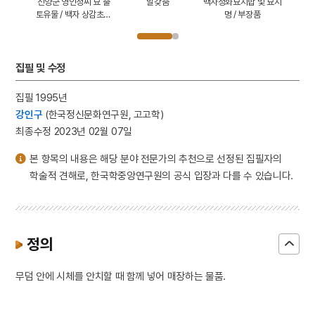
문 편병/
진양군 영인정씨 묘 출
말갖춤
백자청화묘지합 및 묘지
백자 상
4
이리역 폭발 사고
씨묘 출토
토유물 / 백자 상감초화
명 / 부장품
진양군 
문 편병
5
세조
6
경북대학교 상주캠퍼스
집필 및 수정
7
고금석림
8
국방비
집필 1995년
9
기성기생양성소
강인구
(한국정신문화연구원, 고고학)
최종수정 2023년 02월 07일
10
님의 침묵
본 항목의 내용은 해당 분야 전문가의 추천으로 선정된 집필자의
학술적 견해로, 한국학중앙연구원의 공식 입장과 다를 수 있습니다.
정의
무덤 안에 시체를 안치할 때 함께 넣어 매장하는 물품.