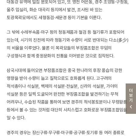
대동강 유역에 밀집 분포되어 있고, 또 영천 어은동, 경주 조양동·구정동,
울주 입실리, 화순 대곡리 등지에서 발견, 조사된 바 있는
토광목곽묘에서도 세형동검·세문경 등이 기본을 이룬다.
그 밖에 수레부속품·마구 등의 청동제품과 철검 등 철기류가 포함되어
있는데, 시기의 진전에 따라 청동기와 수량이 서로 반대되는 다소(多少)
의 비율을 이루었다. 물론 이 목곽묘들의 부장품조합은 무덤의
구성형식과 함께 중원문화의 전통을 이어받은 것으로 짐작된다.
삼국시대에 들어오면 부장품조합은 중국 한나라의 후장 풍습의 강한
영향을 받아 수량이 늘고 질적으로도 호화롭게 된다. 고구려의
적석총이나 석실분, 백제의 석실분·전실분, 신라의 석실분, 가야의
더보기
석실분 등은 일찍 도굴되어 완전한 부장품조합을 발견하기는 무척
어려우나, 수습된 작품을 통하여 보면 경주의 적석봉토분이나 무령왕릉
등에서 볼 수 있는 것처럼 대단히 사치스럽고 호화로운 부장품조합임을
알 수 있다.
경주의 경우는 장신구류·무구류·마구류·공구류·토기류 등 여러 종류로