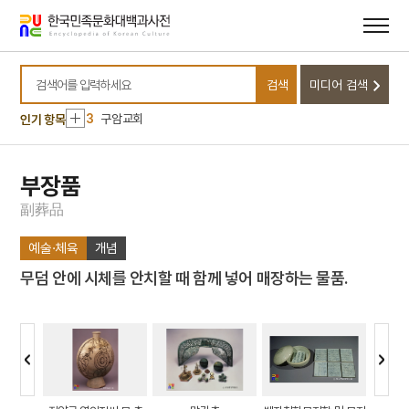
메뉴
본문
바로가기
바로가기
10
님의 침묵
1
금성대군
검색
미디어 검색
2
신위
검색어를 입력하세요
3
구암교회
인기 항목
4
이리역 폭발 사고
5
세조
부장품
6
경북대학교 상주캠퍼스
副
葬
品
7
고금석림
예술·체육
개념
8
국방비
무덤 안에 시체를 안치할 때 함께 넣어 매장하는 물품.
9
기성기생양성소
10
님의 침묵
1
금성대군
2
신위
3
구암교회