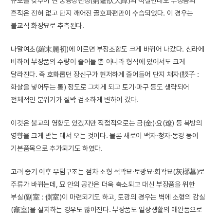
규모를 갖추어 짠 궁륭상천장(窮窿狀天障)의 석실인데도 부장품의
흔적은 전혀 없고 단지 깨어진 골호파편만이 수습되었다. 이 경우는
불교식 화장묘로 추측된다.
나말여초(羅末麗初)에 이르면 부장조합도 크게 바뀌어 나갔다. 신라에
비하여 부장품의 수량이 줄어들 뿐 아니라 형식에 있어서도 크게
달라진다. 즉 호화롭던 장신구가 현저하게 줄어들어 단지 채자(靫子 :
화살을 넣어두는 통) 정도로 그치게 되고 토기·마구 등도 생략되어
전체적인 분위기가 질박 검소하게 변하여 갔다.
이것은 불교의 영향도 있겠지만 직접적으로는 금(金)·요(遼) 등 북방의
영향을 크게 받는 데서 오는 것이다. 물론 새로이 백자·청자·동경 등이
기본품목으로 추가되기도 하였다.
고려 중기 이후 무덤구조는 점차 소형 석곽묘·토광묘·회곽묘(灰槨墓)로
주류가 바뀌는데, 묘 안의 공간은 더욱 축소되고 대신 부장품을 위한
부실(副室 : 側室)이 마련되기도 하고, 토광의 경우는 벽에 소형의 감실
(龕室)을 설치하는 경우도 많아진다. 부장품도 일상생활의 애완품으로