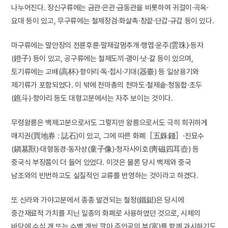
나누어진다. 장신구류에는 금관·은관·금동관을 비롯하여 귀걸이·곡옥·
요대 등이 있고, 무구류에는 철제장검·화살촉·창끝·단갑·규갑 등이 있다.
마구류에는 말안장의 전륜후륜·말재갈멈추개·행엽·운주(雲珠)·등자
(鐙子) 등이 있고, 공구류에는 철제도끼·괭이·낫·칼 등이 있으며,
토기류에는 고배(高杯)·항아리·독·접시·기대(器臺) 등 일상용기와
제기류가 포함되었다. 이 밖에 천마총의 천마도·철제솥·청동합·초두
(鐎斗)·항아리 등도 대형고분에서는 자주 보이는 것이다.
무령왕릉은 백제고분으로서도 그렇지만 왕릉으로서도 극히 희귀하게
매지권(買地券 : 誌石)이 있고, 그에 따른 화폐［五銖錢］·진묘수
(鎭墓獸)·대형동경·동자상(童子像)·청자사이호(靑磁四耳壺) 등
중국식 부장품이 더 들어 있었다. 이것은 물론 당시 백제와 중국
남조와의 빈번하고도 실질적인 교류를 반영하는 것이라고 하겠다.
또 신라와 가야고분에서 종종 발견되는 철정(鐵鋌)은 당시에
중간재료적 가치를 지닌 일종의 화폐로 사용하였던 것으로, 시체의
바닥에 수십 개 또는 수백 개씩 깔아 주인공의 부(富)를 함께 과시하기도