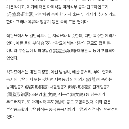
기본적이고, 여기에 혹은 마제석검·마제석부 등과 단도마연토기
(丹塗磨硏土器)·가락바퀴 등이 한 가지 혹은 두 가지가 추가되기도
한다. 그러나 옥류와 청동기 등은 극히 드문 편이다.
석관묘에서도 일반적으로는 지석묘와 비슷한데, 다만 특수한 예외가
있다. 예를 들면 부여 송국리석관묘에서는 석관의 규모도 컸을 뿐
아니라 부장품에 비파형동검(琵琶形銅劍)·대형관목 등이 포함되어
있었다.
석곽묘에서는 대전 괴정동, 아산 남성리, 예산 동서리, 부여 연화리
등지의 무덤에서 보는 것처럼 세형동검 외에 의기(儀器)에 속하는
방패형동기(防牌形銅器)·나팔형동기(喇叭形銅器)·원개형동기
(圓蓋形銅器)·조문경(粗文鏡)·세문경(細文鏡) 등 청동기가
두드러지고, 또 마제석촉·흑도(黑陶) 등도 포함되었다. 이와 같은
부장품조합과 무덤형식은 중국 동북지방의 무덤과 직접적인 연관성이
있다.