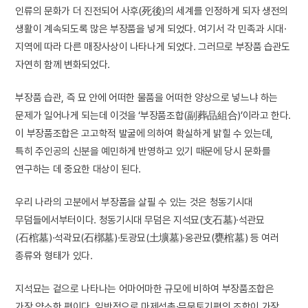
인류의 문화가 더 진전되어 사후(死後)의 세계를 인정하게 되자 생전의
생활이 계속되도록 많은 부장품을 넣게 되었다. 여기서 각 민족과 시대·
지역에 따라 다른 매장사상이 나타나게 되었다. 그러므로 부장품 습관도
자연히 함께 변화되었다.
부장품 습관, 즉 묘 안에 어떠한 물품을 어떠한 양상으로 넣느냐 하는
문제가 일어나게 되는데 이것을 ‘부장품조합(副葬品組合)’이라고 한다.
이 부장품조합은 고고학적 발굴에 의하여 확실하게 밝힐 수 있는데,
특히 주인공의 신분을 예민하게 반영하고 있기 때문에 당시 문화를
연구하는 데 중요한 대상이 된다.
우리 나라의 고분에서 부장품을 살필 수 있는 것은 청동기시대
무덤들에서부터이다. 청동기시대 무덤은 지석묘(支石墓)·석관묘
(石棺墓)·석곽묘(石槨墓)·토광묘(土壙墓)·옹관묘(甕棺墓) 등 여러
종류와 형태가 있다.
지석묘는 겉으로 나타나는 어마어마한 규모에 비하여 부장품조합은
가장 약소한 편이다. 일반적으로 마제석촉·무문토기편의 조합이 가장