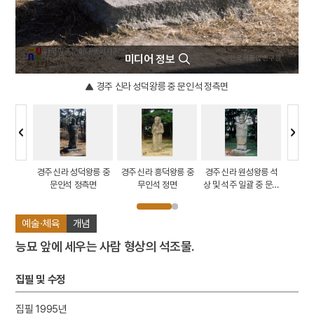
미디어 정보
경주 신라 성덕왕릉 중 문인석 정측면
 석인상
경주 신라 성덕왕릉 중
경주 신라 흥덕왕릉 중
경주 신라 원성왕릉 석
여수
면
문인석 정측면
무인석 정면
상 및 석주 일괄 중 문인
상 정측면
예술·체육
개념
능묘 앞에 세우는 사람 형상의 석조물.
집필 및 수정
집필 1995년