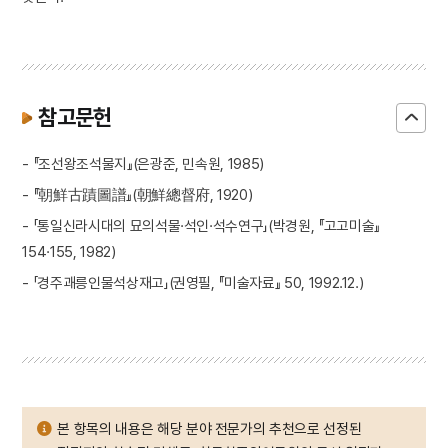
참고문헌
- 『조선왕조석물지』(은광준, 민속원, 1985)
- 『朝鮮古蹟圖譜』(朝鮮總督府, 1920)
- 「통일신라시대의 묘의석물·석인·석수연구」(박경원, 『고고미술』
154·155, 1982)
- 「경주괘릉인물석상재고」(권영필, 『미술자료』 50, 1992.12.)
본 항목의 내용은 해당 분야 전문가의 추천으로 선정된