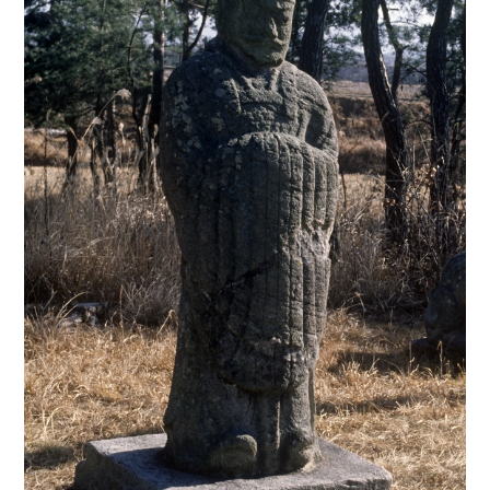
6
정약용
7
갑신정변
8
경세지장
9
과부
10
김교성