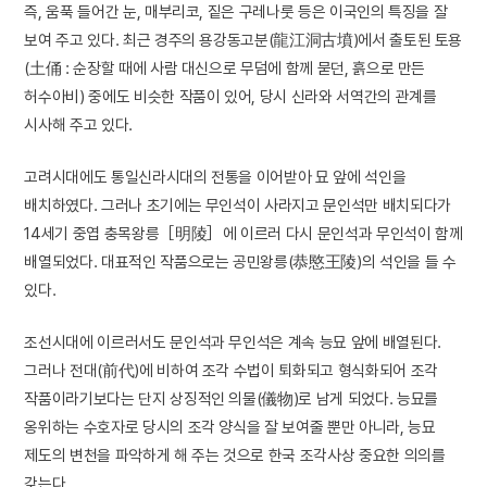
즉, 움푹 들어간 눈, 매부리코, 짙은 구레나룻 등은 이국인의 특징을 잘
보여 주고 있다. 최근 경주의 용강동고분(龍江洞古墳)에서 출토된 토용
(土俑 : 순장할 때에 사람 대신으로 무덤에 함께 묻던, 흙으로 만든
허수아비) 중에도 비슷한 작품이 있어, 당시 신라와 서역간의 관계를
시사해 주고 있다.
고려시대에도 통일신라시대의 전통을 이어받아 묘 앞에 석인을
배치하였다. 그러나 초기에는 무인석이 사라지고 문인석만 배치되다가
14세기 중엽 충목왕릉［明陵］에 이르러 다시 문인석과 무인석이 함께
배열되었다. 대표적인 작품으로는 공민왕릉(恭愍王陵)의 석인을 들 수
있다.
조선시대에 이르러서도 문인석과 무인석은 계속 능묘 앞에 배열된다.
그러나 전대(前代)에 비하여 조각 수법이 퇴화되고 형식화되어 조각
작품이라기보다는 단지 상징적인 의물(儀物)로 남게 되었다. 능묘를
옹위하는 수호자로 당시의 조각 양식을 잘 보여줄 뿐만 아니라, 능묘
제도의 변천을 파악하게 해 주는 것으로 한국 조각사상 중요한 의의를
갖는다.