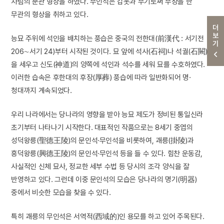
차림의 문관 형상을 하였다. 무인석은 갑옷과 무기로써 무장을 한
무관의 형상을 취하고 있다.
더보기
능묘 주위에 석인을 배치하는 풍습은 중국의 전한대(前漢代 : 서기전
206∼서기 24)부터 시작된 것이다. 묘 앞에 석사(石祠)나 석궐(石闕)
을 세우고 신도(神道)의 양쪽에 석인과 석수를 세워 묘를 수호하였다.
이러한 습속은 후한대의 후장(厚葬) 풍습에 따라 일반화되어 명·
청대까지 계속되었다.
우리 나라에서는 당나라의 영향을 받아 능묘 제도가 정비된 통일신라
초기부터 나타나기 시작한다. 대표적인 작품으로는 8세기 중엽의
성덕왕릉(聖德王陵)의 문인석·무인석을 비롯하여, 괘릉(掛陵)과
흥덕왕릉(興德王陵)의 문인석·무인석 등을 들 수 있다. 힘찬 운동감,
사실적인 신체 묘사, 정교한 세부 수법 등 당시의 조각 양식을 잘
반영하고 있다. 그런데 이중 문인석의 모습은 당나라의 명기(明器)
중에서 비슷한 모습을 찾을 수 있다.
특히 괘릉의 무인석은 서역적(西域的)인 용모를 하고 있어 주목된다.