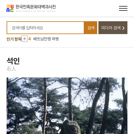
메뉴
본문
1
5·16
바로가기
바로가기
2
묘법연화경
3
버드나무
검색
미디어 검색
검색어를 입력하세요
4
베트남전쟁 파병
인기 항목
5
원회운세설
6
정약용
석인
7
갑신정변
石
人
8
경세지장
9
과부
10
김교성
1
5·16
2
묘법연화경
3
버드나무
4
베트남전쟁 파병
5
원회운세설