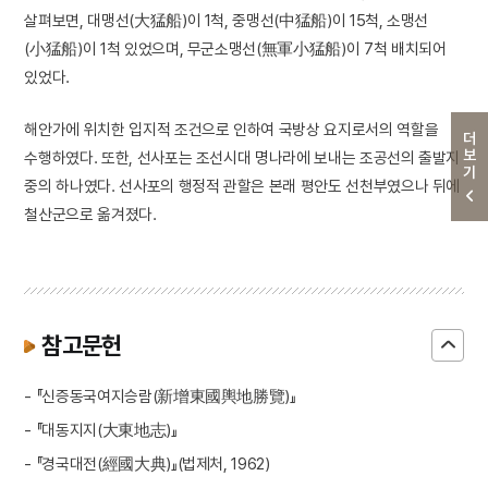
살펴보면, 대맹선(大猛船)이 1척, 중맹선(中猛船)이 15척, 소맹선
(小猛船)이 1척 있었으며, 무군소맹선(無軍小猛船)이 7척 배치되어
있었다.
해안가에 위치한 입지적 조건으로 인하여 국방상 요지로서의 역할을
더보기
수행하였다. 또한, 선사포는 조선시대 명나라에 보내는 조공선의 출발지
중의 하나였다. 선사포의 행정적 관할은 본래 평안도 선천부였으나 뒤에
철산군으로 옮겨졌다.
참고문헌
- 『신증동국여지승람(新增東國輿地勝覽)』
- 『대동지지(大東地志)』
- 『경국대전(經國大典)』(법제처, 1962)