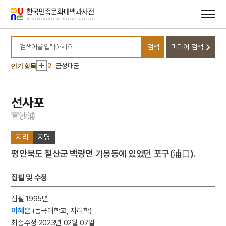
메뉴
본문
바로가기
바로가기
10
소음인
검색
미디어 검색
1
손곡산인전
검색어를 입력하세요
2
금성대군
인기 항목
3
금동 보살 입상
4
세조
선사포
5
고조선
宣
沙
浦
6
광복절 노래
지리
지명
7
금동 미륵보살 반가 사유상
평안북도 철산군 백량면 기봉동에 있었던 포구(浦口).
8
대한천리교
9
병영초등학교
집필 및 수정
10
소음인
집필 1995년
1
손곡산인전
이혜은
(동국대학교, 지리학)
2
금성대군
최종수정 2023년 02월 07일