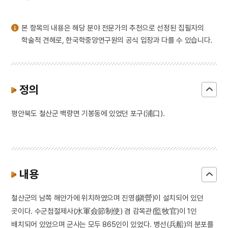
3
금동 보살 입상
4
세조
본 항목의 내용은 해당 분야 전문가의 추천으로 선정된 집필자의
5
고조선
학술적 견해로, 한국학중앙연구원의 공식 입장과 다를 수 있습니다.
6
광복절 노래
7
금동 미륵보살 반가 사유상
8
대한천리교
정의
9
병영초등학교
평안북도 철산군 백량면 기봉동에 있었던 포구(浦口).
10
소음인
내용
철산군의 남쪽 해안가에 위치하였으며 진영(鎭營)이 설치되어 있던
곳이다. 수군첨절제사(水軍僉節制使) 겸 감목관(監牧官)이 1인
배치되어 있었으며 군사는 모두 865인이 있었다. 병선(兵船)의 분포를