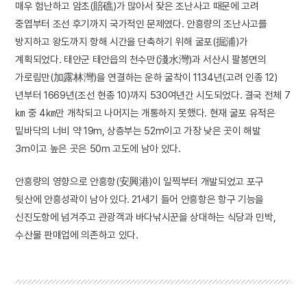
매우 험난하고 암초(賠礁)가 많아서 잦은 조난사고 때문에 고려
중엽부터 조선 후기까지 국가적인 문제였다. 안흥량의 조난사고를
방지하고 왕도까지 항해 시간을 단축하기 위해 굴포(掘浦)가
계획되었다. 태안군 태안읍의 천수만(淺水灣)과 서산시 팔봉면의
가로림만(加露林灣)을 연결하는 운하 굴착이 1134년(고려 인종 12)
년부터 1669년(조선 현종 10)까지 530여년간 시도되었다. 결국 전체 7
㎞ 중 4㎞만 개착되고 나머지는 개통하지 못했다. 현재 굴포 유적은
밑바닥의 너비 약 19m, 상층부는 52m이고 가장 낮은 곳이 해발
3m이고 높은 곳은 50m 고도에 남아 있다.
안흥량의 영향으로 안흥항(安興港)이 일찍부터 개발되었고 포구
뒷산에 안흥성곽이 남아 있다. 21세기 들어 안흥항은 항구 기능을
신진도항에 넘겨주고 관광객과 바다낚시꾼을 상대하는 식당과 민박,
수산물 판매업에 의존하고 있다.