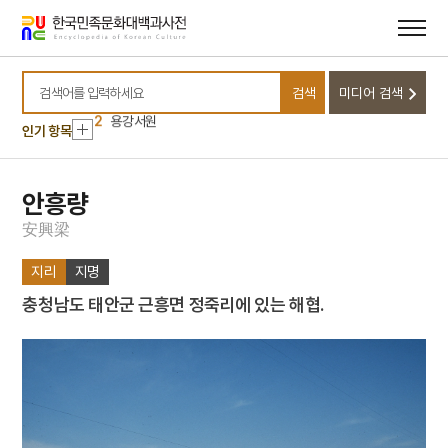
메뉴
본문
바로가기
바로가기
10
친일인명사전
1
대정실업친목회
검색
미디어 검색
검색어를 입력하세요
2
용강서원
인기 항목
3
화암서원
4
도산서원
안흥량
5
오륜가
6
청계서원
安
興
梁
7
도계서원
지리
지명
8
봉산서원
충청남도 태안군 근흥면 정죽리에 있는 해협.
9
용암서원
10
친일인명사전
1
대정실업친목회
2
용강서원
3
화암서원