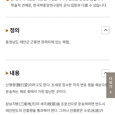
학술적 견해로, 한국학중앙연구원의 공식 입장과 다를 수 있습니다.
정의
충청남도 태안군 근흥면 정죽리에 있는 해협.
내용
더보기
난행량(難行梁)이라고도 한다. 조세로 징수한 미곡·면포 등을 해상으로
운송하는 해로 중에서 가장 험난한 곳이다.
삼남지방(三南地方)의 세곡(稅穀)을 조운선으로 운송하려면 반드시
태안반도의 안흥량을 통과해야 한다. 그러나 안흥량은 수로(水路)가