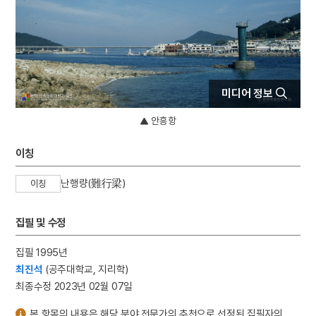
4
도산서원
5
오륜가
6
청계서원
7
도계서원
미디어 정보
8
봉산서원
9
용암서원
안흥항
10
친일인명사전
이칭
난행량(難行梁)
이칭
집필 및 수정
집필 1995년
최진석
(공주대학교, 지리학)
최종수정 2023년 02월 07일
본 항목의 내용은 해당 분야 전문가의 추천으로 선정된 집필자의