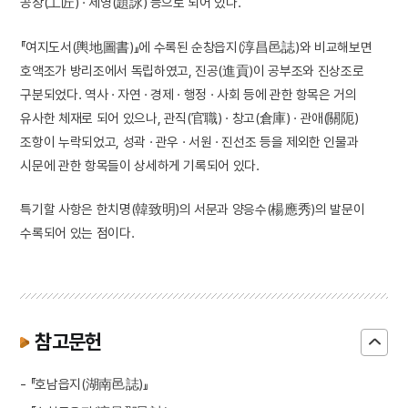
공장(工匠) · 제영(題詠) 등으로 되어 있다.
『여지도서(輿地圖書)』에 수록된 순창읍지(淳昌邑誌)와 비교해보면
호액조가 방리조에서 독립하였고, 진공(進貢)이 공부조와 진상조로
구분되었다. 역사 · 자연 · 경제 · 행정 · 사회 등에 관한 항목은 거의
유사한 체재로 되어 있으나, 관직(官職) · 창고(倉庫) · 관애(關阨)
조항이 누락되었고, 성곽 · 관우 · 서원 · 진선조 등을 제외한 인물과
시문에 관한 항목들이 상세하게 기록되어 있다.
특기할 사항은 한치명(韓致明)의 서문과 양응수(楊應秀)의 발문이
수록되어 있는 점이다.
참고문헌
- 『호남읍지(湖南邑誌)』