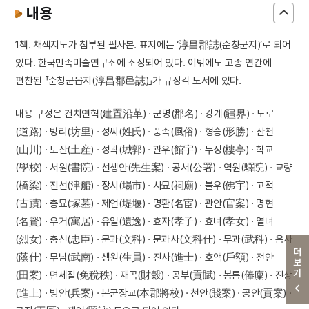
내용
1책. 채색지도가 첨부된 필사본. 표지에는 ‘淳昌郡誌(순창군지)’로 되어
있다. 한국민족미술연구소에 소장되어 있다. 이밖에도 고종 연간에
편찬된 『순창군읍지(淳昌郡邑誌)』가 규장각 도서에 있다.
내용 구성은 건치연혁(建置沿革) · 군명(郡名) · 강계(疆界) · 도로
(道路) · 방리(坊里) · 성씨(姓氏) · 풍속(風俗) · 형승(形勝) · 산천
(山川) · 토산(土産) · 성곽(城郭) · 관우(館宇) · 누정(樓亭) · 학교
(學校) · 서원(書院) · 선생안(先生案) · 공서(公署) · 역원(驛院) · 교량
(橋梁) · 진선(津船) · 장시(場市) · 사묘(祠廟) · 불우(佛宇) · 고적
(古蹟) · 총묘(塚墓) · 제언(堤堰) · 명환(名宦) · 관안(官案) · 명현
(名賢) · 우거(寓居) · 유일(遺逸) · 효자(孝子) · 효녀(孝女) · 열녀
(烈女) · 충신(忠臣) · 문과(文科) · 문과사(文科仕) · 무과(武科) · 음사
더보기
(蔭仕) · 무남(武南) · 생원(生員) · 진사(進士) · 호액(戶額) · 전안
(田案) · 면세질(免稅秩) · 재곡(財穀) · 공부(貢賦) · 봉름(俸廩) · 진상
(進上) · 병안(兵案) · 본군장교(本郡將校) · 천안(賤案) · 공안(貢案) ·