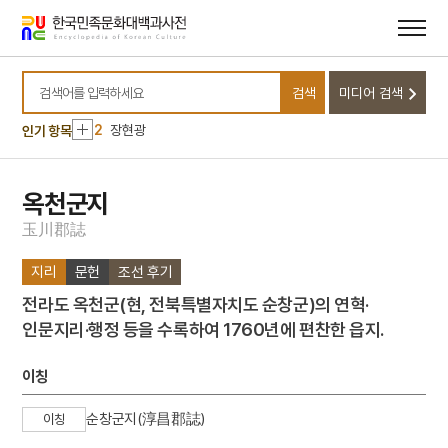
메뉴
본문
바로가기
바로가기
10
노도
검색
미디어 검색
1
금성대군
검색어를 입력하세요
2
장현광
인기 항목
3
북조선임시인민위원회
4
세조
옥천군지
5
고향
玉
川
郡
誌
6
독도의용수비대
지리
문헌
조선 후기
7
말띠
전라도 옥천군(현, 전북특별자치도 순창군)의 연혁·
8
양띠
인문지리·행정 등을 수록하여 1760년에 편찬한 읍지.
9
중서령
10
노도
이칭
1
금성대군
순창군지(淳昌郡誌)
이칭
2
장현광