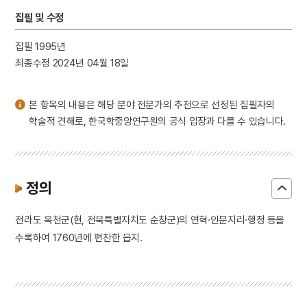
3
북조선임시인민위원회
집필 및 수정
4
세조
집필 1995년
5
고향
최종수정 2024년 04월 18일
6
독도의용수비대
7
말띠
본 항목의 내용은 해당 분야 전문가의 추천으로 선정된 집필자의
8
양띠
학술적 견해로, 한국학중앙연구원의 공식 입장과 다를 수 있습니다.
9
중서령
10
노도
정의
전라도 옥천군(현, 전북특별자치도 순창군)의 연혁·인문지리·행정 등을
수록하여 1760년에 편찬한 읍지.