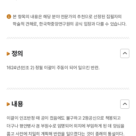
3
김경숙
4
금성대군
본 항목의 내용은 해당 분야 전문가의 추천으로 선정된 집필자의
5
김자점
학술적 견해로, 한국학중앙연구원의 공식 입장과 다를 수 있습니다.
6
사무량심
7
판소리계 소설
8
광복절 노래
정의
9
김지원
1624년(인조 2) 정월 이괄이 주동이 되어 일으킨 반란.
10
김진옥전
내용
이괄이 인조반정 때 공이 컸음에도 불구하고 2등공신으로 책봉되고
더구나 평안병사 겸 부원수로 임명되어 외지에 부임하게 된 데 앙심을
품고 사전에 치밀히 계획해 반란을 일으켰다는 것이 종래의 통설이다.