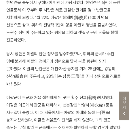
한명련을 중도에서 구해내어 반란에 가담시켰다. 한명련은 작전에 능한
인물로서 이 후부터 두 사람은 서로 긴밀한 관계를 맺고 반란군을
지휘하게 되었다. 1월 22일 이괄은 항왜병(降倭兵) 100여 명을
선봉으로 삼고, 휘하의 전병력 1만여 명을 이끌고 영변을 출발하였다.
도원수 장만이 주둔하고 있는 평양을 피하고 샛길로 곧장 서울을 향해
진군하였다.
당시 장만은 이괄의 반란 정보를 입수하였으나, 휘하의 군사가 수천
명에 불과해 이괄의 정예군과 정면으로 맞서 싸울 형편이 되지
못하였다. 이괄의 반란군은 개천·자산 등지를 거쳐 26일에는 강동의
신창(新倉)에 주둔하고, 28일에는 삼등(三登)을 지나 상원으로 진로를
바꾸었다.
이괄군이 관군과 처음 접전하게 된 곳은 황주 신교(薪橋)에서였다.
더보기
이괄은 이곳에서 관군을 대파하고, 선봉장인 박영서(朴永緖) 등을
사로잡아 죽였다. 이 때 서울에서는 이괄의 아내와 동생 돈(遯)을
능지처참하였다. 이괄은 서울로의 진격을 쉬지 않았다. 그의 행군
속도는 무척 빨라 관군측에서는 소재조차 확인하지 못할 경우가 많았다.