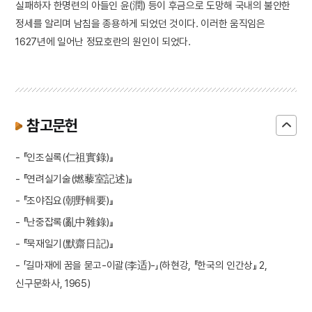
실패하자 한명련의 아들인 윤(潤) 등이 후금으로 도망해 국내의 불안한
정세를 알리며 남침을 종용하게 되었던 것이다. 이러한 움직임은
1627년에 일어난 정묘호란의 원인이 되었다.
참고문헌
- 『인조실록(仁祖實錄)』
- 『연려실기술(燃藜室記述)』
- 『조야집요(朝野輯要)』
- 『난중잡록(亂中雜錄)』
- 『묵재일기(默齋日記)』
- 「길마재에 꿈을 묻고-이괄(李适)-」(하현강, 『한국의 인간상』 2,
신구문화사, 1965)