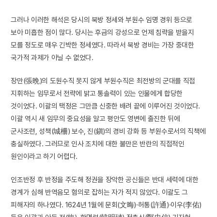
그러나 이러한 해석은 당시의 북방 정세와 부원수 임명 경위 등으로
보아 미흡한 점이 많다. 당시는 후금의 강성으로 언제 침략을 받을지
모를 정도로 매우 긴박한 정세였다. 따라서 북방 경비는 가장 중대한
국가적 과제가 아닐 수 없었다.
장만(張晩)의 도원수직 못지 않게 부원수직은 최전방의 군대를 직접
지휘하는 임무로서 전략에 밝고 통솔력이 있는 인물에게 합당한
것이었다. 이괄의 택정은 그만큼 신중한 배려 끝에 이루어진 것이었다.
이괄 역시 새 임무의 중요성을 알고 평안도 영변에 출진한 뒤에
군사조련, 성책(城柵) 보수, 진(鎭)의 경비 강화 등 부원수로서의 직책에
충실하였다. 그러므로 인사 조치에 대한 불만은 반란의 직접적인
원인이라고 하기 어렵다.
인조반정 후 반정을 주도해 정권을 장악한 공신들은 반대 세력에 대한
경계가 심해 반역음모 혐의로 잡히는 자가 적지 않았다. 이괄도 그
피해자의 하나였다. 1624년 1월에 문회(文晦)·허통(許通)·이우(李佑)