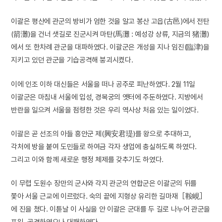
이괄은 평산에 관군의 방비가 엄한 것을 알고 봉산 고읍(古邑)에서 전탄
(箭灘)을 건너 샛길로 진군시켜 마탄(馬灘 : 예성강 상류, 지금의 猪灘)
에서 또 한차례 관군을 대파하였다. 이괄군은 개성을 지나 임진(臨津)을
지키고 있던 관군을 기습공격해 붕괴시켰다.
이에 인조 이하 대신들은 서울을 떠나 공주로 피난하였다. 2월 11일
이괄군은 마침내 서울에 입성, 경복궁의 옛터에 주둔하였다. 지방에서
반란을 일으켜 서울을 점령한 것은 우리 역사상 처음 있는 일이었다.
이괄은 곧 선조의 아들 흥안군 제(興安君瑅)를 왕으로 추대하고,
각처에 방을 붙여 도민들로 하여금 각자 생업에 충실하도록 하였다.
그리고 이와 함께 새로운 행정 체제를 갖추기도 하였다.
이 무렵 도원수 장만의 군사와 각지 관군의 연합군은 이괄군의 뒤를
쫓아 서울 근교에 이르렀다. 숙의 끝에 지형상 유리한 길마재［鞍峴］
에 진을 쳤다. 이튿날 이 사실을 안 이괄은 군대를 두 길로 나누어 관군을
포위, 공격하였으나 대패하였다.