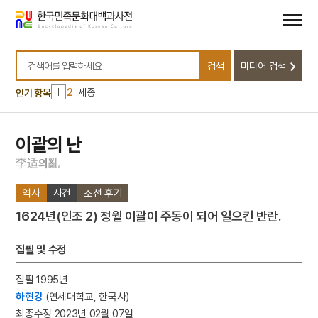
메뉴
본문
바로가기
바로가기
10
김진옥전
검색
미디어 검색
1
소양인
검색어를 입력하세요
2
세종
인기 항목
3
김경숙
4
금성대군
이괄의 난
5
김자점
李
适
亂
의
6
사무량심
역사
사건
조선 후기
7
판소리계 소설
1624년(인조 2) 정월 이괄이 주동이 되어 일으킨 반란.
8
광복절 노래
9
김지원
집필 및 수정
10
김진옥전
집필 1995년
1
소양인
하현강
(연세대학교, 한국사)
2
세종
최종수정 2023년 02월 07일