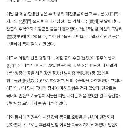
이날 밤 이괄·한명련 등은 수백 명의 패잔병을 이끌고 수구문(水口門 :
지금의 光熙門)으로 빠져나가 삼전도를 거쳐 광주(廣州)로 달아났다.
관군의 추격으로 이괄군은 뿔뿔이 흩어졌다. 2월 15일 밤 이천의 묵방리
(墨坊里)에 이르렀을 때, 부하 장수들의 배반으로 이괄과 한명련 등은
그들에게 목이 잘리고 말았다.
이로써 이괄의 난은 평정되고, 이괄 등의 수급(首級)이 공주의 행재
(行在)에 이른 뒤 인조는 22일 환도하였다. 인조는 환도한 뒤 이괄의
반란 평정에 공을 세운 장만·정충신·남이흥(南以興) 등 32인을
진무공신(振武功臣)으로 포상하고, 난의 수습책을 마련하였다. 그러나
이괄의 난이 당시 국내외 정세에 미친 영향은 적지 않았다. 안으로는
국내의 반란으로 국왕이 서울을 떠난 사태는 처음 있었던 일로 집권층·
일반민중 모두에게 큰 충격을 주었다.
이와 동시에 집권층의 사찰 강화 등으로 오랫동안 민심이 안정되지
못하였다. 밖으로는 후금의 남침 야욕을 자극시키기도 하였다. 반란이