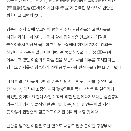
등은 이괄과 아들 전(栴), 한명련(韓明璉)·정충신(鄭忠信)·기자헌
(奇自獻)·현집(玄楫)·이시언(李時言)이 불측한 생각으로 변란을
꾀한다고 고변하였다.
엄중한 조사 끝에 무고임이 밝혀져 조사 담당관들은 고변자들을
사형시키려고 하였다. 그러나 당시 집권층은 인조에게 이괄을
붙잡아와서 진상을 국문하고 부원수직에서 해임시키자는 건의를
하였다. 인조는 이괄에 대한 논의는 묵살하였으나, 군중(軍中)에
머무르고 있던 이괄의 외아들 전을 모반의 사실 여부를 조사한다는
명목으로 서울로 압송하기 위해 금부도사와 선전관을 영변으로 보냈다.
이에 이괄은 아들이 모반죄로 죽게 되면 본인도 온전할 수 없다고
판단하고, 마침내 조정의 사자(使者)들을 목베고 반란을 일으키게
되었던 것이다. 요컨대 사전 계획에 의한 반란이라기보다는 집권층의
의구심에 의한 우발적인 반란이었다. 즉, 난의 원인은 이괄 자신
못지않게 집권층의 잘못으로 야기된 것이라고 할 것이다.
반란을 일으킨 이괄은 모반 혐의로 서울로 압송 중이던 구성부사