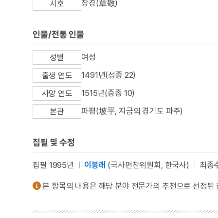
장경(章敬)
시호
인물/전통 인물
여성
성별
1491년(성종 22)
출생 연도
1515년(중종 10)
사망 연도
파평(坡平, 지금의 경기도 파주)
본관
집필 및 수정
집필 1995년
이봉래
(국사편찬위원회, 한국사)
최종수
본 항목의 내용은 해당 분야 전문가의 추천으로 선정된