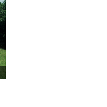
5
금남정맥
6
세종
7
양씨 삼강문
8
어복쟁반
9
천주공경가
10
초조본 아비담팔건도론 권24