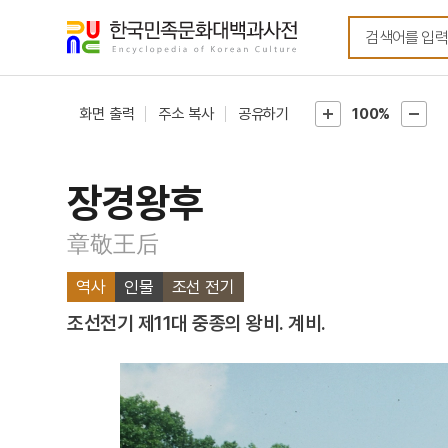
메뉴
본문
바로가기
바로가기
화면 출력
주소 복사
공유하기
100%
장경왕후
章敬王后
역사
인물
조선 전기
조선전기 제11대 중종의 왕비. 계비.