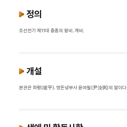
정의
조선전기 제11대 중종의 왕비. 계비.
개설
본관은 파평(坡平). 영돈녕부사 윤여필(尹汝弼)의 딸이다