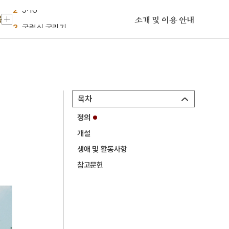
2
5·16
목
3
굴렁쇠 굴리기
소개 및 이용 안내
4
여수·순천 10·19사건
5
금남정맥
6
세종
7
양씨 삼강문
목차
8
어복쟁반
정의
9
천주공경가
개설
10
초조본 아비담팔건도론 권24
생애 및 활동사항
1
금성대군
참고문헌
2
5·16
3
굴렁쇠 굴리기
4
여수·순천 10·19사건