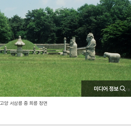
미디어 정보
고양 서삼릉 중 희릉 정면