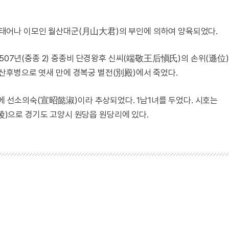
에서 태어나 이모인 월산대군(月山大君)의 부인에 의하여 양육되었다.
1507년(중종 2) 중종비 단경왕후 신씨(端敬王后愼氏)의 손위(遜位
 그 산후병으로 엿새 만에 경복궁 별전(別殿)에서 죽었다.
)에 선소의숙(宣昭懿淑)이라 추상되었다. 1남1녀를 두었다. 시호는
으로 경기도 고양시 원당읍 원당리에 있다.