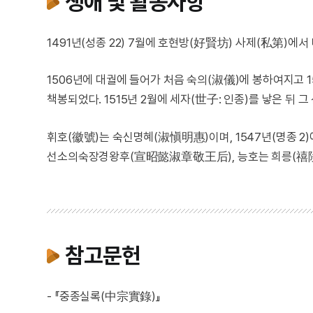
생애 및 활동사항
1491년(성종 22) 7월에 호현방(好賢坊) 사제(私第)
1506년에 대궐에 들어가 처음 숙의(淑儀)에 봉하여지고 
책봉되었다. 1515년 2월에 세자(世子: 인종)를 낳은 뒤
휘호(徽號)는 숙신명혜(淑愼明惠)이며, 1547년(명종 2
선소의숙장경왕후(宣昭懿淑章敬王后), 능호는 희릉(禧陵)
참고문헌
- 『중종실록(中宗實錄)』