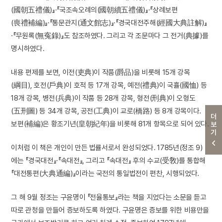
(國朝五禮儀)』·『국조속오례의(國朝續五禮儀)』·『상례보편
(喪禮補編)』·『통문관지(通文館志)』·『경국대전주해(經國大典註解)』
·『무원록(無寃錄)』도 참조하였다. 그리고 각 조문마다 그 전거(典據)를
명시하였다.
내용 편제를 보면, 이전(吏典)이 작품(爵品)을 비롯해 15개 강목
(綱目), 호전(戶典)이 호적 등 17개 강목, 예전(禮典)이 국휼(國恤) 등
18개 강목, 병전(兵典)이 작품 등 28개 강목, 형전(刑典)이 오형도
(五刑圖) 등 34개 강목, 공전(工典)이 교로(橋路) 등 8개 강목이다.
더보기
보편(補編)은 황조기년(皇朝紀年)을 비롯해 81개 항목으로 되어 있다.
이처럼 이 책은 개인이 만든 법률서로서 완성되었다. 1785년(정조 9)
에는 『경국대전』·『속대전』, 그리고 『속대전』 후의 수교(受敎)를 통합해
『대전통편(大典通編)』이라는 국전의 통일법전이 편찬, 시행되었다.
그 해 9월 정조는 구윤명이 『전율통보』라는 책을 지었다는 소문을 듣고
따로 관청을 만들어 증보하도록 하였다. 구윤명은 증보를 위한 비용만을