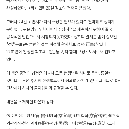
국가에서 보조받기로 하고 여러 차례 수정, 증보하여 1787년에
완성하였다. 그리고 2월 20일 정조의 결재를 받았다.
그러나 24일 비변사가 다시 수정할 필요가 있다고 건의해 확정되지
못하였다. 구윤명도 노령이어서 수정작업을 계속하지 못하여 결국
공식적인 법전으로서 시행되지 못하였다. 정조의 결재를 받아 증보된
『전율통보』는 출판할 것을 예정해 활자체로 정서(正書)하였다.
1761년에 완성된 최초의 『전율통보』와 함께 규장각도서로서 전하고
있다.
이 책은 공적인 법전은 아니나 모든 현행법을 하나로 종합, 통일한
것이므로 조선 후기의 현행법으로서 참고할 가치가 있다. 그러므로 법전
편찬사에 하나의 금자탑이라 규정할 수 있다.
내용을 소개하면 다음과 같다.
① 이전에는 관계(官階)·경관직(京官職)·경관격식(京官格式)·외관직·
외관격식·천거·과계(科階)·서경(署經)·고과(考課)·포폄(褒貶)·노직