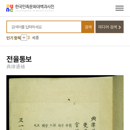
메뉴
본문
바로가기
바로가기
10
관복
1
금성대군
검색
미디어 검색
2
명빈묘
검색어를 입력하세요
3
세종
인기 항목
4
콩쥐팥쥐전
5
설악산 오세암
전율통보
6
일제강점기
典
律
通
補
7
장안사
8
한국전쟁
9
고사인물화
10
관복
1
금성대군
2
명빈묘
3
세종