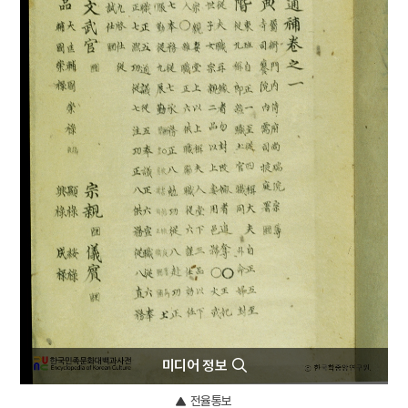
4
콩쥐팥쥐전
5
설악산 오세암
6
일제강점기
7
장안사
8
한국전쟁
9
고사인물화
10
관복
미디어 정보
전율통보