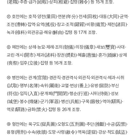
(老職)·추증·급가(給暇)·상피(相避)·잡령(雜令) 등 15개 조항.
② 호전에는 호적·양전(量田)·연분(年分)·전세(田稅)·대동(大同)·균역·
조전(漕轉)·잡역·요역(搖役)·창고·조적(糶糴)·비황(備荒)·제전(諸田)·
녹과(祿科)·외관공급·해유(解由)·잡령 등 17개 조항.
③ 예전에는 상례·능묘·제례·조의(朝儀)·의장(儀章)·새보(璽寶)·사대·
교린·개시(開市)·제과(諸科)·장권(奬勸)·혜휼(惠恤)·혼가(婚嫁)·상제
(喪祭)·입후(立後)·잡령 등 16개 조항.
④ 병전에는 관계(官階)·경관직·경관격식·외관직·외관격식·제과·시취
(試取)·명부(名簿)·속위(屬衛)·교열·번상(番上)·유방(留防)·부신
(符信)·입직(入直)·문개폐(門開閉)·행순(行巡)·시위(侍衛)·성보
(城堡)·봉수(烽燧)·군기(軍器)·병선(兵船)·구목(廄牧)·역마(驛馬)·
역로(驛路)·금화(禁火)·잡령 등 26개 조항.
⑤ 형전에는 옥구도(獄具圖)·오형도(五刑圖)·추단(推斷)·수금(囚禁)·
용형(用刑)·수속(收贖)·도망·사령(赦令)·역옥(逆獄)·강상·적도(賊盜)·