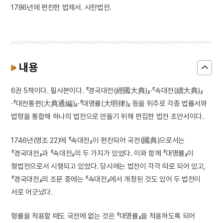
1786년에 편찬한 법제서. 사찬법전.
내용
6권 5책이다. 필사본이다. 『경국대전(經國大典)』·『속대전(續大典)』
·『대전통편(大典通編)』·『대명률(大明律)』 등을 위주로 각종 법률서와
법령을 통합해 하나의 법전으로 만들기 위해 편집한 법전 초안서이다.
1746년(영조 22)에 『속대전』이 편찬되어 국전(國典)으로서는
『경국대전』과 『속대전』의 두 가지가 있었다. 이와 함께 『대명률』이
형법전으로서 시행되고 있었다. 당시에는 법전이 각각 따로 되어 있고,
『경국대전』의 조문 중에는 『속대전』에서 개정된 것도 있어 두 법전이
서로 어긋났다.
형률을 적용할 때도 국전에 없는 것은 『대명률』을 적용하도록 되어