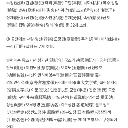
수장(受贓)·간범(姦犯)·매리(罵詈)·고한(辜限)·사화(私和)·복수·검험
(檢驗)·발총(發塚)·실화(失火)·사위(詐僞)·소고(訴告)·청리(聽理)·
징채(徵債)·공천(公賤)·사천(私賤)·분재(分財)·속량(贖良)·금제
(禁制)·잡령·율명(律名)·명례(名例) 등 32개 조항.
⑥ 공전에는 교량·영선(營繕)·도량형(度量衡)·주거(舟車)·재식(栽植)·
공장(工匠)·잡령 등 7개 조항.
별편에는 황조기년·청기년(淸紀年)·국조기년(國朝紀年)·궁원(宮園)·
단묘(壇廟)·제찬도설(祭饌圖說)·오복도(五服圖)·공신명호
(功臣名號)·사신외관하배영수의(使臣外官賀拜迎受儀)·
경외관상접의(京外官相接儀)·사대문자식(事大文字式)·교린문자식
(交隣文字式)·이문(吏文)·민총(民摠)·군총(軍摠)·전총(田摠)·곡총
(穀摠)·구역마총(廐驛馬摠)·각도전선(各道戰船)·양전법(量田法)·
성궐(城闕)·오부방명(五部坊名)·각도성첩(各道城堞)·팔도정도
(八道程途)·중원노정(中原路程)·일본노정(日本路程)·공장명색
(工匠名色)·주법(籌法)·제척도(諸尺圖) 등 29개 조항으로 구성되어
있다.