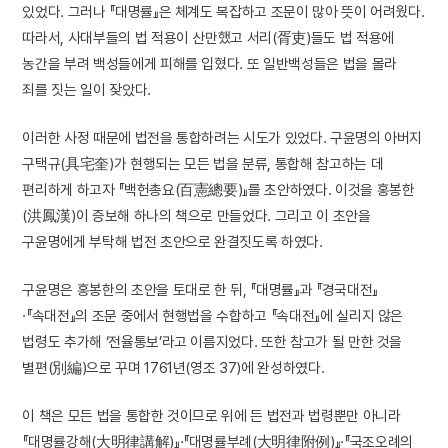
있었다. 그러나 『대명률』은 체계도 복잡하고 조문이 많아 뜻이 어려웠다.
따라서, 사대부들의 법 적용이 산만했고 서리(胥吏)들도 법 적용에
농간을 부려 백성들에게 피해를 입혔다. 또 일반백성들은 법을 몰라
죄를 짓는 일이 잦았다.
이러한 사정 때문에 법전을 통합하려는 시도가 있었다. 구윤명의 아버지
구택규(具宅奎)가 현행되는 모든 법을 분류, 통합해 참고하는 데
편리하게 하고자 『백헌총요(百憲總要)』를 초안하였다. 이것을 홍봉한
(洪鳳漢)이 증보해 하나의 책으로 만들었다. 그리고 이 초안을
구윤명에게 부탁해 법전 초안으로 완결짓도록 하였다.
구윤명은 홍봉한의 초안을 토대로 한 뒤, 『대명률』과 『경국대전』
·『속대전』의 조문 중에서 현행법을 수합하고 『속대전』에 실리지 않은
법령도 추가해 ‘전율통보’라고 이름지었다. 또한 참고가 될 만한 것을
별편(別編)으로 꾸며 1761년(영조 37)에 완성하였다.
이 책은 모든 법을 통합한 것이므로 위에 든 법전과 법령뿐만 아니라
『대명률강해(大明律講解)』·『대명률부례(大明律附例)』·『국조오례의