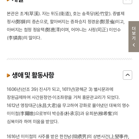
본관은 초계(草溪). 자는 위도(衛道), 호는 송죽당(松竹堂). 증별제
정사(鄭獅)의 증손으로, 할아버지는 증좌승지 정경윤(鄭景倫)이고,
더보기
아버지는 첨정 정응택(鄭應澤)이며, 어머니는 사정(司正) 이인수
(李獜壽)의 딸이다.
생애 및 활동사항
1606년(선조 39) 진사가 되고, 1611년(광해군 3) 별시문과에
장원급제하여 사간원정언·이조좌랑을 거쳐 홍문관교리가 되었다.
1612년 영창대군(永昌大君)을 무고하여 강화로 몰아냈던 대북의 영수
이이첨(李爾瞻)으로부터 박승종(朴承宗)과 유희분(柳希奮)의
심복이라 하여 미움을 받았다.
1616년 이이첨의 사주를 받은 한찬남(韓纘男)의 상변사건(上變事件,