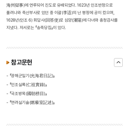
海州獄事)에 연루되어 진도로 유배되었다. 1623년 인조반정으로
풀려나와 죽산부사로 있던 중 이괄(李适)의 난 평정에 공이 컸으며,
1628년(인조 6) 회답사(回答使)로 심양(瀋陽)에 다녀와 충청감사를
지냈다. 저서로는 『송죽당집』이 있다.
참고문헌
- 『광해군일기(光海君日記)』
- 『인조실록(仁祖實錄)』
- 『국조방목(國朝榜目)』
- 『연려실기술(燃藜室記述)』