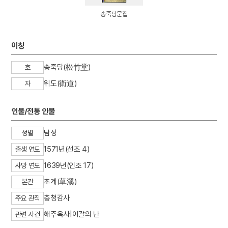
4
운영전
송죽당문집
5
5·16
6
서울 지장암 목조 비로자나불 좌상
이칭
7
십전대보탕
송죽당(松竹堂)
8
춘천시
호
9
측우기
위도(衛道)
자
10
토관직
인물/전통 인물
남성
성별
1571년(선조 4)
출생 연도
1639년(인조 17)
사망 연도
초계(草溪)
본관
충청감사
주요 관직
해주옥사|이괄의 난
관련 사건