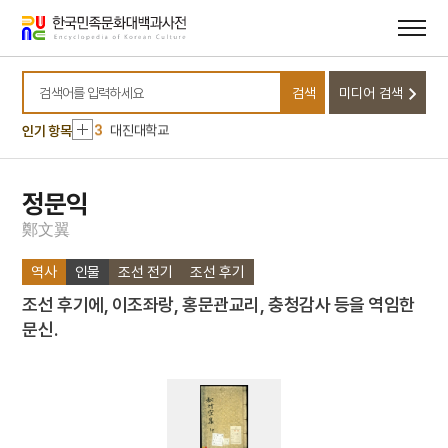
메뉴
본문
바로가기
바로가기
10
토관직
1
금성대군
검색
미디어 검색
2
김필순
검색어를 입력하세요
3
대진대학교
인기 항목
4
운영전
5
5·16
정문익
6
서울 지장암 목조 비로자나불 좌상
鄭
文
翼
7
십전대보탕
역사
인물
조선 전기
조선 후기
8
춘천시
조선 후기에, 이조좌랑, 홍문관교리, 충청감사 등을 역임한
9
측우기
문신.
10
토관직
1
금성대군
2
김필순
3
대진대학교