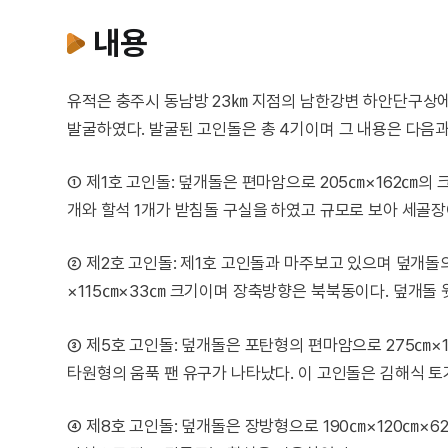
내용
유적은 충주시 동남방 23㎞ 지점의 남한강변 하안단구상
발굴하였다. 발굴된 고인돌은 총 4기이며 그 내용은 다음과
① 제1호 고인돌: 덮개돌은 편마암으로 205㎝×162㎝의
개와 할석 1개가 받침돌 구실을 하였고 규모로 보아 세골장
② 제2호 고인돌: 제1호 고인돌과 마주보고 있으며 덮개돌
×115㎝×33㎝ 크기이며 장축방향은 북북동이다. 덮개돌 
③ 제5호 고인돌: 덮개돌은 포탄형의 편마암으로 275㎝×
타원형의 움푹 팬 유구가 나타났다. 이 고인돌은 김해식 
④ 제8호 고인돌: 덮개돌은 장방형으로 190㎝×120㎝×