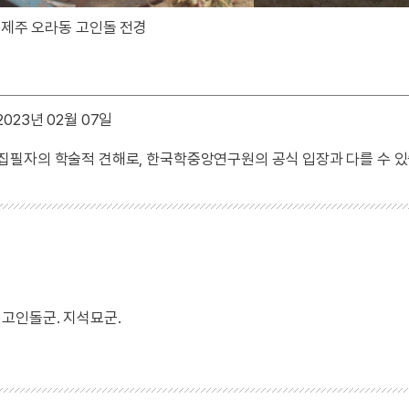
제주 오라동 고인돌 전경
023년 02월 07일
 집필자의 학술적 견해로, 한국학중앙연구원의 공식 입장과 다를 수 있
고인돌군. 지석묘군.