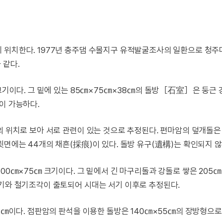
에 위치한다. 1977년 충주댐 수몰지구 유적발굴조사의 일환으로 청
 같다.
 크기이다. 그 밑에 있는 85㎝×75㎝×38㎝의 돌방［石室］은 둥근 
이 가능하다.
의 위치로 보아 서로 관련이 있는 것으로 추정된다. 편마암의 덮개돌은 
윗면에는 44개의 채흔(採痕)이 있다. 돌방 유구(遺構)는 확인되지 않
100㎝×75㎝ 크기이다. 그 밑에서 긴 마구리돌과 강돌로 쌓은 205
토기와 철기조각이 출토되어 시대는 서기 이후로 추정된다.
62㎝이다. 점판암의 판석을 이용한 돌방은 140㎝×55㎝의 장방형으