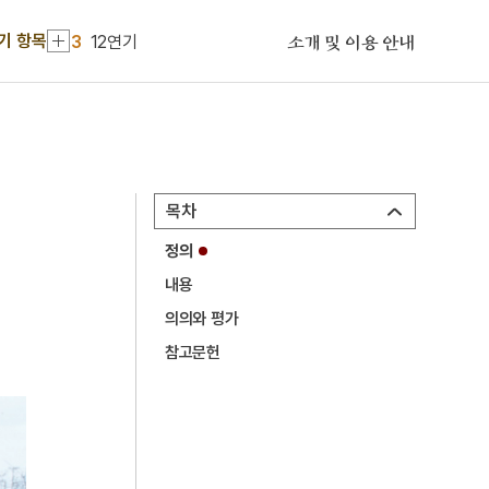
2
점층법
기 항목
3
12연기
소개 및 이용 안내
4
성종
5
어우야담
6
이광륜
7
장자못 설화
목차
8
광복절 노래
정의
9
남한기략
내용
10
대동
의의와 평가
1
계미자
참고문헌
2
점층법
3
12연기
4
성종