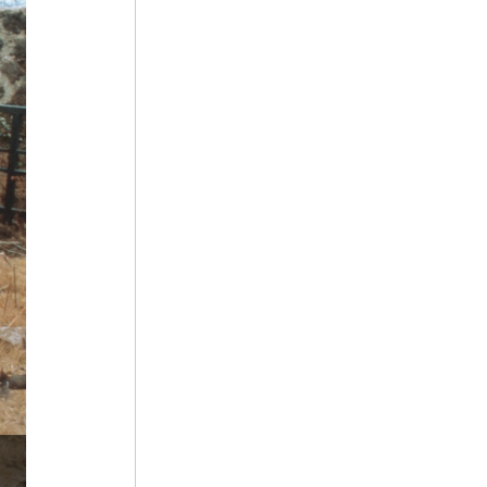
5
어우야담
6
이광륜
7
장자못 설화
8
광복절 노래
9
남한기략
10
대동