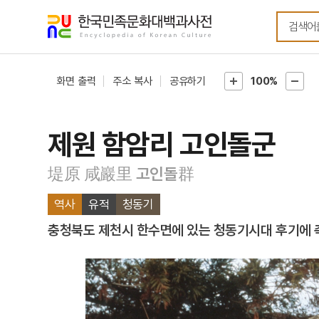
메뉴
본문
바로가기
바로가기
화면 출력
주소 복사
공유하기
100%
제원 함암리 고인돌군
堤原 咸巖里 고인돌群
역사
유적
청동기
충청북도 제천시 한수면에 있는 청동기시대 후기에 