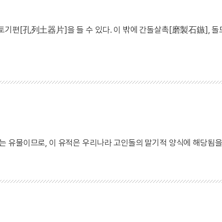
기편[孔列土器片]을 들 수 있다. 이 밖에 간돌살촉[磨製石鏃], 돌
 유물이므로, 이 유적은 우리나라 고인돌의 말기적 양식에 해당됨을 