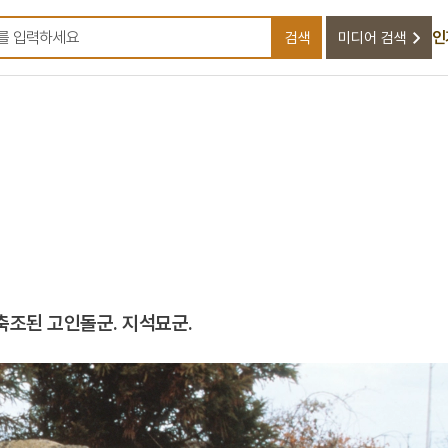
인
검색
미디어 검색
검색어를 입력하세요
축조된 고인돌군. 지석묘군.