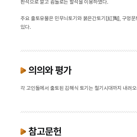
판석으로 깔고 굄돌로는 할석을 이용하였다.
주요 출토유물은 민무늬토기와 붉은간토기[紅陶], 구멍문토
있다.
의의와 평가
각 고인돌에서 출토된 김해식 토기는 철기시대까지 내려오는
참고문헌