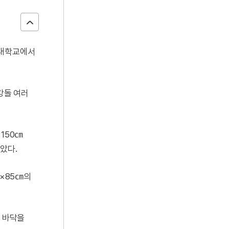
주대학교에서
강돌 여러
150㎝
았다.
㎝×85㎝의
로 바닥을