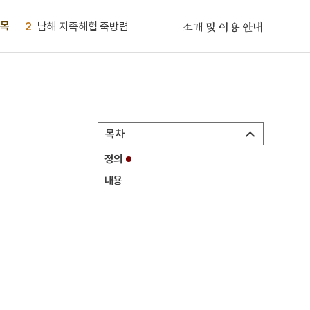
1
금성대군
항목
2
남해 지족해협 죽방렴
소개 및 이용 안내
3
시의전서
4
조선상고사
5
군선도
6
김구
목차
7
류경채
정의
8
민제인
내용
9
병신처분
10
석가모니불상
1
금성대군
2
남해 지족해협 죽방렴
3
시의전서