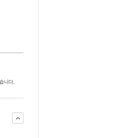
4
조선상고사
5
군선도
6
김구
7
류경채
8
민제인
9
병신처분
10
석가모니불상
습니다.