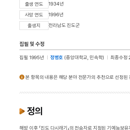
1934년
출생 연도
1996년
사망 연도
전라남도 진도군
출생지
집필 및 수정
집필 1995년
정병호
(중앙대학교, 민속학)
최종수정 2
본 항목의 내용은 해당 분야 전문가의 추천으로 선정된
정의
해방 이후 「진도 다시래기」의 전승자로 지정된 기예능보유