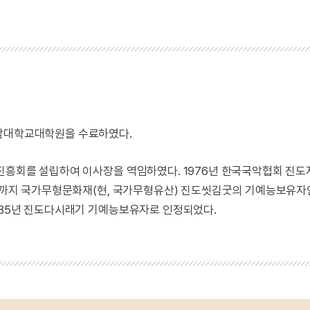
전남대학교대학원을 수료하였다.
이진흥회를 설립하여 이사장을 역임하였다. 1976년 한국국악협회 진도
80년까지 국가무형문화재(현, 국가무형유산) 진도씻김굿의 기예능보유자
1985년 진도다시래기 기예능보유자로 인정되었다.