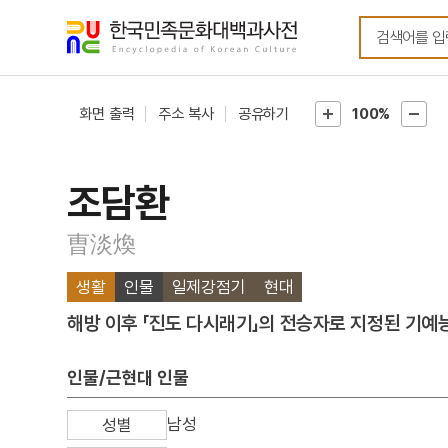
메뉴
본문
바로가기
바로가기
화면 출력
주소 복사
공유하기
100%
조담환
曺淡煥
생활
인물
일제강점기
현대
해방 이후 「진도 다시래기」의 전승자로 지정된 기예
인물/근현대 인물
남성
성별