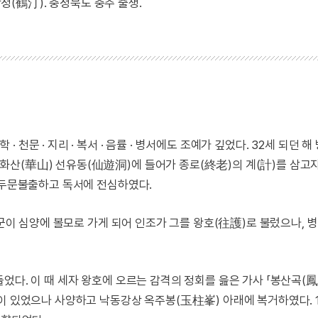
학정(鶴汀). 충청북도 충주 출생.
천문 · 지리 · 복서 · 음률 · 병서에도 조예가 깊었다. 32세 되던 
산(華山) 선유동(仙遊洞)에 들어가 종로(終老)의 계(計)를 삼고자
어 두문불출하고 독서에 전심하였다.
대군이 심양에 볼모로 가게 되어 인조가 그를 왕호(往護)로 불렀으나, 
었다. 이 때 세자 왕호에 오르는 감격의 정회를 읊은 가사 「봉산곡(
이 있었으나 사양하고 낙동강상 옥주봉(玉柱峯) 아래에 복거하였다. 