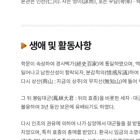
본관은 인천(仁川). 자는 영이(詠而), 호는 우담(雩潭) · 
생애 및 활동사항
학문이 속성하여 경사백가(經史百家)에 통달하였으며, 역학 · 
일어나고 남한산성이 함락되자, 분감척의(憤感斥議)하여 화
다시 상산(商山 : 지금의 상주)의 무지산(無知山)에 들
그 뒤 봉림대군(鳳林大君 : 뒤의 효종)을 비롯한 세자 · 
불응하여 3년 동안 보은에 유배되기도 하였다.
다시 인조의 권유에 의하여 나가 심양에서 대군들을 잘 받들
지었으며, 특히 효종의 총애를 받았다. 환국시 임금의 소명