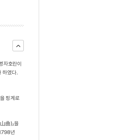
해 병자호란이
 하였다.
병을 핑계로
鳳山曲)」을
1798년