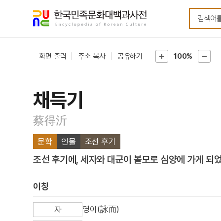
메뉴
본문
바로가기
바로가기
화면 출력
주소 복사
공유하기
100%
채득기
蔡得沂
문학
인물
조선 후기
조선 후기에, 세자와 대군이 볼모로 심양에 가게 되었
이칭
영이(詠而)
자