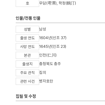
우담(雩潭), 학정(鶴汀)
호
인물/전통 인물
남성
성별
1604년(선조 37)
출생 연도
1645년(인조 23)
사망 연도
인천(仁川)
본관
충청북도 충주
출생지
집의
주요 관직
병자호란
관련 사건
집필 및 수정