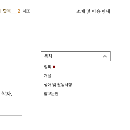
1
금성대군
기 항목
2
세조
소개 및 이용 안내
3
세종
4
곽선
5
매화외사
6
노국대장공주
목차
7
안노생
정의
8
전봉준
개설
9
겸재집
생애 및 활동사항
10
구운몽
 학자.
참고문헌
1
금성대군
2
세조
3
세종