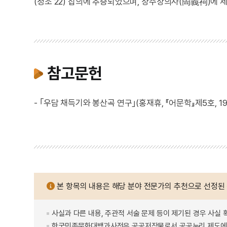
(정조 22) 집의에 추증되었으며, 상주상의사(尙義祠)에 
참고문헌
- ｢우담 채득기와 봉산곡 연구｣(홍재휴, 『어문학』제5호, 19
본 항목의 내용은 해당 분야 전문가의 추천으로 선정된
사실과 다른 내용, 주관적 서술 문제 등이 제기된 경우 사실 
한국민족문화대백과사전은 공공저작물로서 공공누리 제도에 