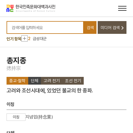
메뉴
본문
바로가기
바로가기
10
소음인
검색
미디어 검색
1
손곡산인전
검색어를 입력하세요
2
금성대군
인기 항목
3
금동 보살 입상
4
세조
총지종
5
고조선
摠
持
宗
6
광복절 노래
종교·철학
단체
고려 전기
조선 전기
7
금동 미륵보살 반가 사유상
고려와 조선시대에, 있었던 불교의 한 종파.
8
대한천리교
9
병영초등학교
이칭
10
소음인
지념업(持念業)
이칭
1
손곡산인전
2
금성대군