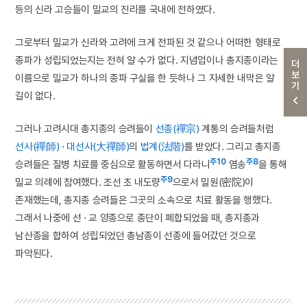
등의 신라 고승들이 밀교의 진리를 국내에 전하였다.
그로부터 밀교가 신라와 고려에 크게 전파된 것 같으나 어떠한 형태로
종파가 성립되었는지는 전혀 알 수가 없다. 지념업이나 총지종이라는
더보기
이름으로 밀교가 하나의 종파 구실을 한 듯하나 그 자세한 내막은 알
길이 없다.
그러나 고려시대 총지종의 승려들이
선종(禪宗)
계통의 승려들처럼
선사(禪師)
·
대선사(大禪師)
의
법계(法階)
를 받았다. 그리고 총지종
주10
주8
승려들은 질병 치료를 중심으로 활동하면서 다라니
염송
을 통해
주9
밀교 의례에 참여했다. 조선 초 내도량
으로서 밀원(密院)이
존재했는데, 총지종 승려들은 그곳의 소속으로 치료 활동을 행했다.
그래서 나중에 선 · 교 양종으로 종단이 폐합되었을 때, 총지종과
남산종을 합하여 성립되었던 총남종이 선종에 들어갔던 것으로
파악된다.