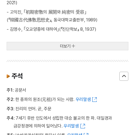
2021)
- 고익진, ｢初期密敎의 展開와 純密의 受容｣
(『韓國古代佛敎思想史』, 동국대학교출판부, 1989)
- 김영수, ｢오교양종에 대하여｣(『진단학보』 8, 1937)
더보기
주석
주1
: 공문서
주2
: 한 종파의 원조(元祖)가 되는 사람.
우리말샘
주3
: 진리의 언어. 곧, 주문
주4
: 7세기 후반 인도에서 성립한 대승 불교의 한 파. 대일경과
금강정경에 의하여 일어났다.
우리말샘