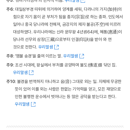
주5
: ‘슈바카라심하’의 한자식 이름.
우리말샘
주6
: 대일삼부경 따위에 의거하여 양계를 세워, 다라니의 가지(加持)의
힘으로 자기 몸이 곧 부처가 됨을 종지(宗旨)로 하는 종파. 인도에서
일어나 중국 당나라에 전해져, 금강지의 제자 불공(不空)에 이르러
대성하였다. 우리나라에는 신라 문무왕 4년(664)에, 혜통(惠通)이
당나라 선무외 삼장(三藏)으로부터 인결(印訣)을 받아 와 연
것으로 전한다.
우리말샘
주8
: ‘염불 송경’을 줄여 이르는 말.
우리말샘
주9
: 조선 시대에, 왕실에서 부처를 공양하며 불도(佛道)를 닦던 집.
우리말샘
주10
: 불경을 번역하지 아니하고 음(音) 그대로 외는 일. 자체에 무궁한
뜻이 있어 이를 외는 사람은 한없는 기억력을 얻고, 모든 재앙으로
인한 불행한 운수에서 벗어나는 등 많은 공덕을 받는다고 한다.
우리말샘