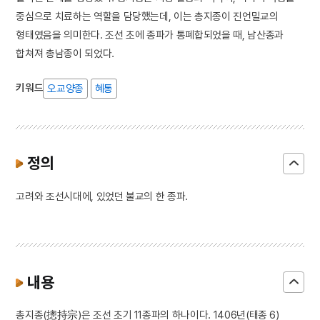
중심으로 치료하는 역할을 담당했는데, 이는 총지종이 진언밀교의
형태였음을 의미한다. 조선 초에 종파가 통폐합되었을 때, 남산종과
합쳐져 총남종이 되었다.
키워드
오교양종
혜통
정의
고려와 조선시대에, 있었던 불교의 한 종파.
내용
총지종(摠持宗)은 조선 초기 11종파의 하나이다. 1406년(태종 6)