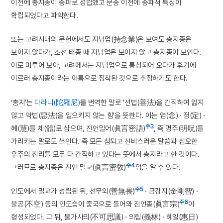
이전에 총지종이 종파로 성립했고 문종 이전에 종파적 특징이
확립되었다고 파악한다.
또는 고려시대의 문헌에서도 지념업(持念業)은 보여도 총지종은
보이지 않다가, 조선 태종 때 지념업은 보이지 않고 총지종이 보인다.
이로 미루어 보아, 고려에서는 지념업으로 통칭되어 오다가 후기에
이르러 총지종이라는 이름으로 정착된 것으로 추정하기도 한다.
‘총지’는
다라니(陀羅尼)
를 번역한 말로 '선법(善法)을 간직하여 잃지
않고 악법(惡法)을 일으키지 않는 힘'을 뜻한다. 이는 염(念) · 정(定) ·
주3
혜(慧)를 체(體)로 삼으며, 진언밀어(眞言密語)
, 즉 명주(明呪)를
가리키는 말로도 쓰인다. 즉 모든 참되고 신비스러운 말씀과 심오한
우주의 진리를 모두 다 간직하고 있다는 뜻에서 총지라고 한 것이다.
주4
그러므로 총지종은 진언 밀교(眞言密敎)
임을 알 수 있다.
주5
인도에서 밀교가 성립된 뒤, 선무외(善無畏)
· 금강지(金剛智) ·
주6
불공(不空) 등의 인도승이 중국으로 들어와 진언종(眞言宗)
이
형성되었다. 그 뒤, 불가사의(不可思議) · 의림(義林) · 혜일(惠日)