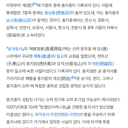
주1
의정부의 계(啓)
에 11종파 중에 총지종이 기록되어 있다. 이듬해
통페합된 7종파 중에는
총남종(摠南宗)
이 들어 있는데, 이는 총지종과
남산종(南山宗)
이 합쳐진 것이다. 총지종에서는 천신사, 창화사,
삼화사, 만연사, 보광사, 서봉사, 현고사, 천왕사 등 8개 사찰이 자복사
(資福寺)로 소속되었다.
『삼국유사』
의 ‘혜통항룡(惠通降龍)’에는 신라 문무왕 때 당(唐)
나라에서 귀국한
혜통(惠通)
이
밀교
의 교풍을 떨쳤으며, 천마산
(天摩山)의 총지암(摠持庵)과 모악산(毋岳山)의
주석원(呪錫院)
등이 밀교에 속한 사찰이었다고 기록되어 있다. 총지암은 곧 총지사를
주2
가리키므로 혜통을 총지종의 개조(開祖)
로 보기도 한다. 그러나
총지종이 신라 때 독립된 종파로 성립된 흔적은 보이지 않는다.
총지종이 성립된 시기는 고려 전기와 고려 후기일 가능성이 제시되었다.
1007년(목종 10)에 『보협인다라니경』을 간행한 총지사가 탑신앙을
이끌었던 점이나,
대각국사 의천(1055~1101)
이 병을 치유하기 위해
총지사에 갔다가 거기에서 입적한 사실이 있다. 이에 의거해 목종