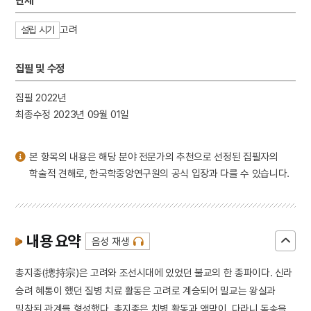
단체
3
금동 보살 입상
4
세조
고려
설립 시기
5
고조선
집필 및 수정
6
광복절 노래
7
금동 미륵보살 반가 사유상
집필 2022년
8
대한천리교
최종수정 2023년 09월 01일
9
병영초등학교
10
소음인
본 항목의 내용은 해당 분야 전문가의 추천으로 선정된 집필자의
학술적 견해로, 한국학중앙연구원의 공식 입장과 다를 수 있습니다.
내용 요약
음성 재생
총지종(摠持宗)은 고려와 조선시대에 있었던 불교의 한 종파이다. 신라
승려 혜통이 했던 질병 치료 활동은 고려로 계승되어 밀교는 왕실과
밀착된 관계를 형성했다. 총지종은 치병 활동과 액막이, 다라니 독송을