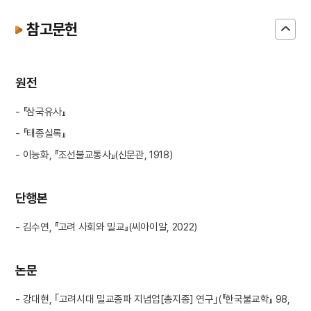
참고문헌
원전
- 『삼국유사』
- 『태종실록』
- 이능화, 『조선불교통사』(신문관, 1918)
단행본
- 김수연, 『고려 사회와 밀교』(씨아이알, 2022)
논문
- 강대현, ｢고려시대 밀교종파 지념업[총지종] 연구｣(『한국불교학』 98,