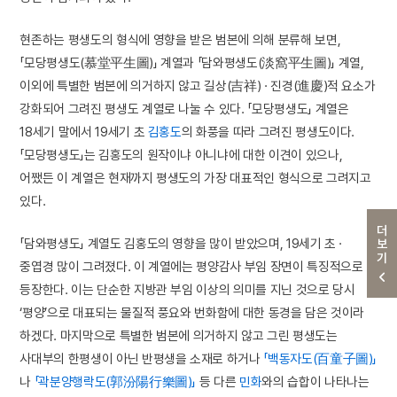
현존하는 평생도의 형식에 영향을 받은 범본에 의해 분류해 보면,
「모당평생도(慕堂平生圖)」 계열과 「담와평생도(淡窩平生圖)」 계열,
이외에 특별한 범본에 의거하지 않고 길상(吉祥) · 진경(進慶)적 요소가
강화되어 그려진 평생도 계열로 나눌 수 있다. 「모당평생도」 계열은
18세기 말에서 19세기 초
김홍도
의 화풍을 따라 그려진 평생도이다.
「모당평생도」는 김홍도의 원작이냐 아니냐에 대한 이견이 있으나,
어쨌든 이 계열은 현재까지 평생도의 가장 대표적인 형식으로 그려지고
있다.
더보기
「담와평생도」 계열도 김홍도의 영향을 많이 받았으며, 19세기 초 ·
중엽경 많이 그려졌다. 이 계열에는 평양감사 부임 장면이 특징적으로
등장한다. 이는 단순한 지방관 부임 이상의 의미를 지닌 것으로 당시
‘평양’으로 대표되는 물질적 풍요와 번화함에 대한 동경을 담은 것이라
하겠다. 마지막으로 특별한 범본에 의거하지 않고 그린 평생도는
사대부의 한평생이 아닌 반평생을 소재로 하거나
「백동자도(百童子圖)」
나
「곽분양행락도(郭汾陽行樂圖)」
등 다른
민화
와의 습합이 나타나는