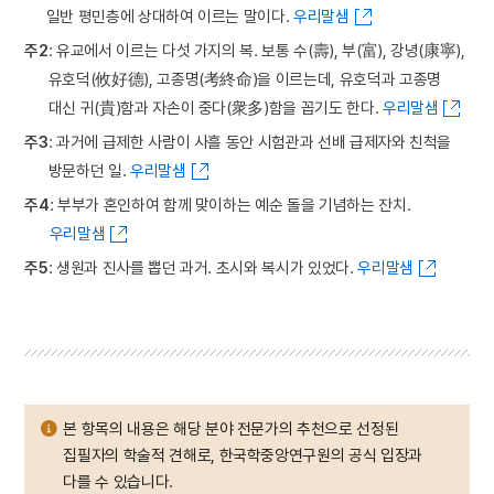
일반 평민층에 상대하여 이르는 말이다.
우리말샘
주2
: 유교에서 이르는 다섯 가지의 복. 보통 수(壽), 부(富), 강녕(康寧),
유호덕(攸好德), 고종명(考終命)을 이르는데, 유호덕과 고종명
대신 귀(貴)함과 자손이 중다(衆多)함을 꼽기도 한다.
우리말샘
주3
: 과거에 급제한 사람이 사흘 동안 시험관과 선배 급제자와 친척을
방문하던 일.
우리말샘
주4
: 부부가 혼인하여 함께 맞이하는 예순 돌을 기념하는 잔치.
우리말샘
주5
: 생원과 진사를 뽑던 과거. 초시와 복시가 있었다.
우리말샘
본 항목의 내용은 해당 분야 전문가의 추천으로 선정된
집필자의 학술적 견해로, 한국학중앙연구원의 공식 입장과
다를 수 있습니다.