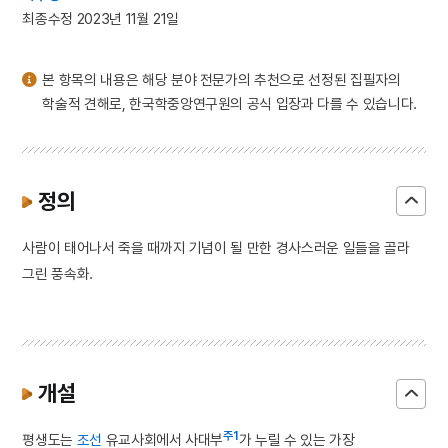
3
쾌자
최종수정 2023년 11월 21일
4
포
5
폐슬
본 항목의 내용은 해당 분야 전문가의 추천으로 선정된 집필자의
6
바리공주
학술적 견해로, 한국학중앙연구원의 공식 입장과 다를 수 있습니다.
7
제사상차림
8
침낭
9
매화외사
정의
10
목호의 난
사람이 태어나서 죽을 때까지 기념이 될 만한 경사스러운 일들을 골라
그린 풍속화.
개설
주1
평생도는
조선
유교사회에서 사대부
가 누릴 수 있는 가장