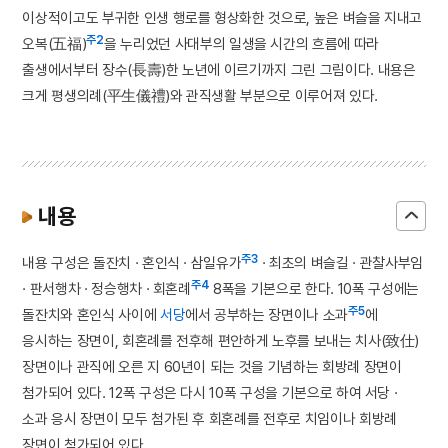
이상적이고도 부귀한 인생 행로를 형상화한 것으로, 높은 벼슬을 지내고
주2
오복(五福)
을 누리었던 사대부의 일생을 시간의 흐름에 따라
출생에서부터 장수(長壽)한 노년에 이르기까지 그린 그림이다. 내용은
크게 평생의례(平生儀禮)와 관직생활 부분으로 이루어져 있다.
내용
주3
내용 구성은 돌잔치 · 혼인식 · 삼일유가
· 최초의 벼슬길 · 관찰사부임
주4
· 판서행차 · 정승행차 · 회혼례
8폭을 기본으로 한다. 10폭 구성에는
주5
돌잔치와 혼인식 사이에
서당
에서 공부하는 장면이나 소과
에
응시하는 장면이, 회혼례를 전후해 편안하게 노후를 보내는 치사(致仕)
장면이나 관직에 오른 지 60년이 되는 것을 기념하는 회방례 장면이
첨가되어 있다. 12폭 구성은 다시 10폭 구성을 기본으로 하여 서당 ·
소과 응시 장면이 모두 첨가된 후 회혼례를 전후로 치임이나 회방례
장면이 첨가되어 있다.