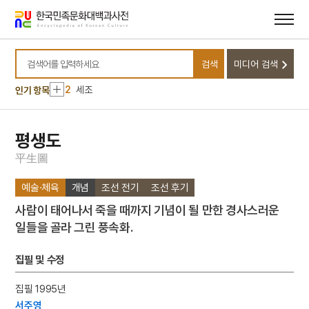
메뉴
본문
바로가기
바로가기
10
목호의 난
검색
미디어 검색
1
금성대군
검색어를 입력하세요
2
세조
인기 항목
3
쾌자
4
포
평생도
5
폐슬
平
生
圖
6
바리공주
예술·체육
개념
조선 전기
조선 후기
7
제사상차림
사람이 태어나서 죽을 때까지 기념이 될 만한 경사스러운
8
침낭
일들을 골라 그린 풍속화.
9
매화외사
10
목호의 난
집필 및 수정
1
금성대군
집필 1995년
2
세조
서주영