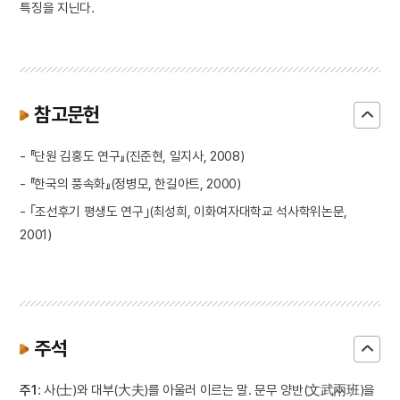
특징을 지닌다.
참고문헌
- 『단원 김홍도 연구』(진준현, 일지사, 2008)
- 『한국의 풍속화』(정병모, 한길아트, 2000)
- ｢조선후기 평생도 연구｣(최성희, 이화여자대학교 석사학위논문,
2001)
주석
주1
: 사(士)와 대부(大夫)를 아울러 이르는 말. 문무 양반(文武兩班)을