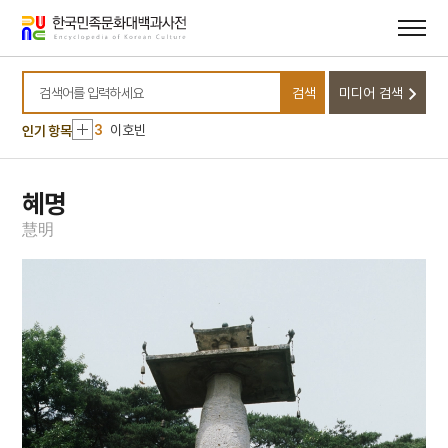
메뉴
본문
바로가기
바로가기
10
삼백초
1
평정건
검색
미디어 검색
2
사단칠정
검색어를 입력하세요
3
이호빈
인기 항목
4
처서
5
대아찬
혜명
6
맨드라미
慧
明
7
박창로
8
반송
9
비유왕
10
삼백초
1
평정건
2
사단칠정
3
이호빈