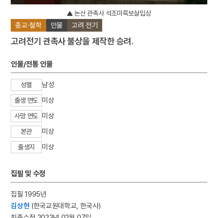
논산 관촉사 석조미륵보살입상
종교·철학
인물
고려 전기
고려전기 관촉사 불상을 제작한 승려.
인물/전통 인물
남성
성별
미상
출생 연도
미상
사망 연도
미상
본관
미상
출생지
집필 및 수정
집필 1995년
김상현
(한국교원대학교, 한국사)
최종수정 2023년 02월 07일