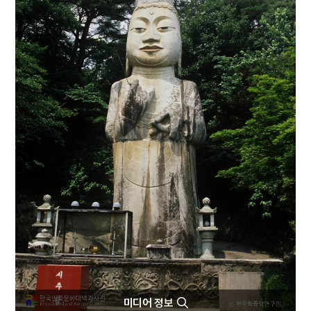
4
처서
5
대아찬
6
맨드라미
7
박창로
8
반송
9
비유왕
10
삼백초
미디어 정보