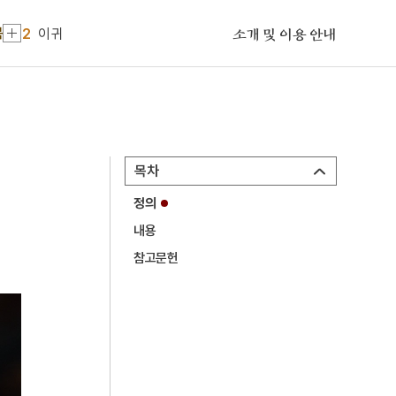
2
이귀
목
소개 및 이용 안내
3
세조
4
어복쟁반
5
민간신앙
6
이태준
7
조선
목차
8
강주룡
정의
9
김순부전
내용
10
대전사 보광전 석조 여래삼존상
참고문헌
1
금성대군
2
이귀
3
세조
4
어복쟁반