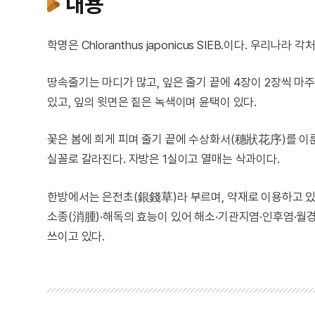
내용
학명은 Chloranthus japonicus SIEB.이다. 우리
땅속줄기는 마디가 많고, 잎은 줄기 끝에 4장이 2장씩 마
있고, 잎의 윗면은 짙은 녹색이며 윤택이 있다.
꽃은 봄에 희게 피며 줄기 끝에 수상화서(穗狀花序)를 이룬
실꼴로 갈라진다. 자방은 1실이고 열매는 삭과이다.
한방에서는 은전초(銀錢草)라 부르며, 약재로 이용하고 있다
소종(消腫)·해독의 효능이 있어 해소·기관지염·인후염·월
쓰이고 있다.