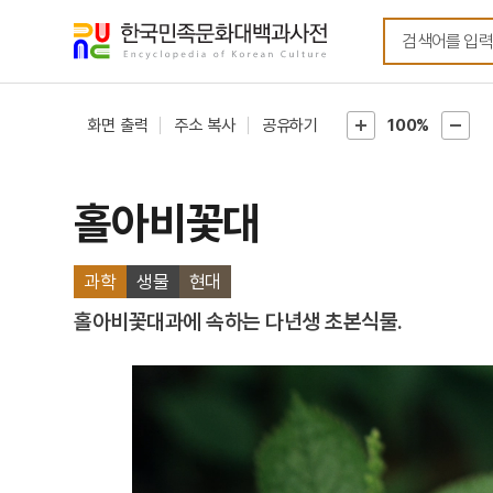
메뉴
본문
바로가기
바로가기
화면 출력
주소 복사
공유하기
100%
홀아비꽃대
과학
생물
현대
홀아비꽃대과에 속하는 다년생 초본식물.