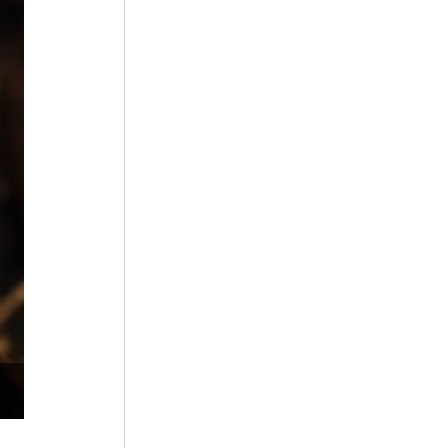
5
민간신앙
6
이태준
7
조선
8
강주룡
9
김순부전
10
대전사 보광전 석조 여래삼존상