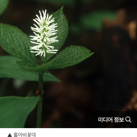
미디어 정보
홀아비꽃대