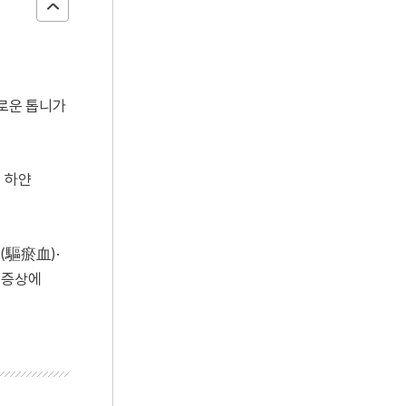
카로운 톱니가
 하얀
(驅瘀血)·
 증상에