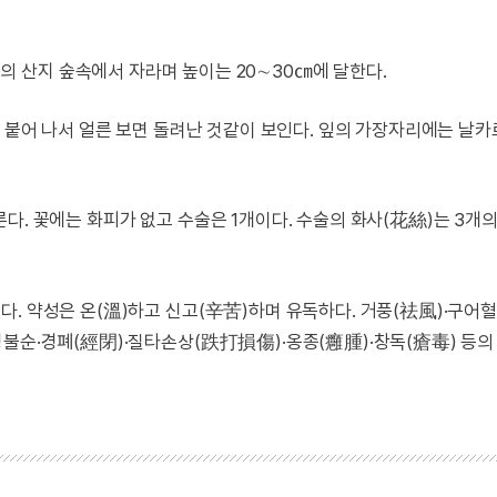
나라 각처의 산지 숲속에서 자라며 높이는 20∼30㎝에 달한다.
주 붙어 나서 얼른 보면 돌려난 것같이 보인다. 잎의 가장자리에는 날
다. 꽃에는 화피가 없고 수술은 1개이다. 수술의 화사(花絲)는 3개의
. 약성은 온(溫)하고 신고(辛苦)하며 유독하다. 거풍(祛風)·구어혈
경불순·경폐(經閉)·질타손상(跌打損傷)·옹종(癰腫)·창독(瘡毒) 등의