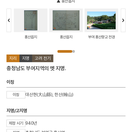
홍산읍지
관아 객사
홍산읍지
홍산읍지
부여 홍산향교 전경
부여 홍
지리
지명
고려 전기
충청남도 부여지역의 옛 지명.
이칭
대산현(大山縣), 한산(翰山)
이칭
지명/고지명
940년
제정 시기