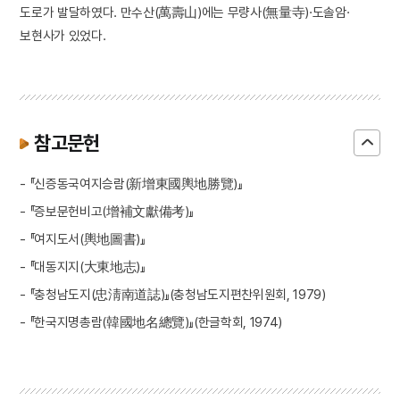
도로가 발달하였다. 만수산(萬壽山)에는 무량사(無量寺)·도솔암·
보현사가 있었다.
참고문헌
- 『신증동국여지승람(新增東國輿地勝覽)』
- 『증보문헌비고(增補文獻備考)』
- 『여지도서(輿地圖書)』
- 『대동지지(大東地志)』
- 『충청남도지(忠淸南道誌)』(충청남도지편찬위원회, 1979)
- 『한국지명총람(韓國地名總覽)』(한글학회, 1974)