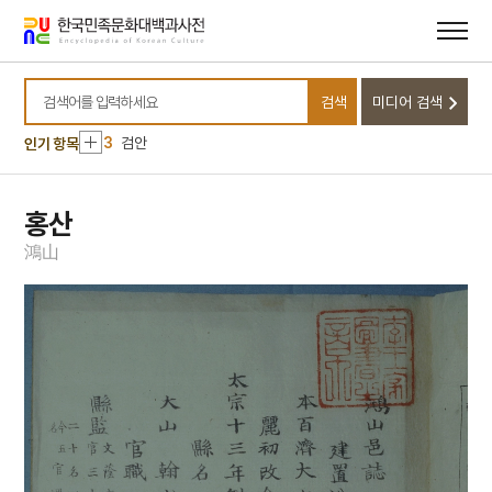
메뉴
본문
바로가기
바로가기
10
백련전
1
금성대군
검색
미디어 검색
2
나화랑
검색어를 입력하세요
3
검안
인기 항목
4
세조
5
소양인
홍산
6
공민왕
鴻
山
7
김진우
8
만파식적 설화
9
박인로
10
백련전
1
금성대군
2
나화랑
3
검안