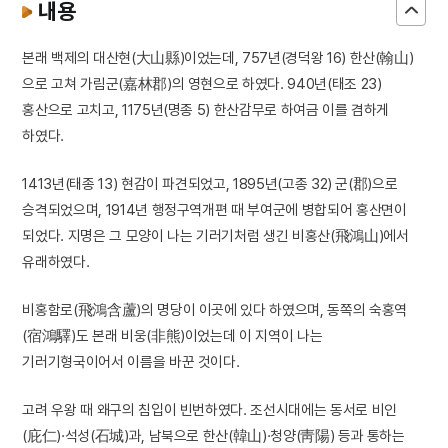
내용
본래 백제의 대산현(大山縣)이었는데, 757년(경덕왕 16) 한산(翰山)
으로 고쳐 가림군(嘉林郡)의 영현으로 하였다. 940년(태조 23)
홍산으로 고치고, 1175년(명종 5) 한산감무로 하여금 이를 겸하게
하였다.
1413년(태종 13) 현감이 파견되었고, 1895년(고종 32) 군(郡)으로
승격되었으며, 1914년 행정구역개편 때 부여군에 병합되어 홍산면이
되었다. 지명은 그 모양이 나는 기러기처럼 생긴 비홍산(飛鴻山)에서
유래하였다.
비홍함로(飛鴻含蘆)의 명당이 이곳에 있다 하였으며, 동쪽의 숙홍역
(宿鴻驛)도 본래 비웅(非熊)이었는데 이 지역이 나는
기러기형국이어서 이름을 바꾼 것이다.
고려 우왕 때 왜구의 침입이 빈번하였다. 조선시대에는 동서로 비인
(庇仁)·석성(石城)과, 남북으로 한산(韓山)·청양(靑陽) 등과 통하는