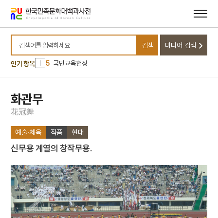
1
병자일기
메뉴
본문
바로가기
바로가기
2
가미소요산
3
고향
검색
미디어 검색
4
과부
검색어를 입력하세요
5
국민교육헌장
인기 항목
6
권근
7
근정훈장
화관무
8
김화경
花
冠
舞
9
동명성왕
예술·체육
작품
현대
10
비담의 난
신무용 계열의 창작무용.
1
병자일기
2
가미소요산
3
고향
4
과부
5
국민교육헌장