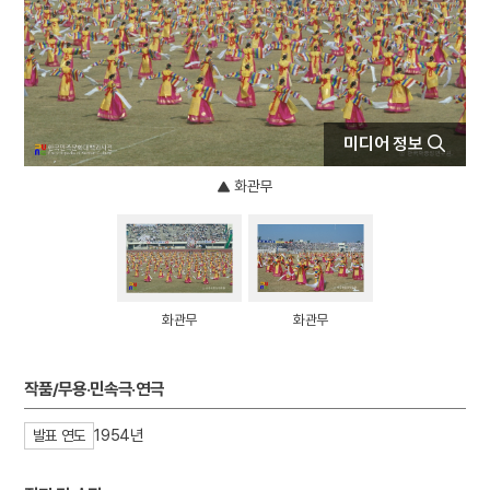
6
권근
7
근정훈장
8
김화경
9
동명성왕
미디어 정보
10
비담의 난
화관무
화관무
화관무
작품/무용·민속극·연극
1954년
발표 연도