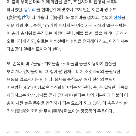
이 춤의 무복은 머리 위에 화관을 얹고, 조선시대의 전형적 무복의
하나였던 ‘
몽두리
’를 현대감각에 맞추어 고쳐 만든 이른바 광수포
주1
(廣袖袍)
에다 가슴띠［胸帶］와 통치마를 걸치고, 손목에
한삼
을
끼운 차림이다. 특히, 1m 가량 처지게 된 여섯 가지 색상의 넓은 소매는
이 춤의 춤사위를 특징짓는 바탕이 된다. 예를 들면, 팔을 펴거나 굽혀서
오르내리게 하되, 위로는 어깨선에서 수평을 유지해야 하고, 아래에서는
다소곳이 앞에서 모아져야 한다.
또, 손목의 바로돌림 · 꺾어돌림 · 젖혀돌림 등을 이용하여 한삼을
뿌리거나 감아들이되, 그 힘이 팔 전체로 미쳐 소맷자락의 불필요한
요동을 일으켜서는 안 된다. 몸체를 중심으로 해서 한삼의 뿌림이
비껴방향(45°) 이상으로 수직화되어서는 안 된다. 즉, 꼭 필요한 대목을
제외하고는 항상 상체를 곧게 유지해야 한다는 체의 기본형과 더불어 이
춤이 차원 높은 품위를 간직하게 되는 요소가 되고 있다. 이 춤은 찬연한
귀태(貴態)와 화려한 무세(舞勢)를 보이는 궁중풍의 무용이다.