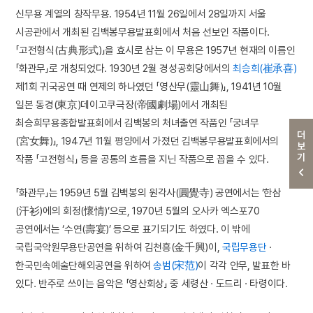
신무용 계열의 창작무용. 1954년 11월 26일에서 28일까지 서울
시공관에서 개최된 김백봉무용발표회에서 처음 선보인 작품이다.
「고전형식(古典形式)」을 효시로 삼는 이 무용은 1957년 현재의 이름인
「화관무」로 개칭되었다. 1930년 2월 경성공회당에서의
최승희(崔承喜)
제1회 귀국공연 때 연제의 하나였던 「영산무(靈山舞)」, 1941년 10월
일본 동경(東京)데이고쿠극장(帝國劇場)에서 개최된
최승희무용종합발표회에서 김백봉의 처녀출연 작품인 「궁녀무
더보기
(宮女舞)」, 1947년 11월 평양에서 가졌던 김백봉무용발표회에서의
작품 「고전형식」 등을 공통의 흐름을 지닌 작품으로 꼽을 수 있다.
「화관무」는 1959년 5월 김백봉의 원각사(圓覺寺) 공연에서는 ‘한삼
(汗衫)에의 회정(懷情)’으로, 1970년 5월의 오사카 엑스포70
공연에서는 ‘수연(壽宴)’ 등으로 표기되기도 하였다. 이 밖에
국립국악원무용단공연을 위하여 김천흥(金千興)이,
국립무용단
·
한국민속예술단해외공연을 위하여
송범(宋范)
이 각각 안무, 발표한 바
있다. 반주로 쓰이는 음악은 「영산회상」 중 세령산 · 도드리 · 타령이다.