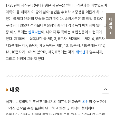
1725년에 제작된 십육나한탱은 깨달음을 얻어 아라한과를 이루었으며
미륵이 올 때까지 이 땅에 남아 불법을 수호하고 중생을 이롭게 하고
있는 불제자 16인의 모습을 그린 것이다. 송광사본은 총 여덟 폭으로
더보기
구성되어 있으며 석가모니후불탱의 좌우에 각 4폭씩 배치되어 있다. 그
중 여섯 폭에는
십육나한
이, 나머지 두 폭에는 호법신중이 표현되어
있다. 제1폭에는 십육나한 중 제1, 3, 5존자, 제2폭에는 제2, 4, 6존자,
제3폭에는 제7, 9존자, 제5 폭에는 제11, 13, 15존자, 제6폭에는 제12,
14, 16존자가 그려져 있으며, 제7, 8폭에는 각기
제석천
과 명부사자,
그리고 신장이 그려져 있다.
내용
석가모니후불탱은 조선조 18세기의 대표적인 화승인
의겸
의 주도하에
그려진 것으로 존상 표현이 단아하고 필선 및 채색이 섬세하며
유려하다. 여래는 원형의 두광과 신광을 모두 갖추고 당당한 모습으로