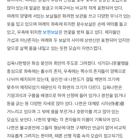
앉아 있는데 얼굴은 둥글고 이목구비는 비교적 작게 표현되어 있다.
여래의 양옆에 서있는 보살들은 화려한 보관을 쓰고 다양한 무늬가 있는
옷을 입고 있으며 여래의 좌측에 위치한 문수보살은 손에 여의를 들고
있고, 우측에 위치한
보현보살
은 연꽃을 받쳐 들고 있다. 제자들인
가섭과 아난존자는 여래와 두 보살의 사이에 상반신만 표현되어 있지만
앞으로 살짝 몸을 내밀고 있는 듯한 모습이 자연스럽다.
십육나한탱은 화승 붕안과 회안의 주도로 그려졌다. 석가모니후불탱을
중심으로 좌측에는 홀수의 존자, 우측에는 짝수의 존자들이 양쪽으로
나뉘어 배치되어 있는데, 응진전 내 나한도가 걸릴 벽면의 크기에
맞추어 제작되었기 때문인지 각 화면의 크기가 다르다. 십육나한은
기암괴석과 구름을 배경으로 하여 선정에 들어 있거나 경전을 읽거나
등을 긁는 등 다양한 자세로 앉아 있다. 나한은 대체로 시자(侍者)를
거느리고 있으며 그 밖에 용을 부르거나 호랑이를 끼고 앉아 있는
모습도 보인다. 나한의 옆에는 각 존자들의 이름이 기록되어 있다.
나한은 불교경전에 그들의 형상에 대한 구체적인 언급이 없어 비교적
자유롭게 그려지는 편이며, 때론 선행 작품 속의 모습이 참고되기도