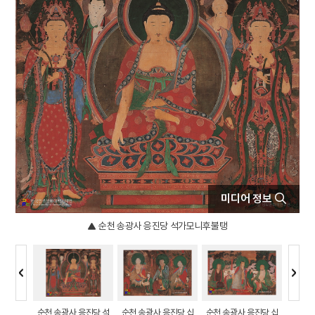
4
북조선임시인민위원회
5
반야심경
6
개성 경천사지 십층석탑
7
경북대학교 상주캠퍼스
8
국방비
9
님의 침묵
10
달서구
미디어 정보
순천 송광사 응진당 석가모니후불탱
응진당 십
순천 송광사 응진당 석
순천 송광사 응진당 십
순천 송광사 응진당 십
순천 송