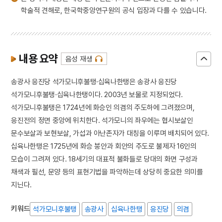
학술적 견해로, 한국학중앙연구원의 공식 입장과 다를 수 있습니다.
내용 요약
음성 재생
송광사 응진당 석가모니후불탱·십육나한탱은 송광사 응진당
석가모니후불탱·십육나한탱이다. 2003년 보물로 지정되었다.
석가모니후불탱은 1724년에 화승인 의겸의 주도하에 그려졌으며,
응진전의 정면 중앙에 위치한다. 석가모니의 좌우에는 협시보살인
문수보살과 보현보살, 가섭과 아난존자가 대칭을 이루며 배치되어 있다.
십육나한탱은 1725년에 화승 붕안과 회안의 주도로 불제자 16인의
모습이 그려져 있다. 18세기의 대표적 불화들로 당대의 화면 구성과
채색과 필선, 문양 등의 표현기법을 파악하는데 상당히 중요한 의미를
지닌다.
키워드
석가모니후불탱
송광사
십육나한탱
응진당
의겸