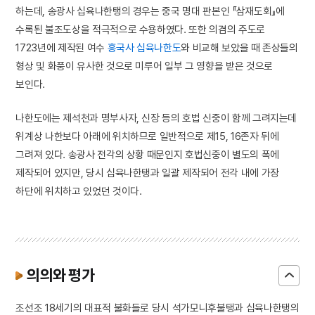
하는데, 송광사 십육나한탱의 경우는 중국 명대 판본인 『삼재도회』에
수록된 불조도상을 적극적으로 수용하였다. 또한 의겸의 주도로
1723년에 제작된 여수
흥국사 십육나한도
와 비교해 보았을 때 존상들의
형상 및 화풍이 유사한 것으로 미루어 일부 그 영향을 받은 것으로
보인다.
나한도에는 제석천과 명부사자, 신장 등의 호법 신중이 함께 그려지는데
위계상 나한보다 아래에 위치하므로 일반적으로 제15, 16존자 뒤에
그려져 있다. 송광사 전각의 상황 때문인지 호법신중이 별도의 폭에
제작되어 있지만, 당시 십육나한탱과 일괄 제작되어 전각 내에 가장
하단에 위치하고 있었던 것이다.
의의와 평가
조선조 18세기의 대표적 불화들로 당시 석가모니후불탱과 십육나한탱의