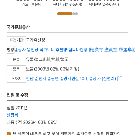
4·16존
가모니후불탱
육나한탱(1·3·5존자)
육나한탱(2·4·6존자)
육나한
국가문화유산
국가유산청
지정기관
송광사 응진당 석가모니 후불탱·십육나한탱 (松廣寺 應眞堂 釋迦牟
명칭
유물/불교회화/탱화/불도
분류
보물(2003년 02월 03일 지정)
종목
전남 순천시 송광면 송광사안길 100, 송광사 (신평리)
소재지
집필 및 수정
집필 2011년
신광희
최종수정 2026년 03월 09일
본 항목의 내용은 해당 분야 전문가의 추천으로 선정된 집필자의