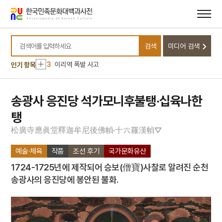
메뉴
본문
바로가기
바로가기
10
달서구
1
금성대군
검색
미디어 검색
2
신위
검색어를 입력하세요
3
이리역 폭발 사고
인기 항목
4
북조선임시인민위원회
5
반야심경
송광사 응진당 석가모니후불탱·십육나한
6
개성 경천사지 십층석탑
탱
7
경북대학교 상주캠퍼스
松
廣
寺
應
眞
堂
釋
迦
牟
尼
後
佛
幀
十
六
羅
漢
幀
·
▽
8
국방비
예술·체육
작품
조선 후기
국가문화유산
9
님의 침묵
1724-1725년에 제작되어 승보(僧寶)사찰로 알려진 순천
10
달서구
송광사의 응진당에 봉안된 불화.
1
금성대군
2
신위
3
이리역 폭발 사고