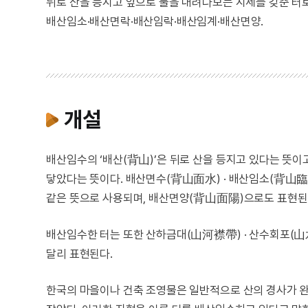
뒤로 산을 등지고 앞으로 물을 내려다보는 지세를 갖춘 터
배산임소·배산면락·배산임락·배산임계·배산면양.
개설
배산임수의 ‘배산(背山)’은 뒤로 산을 등지고 있다는 뜻이고
닿았다는 뜻이다. 배산면수(背山面水) · 배산임소(背山臨沼
같은 뜻으로 사용되며, 배산면양(背山面陽)으로도 표현된다.
배산임수한 터는 또한 산하금대(山河襟帶) · 산수회포(山水
달리 표현된다.
한국의 마을이나 건축 조영물은 일반적으로 산의 경사가 