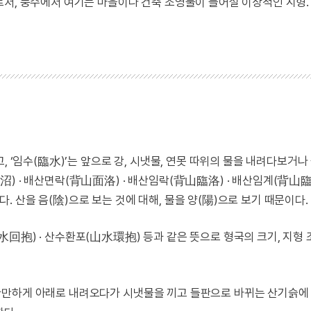
로서, 풍수에서 여기는 마을이나 건축 조영물이 들어설 이상적인 지형.
, ‘임수(臨水)’는 앞으로 강, 시냇물, 연못 따위의 물을 내려다보거나
) · 배산면락(背山面洛) · 배산임락(背山臨洛) · 배산임계(背山臨
 산을 음(陰)으로 보는 것에 대해, 물을 양(陽)으로 보기 때문이다.
回抱) · 산수환포(山水環抱) 등과 같은 뜻으로 형국의 크기, 지형
완만하게 아래로 내려오다가 시냇물을 끼고 들판으로 바뀌는 산기슭에