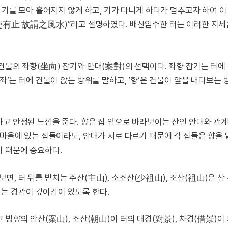
이 기를 모아 흩어지지 않게 하고, 기가 다니게 하다가 멈추고자 하여 
止 故謂之風水)”라고 설명하였다. 배산임수한 터는 이러한 지세
건물의 좌향(坐向) 잡기와 안대(案對)의 선택이다. 좌향 잡기는 터에
좌’는 터에 건물이 앉는 방위를 말하고, ‘향’은 건물이 앞을 내다보는
고 안정된 느낌을 준다. 향은 집 앞으로 바라보이는 산인 안대와 관계
 마을에 있는 집들이라도, 안대가 서로 다르기 때문에 각 집들은 향을 
기 때문에 중요하다.
, 터 뒤를 받치는 주산(主山), 소조산(少祖山), 조산(祖山)은 산
는 경관이 깊이감이 있도록 한다.
 방향의 안산(案山), 조산(朝山)이 터의 대경(對景), 차경(借景)이