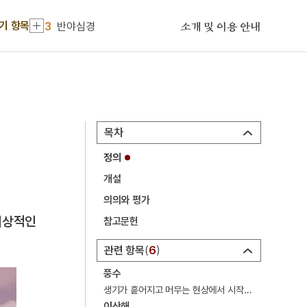
2
세월호 참사
기 항목
3
반야심경
소개 및 이용 안내
4
기축옥사
5
고종
6
규곤시의방
7
김원봉
목차
8
노량해전
정의
9
병자호란
개설
10
세조
의의와 평가
1
금성대군
이상적인
참고문헌
2
세월호 참사
관련 항목
6
3
반야심경
풍수
4
기축옥사
생기가 흩어지고 머무는 현상에서 시작해 음양론과 오행설을 토대로 땅에 관한 이치를 체계화하여 길흉화복을 설명하는 종교용어. 풍수지리 · 감여설.
이산해