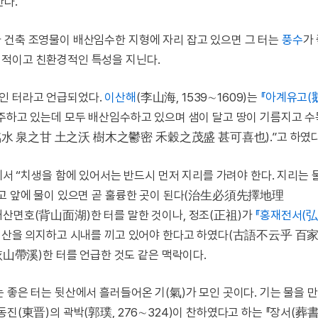
한다.
 건축 조영물이 배산임수한 지형에 자리 잡고 있으면 그 터는
풍수
가
태적이고 친환경적인 특성을 지닌다.
인 터라고 언급되었다.
이산해
(李山海, 1539∼1609)는
『아계유고(
마주하고 있는데 모두 배산임수하고 있으며 샘이 달고 땅이 기름지고 
水 泉之甘 土之沃 樹木之鬱密 禾穀之茂盛 甚可喜也).”고 하였다
에서 “치생을 함에 있어서는 반드시 먼저 지리를 가려야 한다. 지리는 
있고 앞에 물이 있으면 곧 훌륭한 곳이 된다(治生必須先擇地理
호(背山面湖)한 터를 말한 것이나, 정조(正祖)가
『홍재전서(弘
드시 산을 의지하고 시내를 끼고 있어야 한다고 하였다(古語不云乎 百
帶溪)한 터를 언급한 것도 같은 맥락이다.
 좋은 터는 뒷산에서 흘러들어온 기(氣)가 모인 곳이다. 기는 물을 
진(東晋)의 곽박(郭璞, 276∼324)이 찬하였다고 하는 『장서(葬書