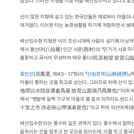
잡았다. 이러한 지형을 이룬 터를 배산임수하고 있다고 말
산이 많은 지형에 살고 있는 한국인들은 예로부터 마을이나
여겨왔다. 이러한 터는 농경생활을 하기에 적합하면서 생
배산임수한 지형은 이미 조선시대에 사람이 살기에 이상적
에서 팔선대(八仙臺) 인근 서촌(西村)의 “민가가 서로 
울창하고 곡식이 무성하여 매우 좋다(民居相望 皆背山臨
홍만선
(洪萬選, 1643∼1715)이
『산림경제(山林經濟)』
아울러 통하는 곳을 최고로 삼는다. 그러므로 뒤에 산이 
地理以水陸並通處爲最 故背山面湖乃爲勝也)”라며 배산면
에서 “옛말에 일백 가구의 마을과 열 집의 저자라도 반
十室之市 亦必依山帶溪者是也)”라고 하며 의산대계(依山
배산임수한 터는 풍수와 깊은 관계가 있다. 풍수에서 말하는
움직이는 것을 멈추고 한 곳으로 모이는데, 이를 두고 중국동