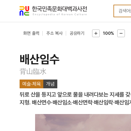
메뉴
본문
바로가기
바로가기
화면 출력
주소 복사
공유하기
100%
배산임수
背山臨水
예술·체육
개념
뒤로 산을 등지고 앞으로 물을 내려다보는 지세를 갖
지형. 배산면수·배산임소·배산면락·배산임락·배산임