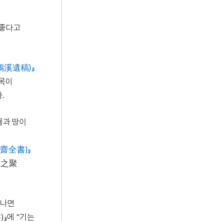
 좋다고
鵝溪遺稿)』
수목이
.
물과 땅이
齋全書)』
家之聚
만나면
)』에 “기는