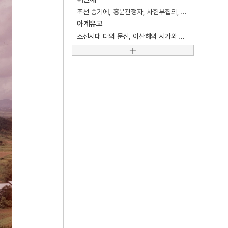
5
고종
조선 중기에, 홍문관정자, 사헌부집의, 영의정 등을 역임한 문신.
6
규곤시의방
아계유고
조선시대 때의 문신, 이산해의 시가와 산문을 엮어 1659년에 간행한 시문집.
7
김원봉
8
노량해전
9
병자호란
10
세조