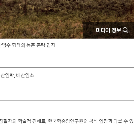
미디어 정보
산임수 형태의 농촌 촌락 입지
배산임락, 배산임소
 집필자의 학술적 견해로, 한국학중앙연구원의 공식 입장과 다를 수 있