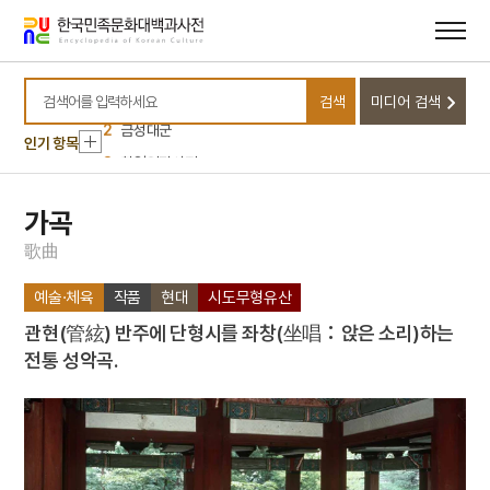
메뉴
본문
바로가기
바로가기
10
금교도
1
대정실업친목회
검색
미디어 검색
검색어를 입력하세요
2
금성대군
인기 항목
3
친일인명사전
4
국립소록도병원
5
병리학
가곡
6
원
歌
曲
7
삼백초
예술·체육
작품
현대
시도무형유산
8
수표
관현(管絃) 반주에 단형시를 좌창(坐唱：앉은 소리)하는
9
이
전통 성악곡.
10
금교도
1
대정실업친목회
2
금성대군
3
친일인명사전