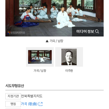
4
국립소록도병원
5
병리학
6
원
7
삼백초
미디어 정보
8
수표
9
이
가곡 / 남창
10
금교도
가곡 / 남창
이주환
시도무형유산
전북특별자치도
지정기관
가곡 (歌曲)
명칭