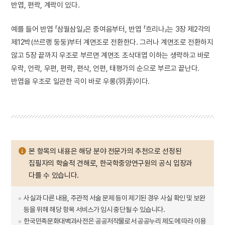
반엽, 편락, 계락이 있다.
예를 들어 반엽 「삼월삼일」은 중여음부터, 반엽 「흐리나」는 3장 제2각의
제12박(쓰르랭 둥둥)부터 계면조로 전환한다. 그러나 계면조로 전환하지
않고 5장 끝까지 우조로 부르면 계면조 초삭대엽 이하는 생략하고 바로
우락, 언락, 우편, 편락, 편삭, 언편, 태평가의 순으로 부르고 끝난다.
반엽을 우조로 일관한 곡이 바로 우롱(羽弄)이다.
본 항목의 내용은 해당 분야 전문가의 추천으로 선정된
집필자의 학술적 견해로, 한국학중앙연구원의 공식 입장과
다를 수 있습니다.
사실과 다른 내용, 주관적 서술 문제 등이 제기된 경우 사실 확인 및 보완
등을 위해 해당 항목 서비스가 임시 중단될 수 있습니다.
한국민족문화대백과사전은 공공저작물로서 공공누리 제도에 따라 이용