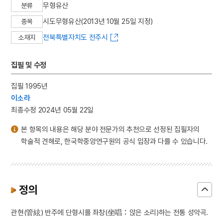
무형유산
분류
시도무형유산(2013년 10월 25일 지정)
종목
전북특별자치도 전주시
소재지
집필 및 수정
집필 1995년
이소라
최종수정 2024년 05월 22일
본 항목의 내용은 해당 분야 전문가의 추천으로 선정된 집필자의
학술적 견해로, 한국학중앙연구원의 공식 입장과 다를 수 있습니다.
정의
관현(管絃) 반주에 단형시를 좌창(坐唱：앉은 소리)하는 전통 성악곡.