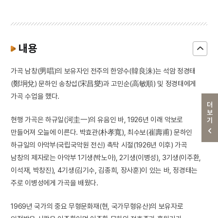
내용
가곡 남창(男唱)의 보유자인 전주의 한양수(韓良洙)는 석암 정경태
(鄭坰兌) 문하인 송창섭(宋昌燮)과 고민순(高敏順) 및 정경태에게
가곡 수업을 했다.
더보기
현행 가곡은 하규일(河圭一)의 유음인 바, 1926년 이래 악보로
만들어져 오늘에 이른다. 박효관(朴孝寬), 최수보(崔壽甫) 문하인
하규일의 아악부(국립국악원 전신) 촉탁 시절(1926년 이후) 가곡
남창의 제자로는 아악부 1기생(박노아), 2기생(이병성), 3기생(이주환,
이석재, 박창진), 4기생(김기수, 김종희, 장사훈)이 있는 바, 정경태는
주로 이병성에게 가곡을 배웠다.
1969년 국가의 중요 무형문화재(현, 국가무형유산)의 보유자로