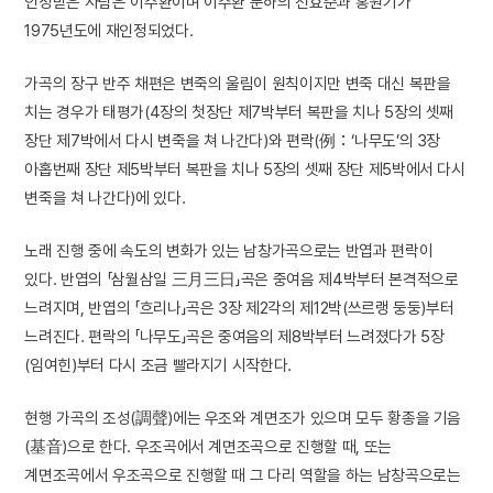
인정받은 사람은 이주환이며 이주환 문하의 전효준과 홍원기가
1975년도에 재인정되었다.
가곡의 장구 반주 채편은 변죽의 울림이 원칙이지만 변죽 대신 복판을
치는 경우가 태평가(4장의 첫장단 제7박부터 복판을 치나 5장의 셋째
장단 제7박에서 다시 변죽을 쳐 나간다)와 편락(例：‘나무도’의 3장
아홉번째 장단 제5박부터 복판을 치나 5장의 셋째 장단 제5박에서 다시
변죽을 쳐 나간다)에 있다.
노래 진행 중에 속도의 변화가 있는 남창가곡으로는 반엽과 편락이
있다. 반엽의 「삼월삼일 三月三日」곡은 중여음 제4박부터 본격적으로
느려지며, 반엽의 「흐리나」곡은 3장 제2각의 제12박(쓰르랭 둥둥)부터
느려진다. 편락의 「나무도」곡은 중여음의 제8박부터 느려졌다가 5장
(임여힌)부터 다시 조금 빨라지기 시작한다.
현행 가곡의 조성(調聲)에는 우조와 계면조가 있으며 모두 황종을 기음
(基音)으로 한다. 우조곡에서 계면조곡으로 진행할 때, 또는
계면조곡에서 우조곡으로 진행할 때 그 다리 역할을 하는 남창곡으로는