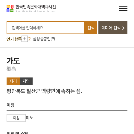
메뉴
본문
바로가기
바로가기
10
윤석중 동요집
검색
미디어 검색
1
금성대군
검색어를 입력하세요
2
삼성중공업㈜
인기 항목
3
세종
4
팔음
가도
5
동학운동
椵
島
6
벽류정
지리
지명
7
살미
평안북도 철산군 백량면에 속하는 섬.
8
세조
9
운요호사건
이칭
10
윤석중 동요집
피도
이칭
1
금성대군
2
삼성중공업㈜