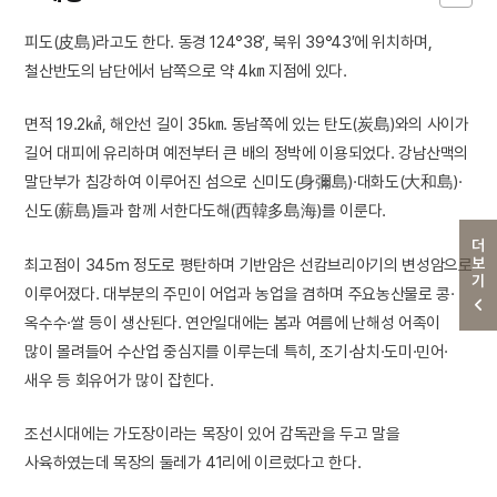
피도(皮島)라고도 한다. 동경 124°38′, 북위 39°43′에 위치하며,
철산반도의 남단에서 남쪽으로 약 4㎞ 지점에 있다.
면적 19.2㎢, 해안선 길이 35㎞. 동남쪽에 있는 탄도(炭島)와의 사이가
길어 대피에 유리하며 예전부터 큰 배의 정박에 이용되었다. 강남산맥의
말단부가 침강하여 이루어진 섬으로 신미도(身彌島)·대화도(大和島)·
신도(薪島)들과 함께 서한다도해(西韓多島海)를 이룬다.
더보기
최고점이 345m 정도로 평탄하며 기반암은 선캄브리아기의 변성암으로
이루어졌다. 대부분의 주민이 어업과 농업을 겸하며 주요농산물로 콩·
옥수수·쌀 등이 생산된다. 연안일대에는 봄과 여름에 난해성 어족이
많이 몰려들어 수산업 중심지를 이루는데 특히, 조기·삼치·도미·민어·
새우 등 회유어가 많이 잡힌다.
조선시대에는 가도장이라는 목장이 있어 감독관을 두고 말을
사육하였는데 목장의 둘레가 41리에 이르렀다고 한다.