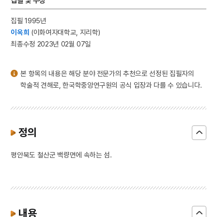
집필 및 수정
3
세종
4
팔음
집필 1995년
이옥희
(이화여자대학교, 지리학)
5
동학운동
최종수정 2023년 02월 07일
6
벽류정
7
살미
본 항목의 내용은 해당 분야 전문가의 추천으로 선정된 집필자의
8
세조
학술적 견해로, 한국학중앙연구원의 공식 입장과 다를 수 있습니다.
9
운요호사건
10
윤석중 동요집
정의
평안북도 철산군 백량면에 속하는 섬.
내용