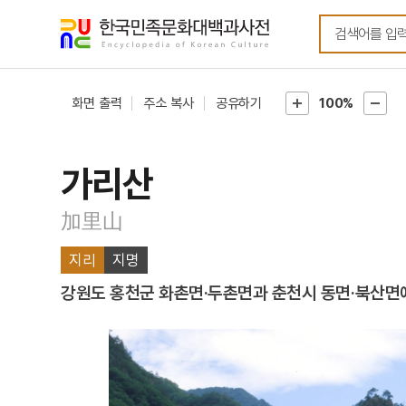
메뉴
본문
바로가기
바로가기
화면 출력
주소 복사
공유하기
100%
가리산
加里山
지리
지명
강원도 홍천군 화촌면·두촌면과 춘천시 동면·북산면에