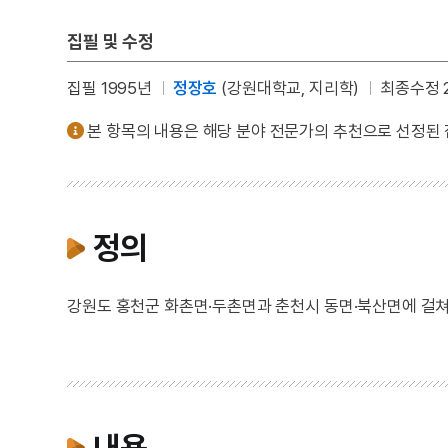
집필 및 수정
집필 1995년
정장호
(강원대학교, 지리학)
최종수정 2
본 항목의 내용은 해당 분야 전문가의 추천으로 선정된
정의
강원도 홍천군 화촌면·두촌면과 춘천시 동면·북산면에 걸쳐 
내용