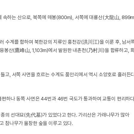
 속하는 산으로, 북쪽에 매봉(800m), 서쪽에 대룡산(大龍山, 899m
러 수계를 합하여 북한강의 지류인 홍천강(洪川江)을 이룬 후, 남서
응봉산(鷹峰山, 1,103m)에서 발원한 내촌천(乃村川)을 합류하고, 
들고, 서쪽 사면을 흐르는 수계도 품안리에서 역시 소양호로 흘러든다
불편하나 동쪽 사면은 44번과 46번 국도가 통과하여 교통이 편리하다
태종의 선대묘(先代墓)가 있었다고 한다. 가리산은 가래나무가 많아
 참나무가 울창한 숲을 이루고 있다.