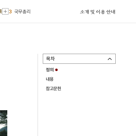
2
친일인명사전
목
3
국무총리
소개 및 이용 안내
4
금성대군
5
반야심경
6
정선
7
훈민정음
목차
8
금강산
정의
9
농협대학교
내용
10
북조선임시인민위원회
참고문헌
1
대정실업친목회
2
친일인명사전
3
국무총리
4
금성대군