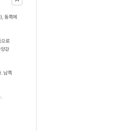
), 동쪽에
쪽으로
화양강
. 남쪽
.