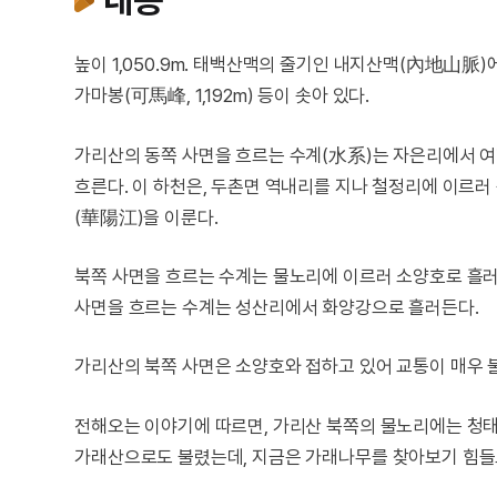
높이 1,050.9m. 태백산맥의 줄기인 내지산맥(內地山脈)에
가마봉(可馬峰, 1,192m) 등이 솟아 있다.
가리산의 동쪽 사면을 흐르는 수계(水系)는 자은리에서 여
흐른다. 이 하천은, 두촌면 역내리를 지나 철정리에 이르러 
(華陽江)을 이룬다.
북쪽 사면을 흐르는 수계는 물노리에 이르러 소양호로 흘러
사면을 흐르는 수계는 성산리에서 화양강으로 흘러든다.
가리산의 북쪽 사면은 소양호와 접하고 있어 교통이 매우 
전해오는 이야기에 따르면, 가리산 북쪽의 물노리에는 청
가래산으로도 불렸는데, 지금은 가래나무를 찾아보기 힘들고