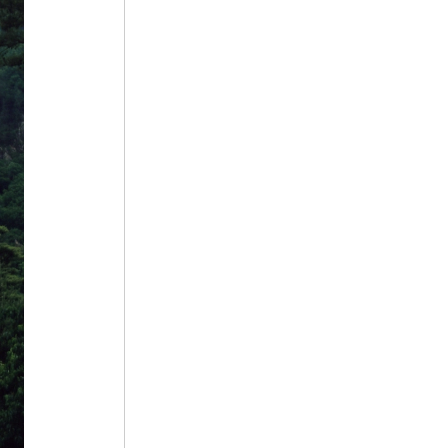
5
반야심경
6
정선
7
훈민정음
8
금강산
9
농협대학교
10
북조선임시인민위원회