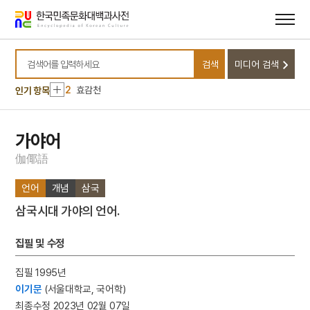
메뉴
본문
바로가기
바로가기
10
을병연행록
검색
미디어 검색
1
금성대군
검색어를 입력하세요
2
효감천
인기 항목
3
금강산
4
김문희
가야어
5
북조선임시인민위원회
伽
倻
語
6
세조
언어
개념
삼국
7
외삼촌
삼국시대 가야의 언어.
8
삼
9
성씨
집필 및 수정
10
을병연행록
집필 1995년
1
금성대군
이기문
(서울대학교, 국어학)
2
효감천
최종수정 2023년 02월 07일