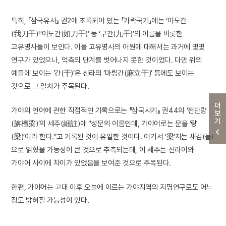
특히, 『삼국유사』 권2에 초록되어 있는 「가락국기」에는 ‘아도간
(我刀干)’·‘여도간(如刀干)’ 등 ‘구간(九干)’의 이름을 비롯한
고유명사들이 보인다. 이들 고유명사의 어원에 대해서는 과거에 몇몇
연구가 있었으나, 억측의 단계를 벗어나지 못한 것이었다. 다만 위의
예들에 보이는 ‘간(干)’은 신라의 ‘마립간(麻立干)’ 등에도 보이는
것으로 그 일치가 주목된다.
더보기
가야의 언어에 관한 직접적인 기록으로는 『삼국사기』 권44의 ‘전단량
(旃檀梁)’의 세주(細註)에 “성문의 이름인데, 가야어로는 문을 ‘량
(梁)’이라 한다.”고 기록된 것이 유일한 것이다. 여기서 ‘梁’자는 새김(돌)
으로 읽혔을 가능성이 큰 것으로 추측되는데, 이 세주는 신라어와
가야어 사이에 차이가 있었음을 보여준 것으로 주목된다.
한편, 가야어는 고대 이후 오늘에 이르는 가야지역의 지명연구로도 어느
정도 밝혀질 가능성이 있다.