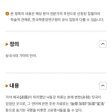
3
금강산
4
김문희
본 항목의 내용은 해당 분야 전문가의 추천으로 선정된 집필자의
5
북조선임시인민위원회
학술적 견해로, 한국학중앙연구원의 공식 입장과 다를 수 있습니다.
6
세조
7
외삼촌
8
삼
정의
9
성씨
삼국시대 가야의 언어.
10
을병연행록
내용
가야 제국(諸國)이 위치했던 낙동강 하류는 본래 변한(弁韓) 12국이
있었던 곳으로, 그 언어에 관한 주된 자료로는 ‘伽倻·加耶’·‘加羅’·‘駕洛’
등으로 표기된 국명을 비롯한 고유명사들을 들 수 있다.