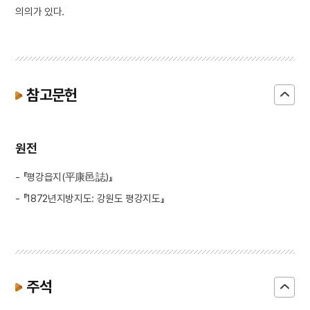
의의가 있다.
참고문헌
원전
- 『평강읍지(平康邑誌)』
- 『1872년지방지도: 강원도 평강지도』
주석