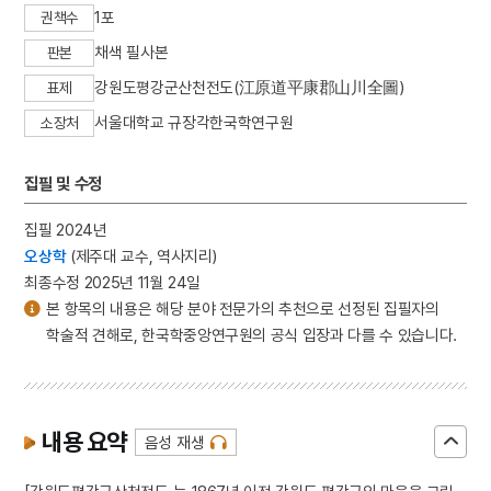
1포
권책수
채색 필사본
판본
강원도평강군산천전도(江原道平康郡山川全圖)
표제
서울대학교 규장각한국학연구원
소장처
집필 및 수정
집필 2024년
오상학
(제주대 교수, 역사지리)
최종수정 2025년 11월 24일
본 항목의 내용은 해당 분야 전문가의 추천으로 선정된 집필자의
학술적 견해로, 한국학중앙연구원의 공식 입장과 다를 수 있습니다.
내용 요약
음성 재생