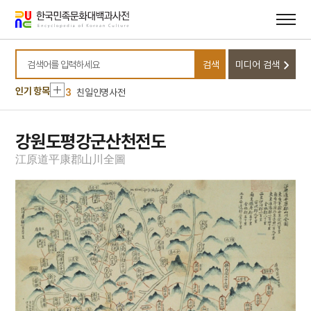
메뉴
본문
바로가기
바로가기
10
금교도
1
대정실업친목회
검색
미디어 검색
2
금성대군
검색어를 입력하세요
3
친일인명사전
인기 항목
4
국립소록도병원
5
병리학
강원도평강군산천전도
6
원
江
原
道
平
康
郡
山
川
全
圖
7
삼백초
8
수표
9
이
10
금교도
1
대정실업친목회
2
금성대군
3
친일인명사전