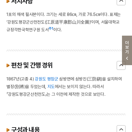
서지사항
1포의 채색 필사본이다. 크기는 세로 86㎝, 가로 76.5㎝이다. 표제는
‘강원도평강군산천전도(江原道平康郡山川全圖)’이며, 서울대학교
주1
규장각한국학연구원 도서
이다.
더보기
편찬 및 간행 경위
1867년(고종 4)
강원도
평창군
삼방면에 삼방진(三防鎭)을 설치하여
별장(別將)을 두었는데,
지도
에서는 보이지 않는다. 따라서
「강원도평강군산천전도」는 그 이전에 제작한 것으로 보인다.
구성과 내용