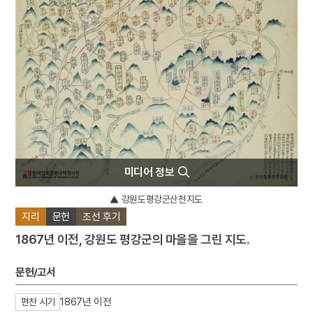
4
국립소록도병원
5
병리학
6
원
7
삼백초
8
수표
9
이
10
금교도
미디어 정보
강원도평강군산천지도
지리
문헌
조선 후기
1867년 이전, 강원도 평강군의 마을을 그린 지도.
문헌/고서
1867년 이전
편찬 시기