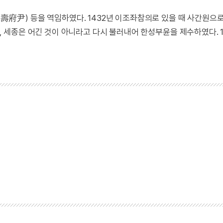
(仁壽府尹) 등을 역임하였다. 1432년 이조좌참의로 있을 때 사간원으
 세종은 어긴 것이 아니라고 다시 불러내어 한성부윤을 제수하였다. 1