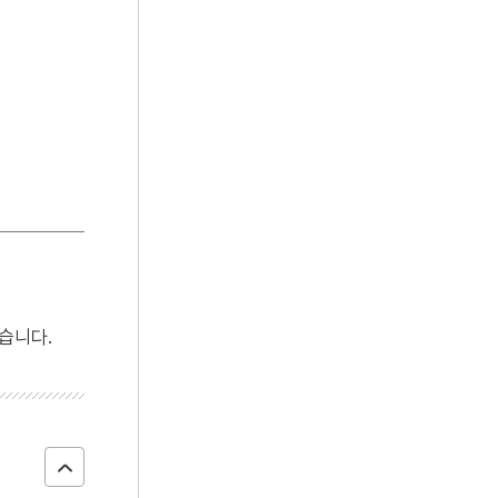
4
방학
5
사찬
6
사화
7
여수·순천 10·19사건
8
개성 경천사지 십층석탑
9
경복궁 광화문
10
경인선
습니다.