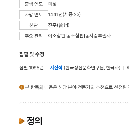
미상
출생 연도
1441년(세종 23)
사망 연도
진주(晉州)
본관
이조참판|공조참판|동지중추원사
주요 관직
집필 및 수정
집필 1995년
서신석
(한국정신문화연구원, 한국사)
본 항목의 내용은 해당 분야 전문가의 추천으로 선정된
정의