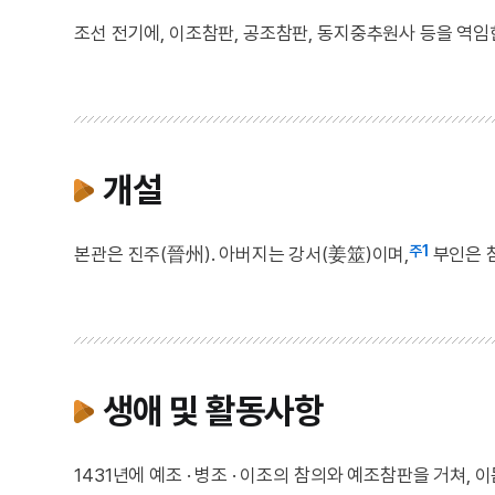
조선 전기에, 이조참판, 공조참판, 동지중추원사 등을 역임
개설
주1
본관은 진주(晉州). 아버지는 강서(姜筮)이며,
부인은 참
생애 및 활동사항
1431년에 예조 · 병조 · 이조의 참의와 예조참판을 거쳐