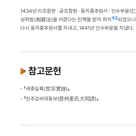
1434년 이조참판 · 공조참판 · 동지중추원사 · 인수부윤
주2
상피법(相避法)을 어겼다는 탄핵을 받아 파직
되었으나,
다시 동지중추원사를 지내고, 1441년 인수부윤을 지냈다.
참고문헌
- 『세종실록(世宗實錄)』
- 『진주강씨대동보(晉州姜氏大同譜)』