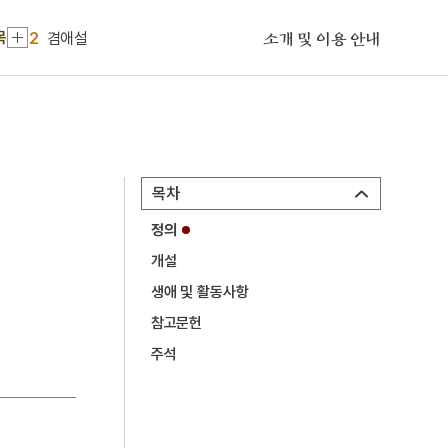
1
화랑도
목
2
겸애설
소개 및 이용 안내
3
금성대군
4
방학
5
사찬
6
사화
목차
7
여수·순천 10·19사건
정의
8
개성 경천사지 십층석탑
개설
9
경복궁 광화문
생애 및 활동사항
10
경인선
참고문헌
1
화랑도
주석
2
겸애설
3
금성대군