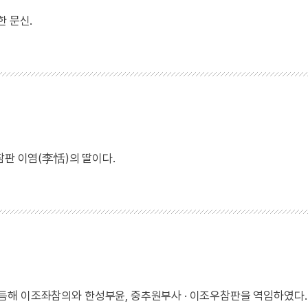
한 문신.
판 이염(李恬)의 딸이다.
, 이듬해 이조좌참의와 한성부윤, 중추원부사 · 이조우참판을 역임하였다.