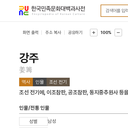
메뉴
본문
바로가기
바로가기
화면 출력
주소 복사
공유하기
100%
강주
姜籌
역사
인물
조선 전기
조선 전기에, 이조참판, 공조참판, 동지중추원사 등을
인물/전통 인물
남성
성별