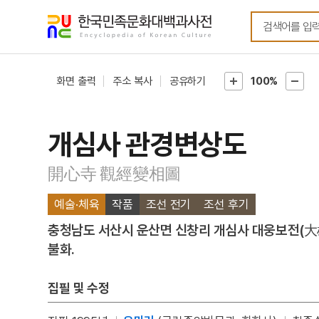
메뉴
본문
바로가기
바로가기
화면 출력
주소 복사
공유하기
100%
개심사 관경변상도
開心寺 觀經變相圖
예술·체육
작품
조선 전기
조선 후기
충청남도 서산시 운산면 신창리 개심사 대웅보전(大
불화.
집필 및 수정