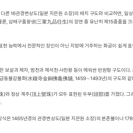
. 다른 16관경변상도(일본 지은원 소장)의 배치 구도와 비교하면, 일
 물론, 삼배구품왕생(三輩九品往生)의 장면 중 유난히 제15중품을 
 표현 능력에서 전문적인 장인이 아닌 지방에 거주하는 화공이 쉽게 
 보살과 제자, 범천과 제석천·사천왕 등이 에워싼 반원형 구도이다.
금동불감불화(水鐘寺金銅佛龕佛舖, 1459∼1493년)의 구도와 같
)와 정상 계주(頂上髻珠)가 모두 표현된 두부(頭部)를 가졌다. 그
.
장식은 1465년경의 관경변상도(일본 지은원 소장)의 본존불이나 17