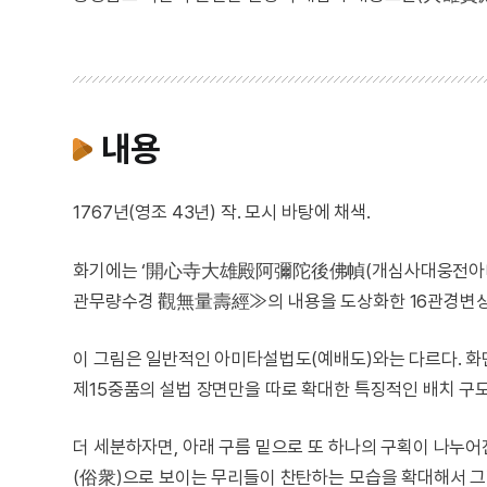
내용
1767년(영조 43년) 작. 모시 바탕에 채색.
화기에는 ‘開心寺大雄殿阿彌陀後佛幀(개심사대웅전아미타후
관무량수경 觀無量壽經≫의 내용을 도상화한 16관경변상도
이 그림은 일반적인 아미타설법도(예배도)와는 다르다. 화
제15중품의 설법 장면만을 따로 확대한 특징적인 배치 구도
더 세분하자면, 아래 구름 밑으로 또 하나의 구획이 나누어
(俗衆)으로 보이는 무리들이 찬탄하는 모습을 확대해서 그