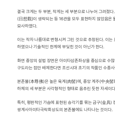
결국 크게는 두 부분, 작게는 세 부분으로 나누어 그려졌다
(日想觀)이 생략되는 등 16관을 모두 표현하지 않았음은
묘사하였다.
이는 작자 나름대로 변형시켜 그린 것으로 추정된다. 이는
하였으나 기술적인 한계에 부딪힌 것이 아닌가 한다.
화면 중앙의 설법 장면은 아미타삼존좌상을 중심으로 수많은
구도라는 점만 배제한다면 조선시대 초기의 작품인 수종사
본존불(本尊佛)은 높은 육계(肉髻)에, 중앙 계주(中央髻珠
하체의 세 부분은 사각형적인 형태로 움추린 듯한 자세이다
특히, 평판적인 가슴에 표현된 승각기를 묶는 금구(金具) 
쌍계사아미타극락회상도의 본존불에도 나타나는 것이다.