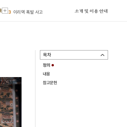
2
신위
목
3
이리역 폭발 사고
소개 및 이용 안내
4
북조선임시인민위원회
5
반야심경
6
개성 경천사지 십층석탑
7
경북대학교 상주캠퍼스
목차
8
국방비
정의
9
님의 침묵
내용
10
달서구
참고문헌
1
금성대군
2
신위
3
이리역 폭발 사고
4
북조선임시인민위원회