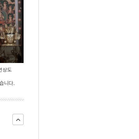
5
반야심경
6
개성 경천사지 십층석탑
7
경북대학교 상주캠퍼스
8
국방비
9
님의 침묵
10
달서구
변상도
습니다.