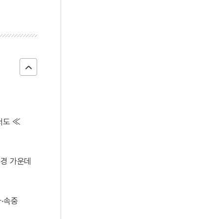
서도 ≪
관경 가운데
자·속중