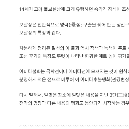
14세기 고려 불보살상에 크게 유행하던 승각기 장식이 조
보살상은 전반적으로 영락(瓔珞 : 구슬을 꿰어 만든 장신구
보살상의 특징과 같다.
차분하게 정리된 필선의 이 불화 역시 적색과 녹색이 주로
조선 후기의 특징도 뚜렷이 나타난 희귀한 예로 높이 평가할
아미타불화는 극락전이나 아미타전에 모셔지는 것이 원칙
분명하게 적은 점으로 미루어 이 아미타후불탱화(관경변상도
다시 말해서, 알맞은 장소에 알맞은 내용을 지닌 3단(三
전각의 명칭과 다른 내용의 탱화도 봉안되기 시작하는 경우