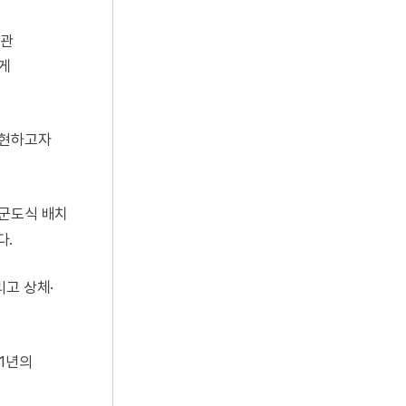
상관
크게
표현하고자
 군도식 배치
다.
리고 상체·
81년의