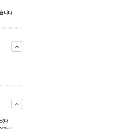
4
원주 흥양리 마애불 좌상
습니다.
5
정개청
6
조선상고사
7
5·16
8
강수
9
금성대군
10
병신처분
냈다.
성하고,