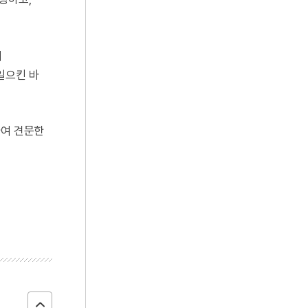
의
일으킨 바
하여 견문한
는