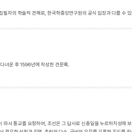
 집필자의 학술적 견해로, 한국학중앙연구원의 공식 입장과 다를 수 있
녀온 후 1596년에 작성한 견문록.
이 와서 통교를 요청하여, 조선은 그 답사로 신충일을 누르하치성에 보
 경유한 산천과 지명, 촌락의 다소, 군비의 유무를 기록한 지도를 작