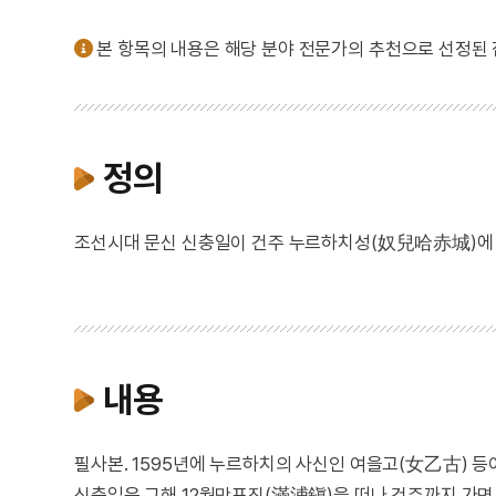
본 항목의 내용은 해당 분야 전문가의 추천으로 선정된
정의
조선시대 문신 신충일이 건주 누르하치성(奴兒哈赤城)에 다
내용
필사본. 1595년에 누르하치의 사신인 여을고(女乙古) 등
신충일은 그해 12월만포진(滿浦鎭)을 떠나 건주까지 가면서