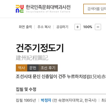
메뉴
본문
바로가기
바로가기
화면 출력
주소 복사
공유하기
100%
건주기정도기
建州紀程圖記
역사
문헌
조선 후기
조선시대 문신 신충일이 건주 누르하치성(奴兒哈赤城)
집필 및 수정
집필 1995년
박정자
(전 숙명여자대학교, 한국사)
최