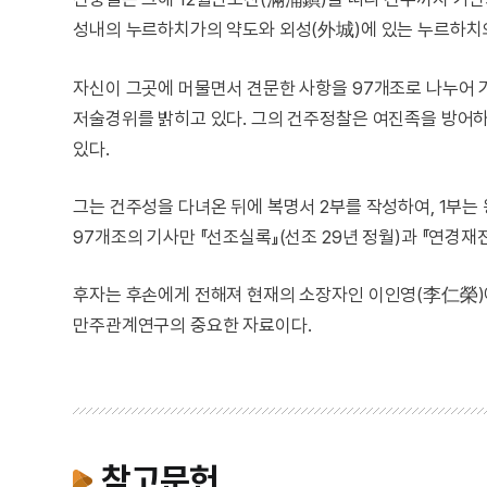
성내의 누르하치가의 약도와 외성(外城)에 있는 누르하치
자신이 그곳에 머물면서 견문한 사항을 97개조로 나누어 기
저술경위를 밝히고 있다. 그의 건주정찰은 여진족을 방어하
있다.
그는 건주성을 다녀온 뒤에 복명서 2부를 작성하여, 1부
97개조의 기사만 『선조실록』(선조 29년 정월)과 『연경
후자는 후손에게 전해져 현재의 소장자인 이인영(李仁榮)에
만주관계연구의 중요한 자료이다.
참고문헌