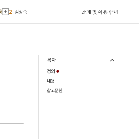
1
군선도
목
2
김정숙
소개 및 이용 안내
3
남해 지족해협 죽방렴
4
원주 흥양리 마애불 좌상
5
정개청
6
조선상고사
목차
7
5·16
정의
8
강수
내용
9
금성대군
참고문헌
10
병신처분
1
군선도
2
김정숙
3
남해 지족해협 죽방렴