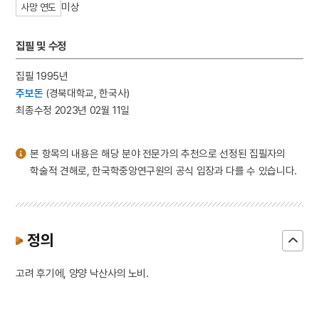
미상
사망 연도
3
구비문학
4
김종직
집필 및 수정
5
누정
6
띠
집필 1995년
주보돈
(경북대학교, 한국사)
7
사신도
최종수정 2023년 02월 11일
8
세조
9
장릉지
본 항목의 내용은 해당 분야 전문가의 추천으로 선정된 집필자의
10
지방교부세
학술적 견해로, 한국학중앙연구원의 공식 입장과 다를 수 있습니다.
정의
고려 후기에, 양양 낙산사의 노비.