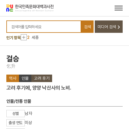
메뉴
본문
바로가기
바로가기
10
지방교부세
검색
미디어 검색
1
금성대군
검색어를 입력하세요
2
세종
인기 항목
3
구비문학
4
김종직
걸승
5
누정
乞
升
6
띠
역사
인물
고려 후기
7
사신도
고려 후기에, 양양 낙산사의 노비.
8
세조
9
장릉지
인물/전통 인물
10
지방교부세
남자
성별
1
금성대군
미상
출생 연도
2
세종