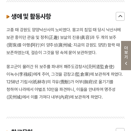
생애 및 활동사항
고종 때 강원도 양양낙산사의 노비였다. 몽고의 침입 때 당시 낙산사에
보관 중이던 관음 및 정취(正趣) 보살의 진용(眞容)과 두 개의 보주
(寶珠)를 아행(阿行)이 양주성(襄州城: 지금의 강원도 양양) 함락 때
더보기
보존하였는데, 걸승이 그것을 땅 속에 묻어 보관하였다.
몽고군이 물러간 뒤 보주를 파내어 패주도감창사(浿州道監倉使)
이녹수(李祿綏)에게 주어, 그것을 감창고(監倉庫)에 보관하게 하였다.
1258년 기림사(祇林寺)의 각유(覺猷)가 어부(御府)로 옮기기를
청하여 나라에서 야벌초 10인을 파견하니, 이들을 안내하여 명주성
(溟州城)에서 이를 가져다 내부(內府)에 보관하게 하였다.