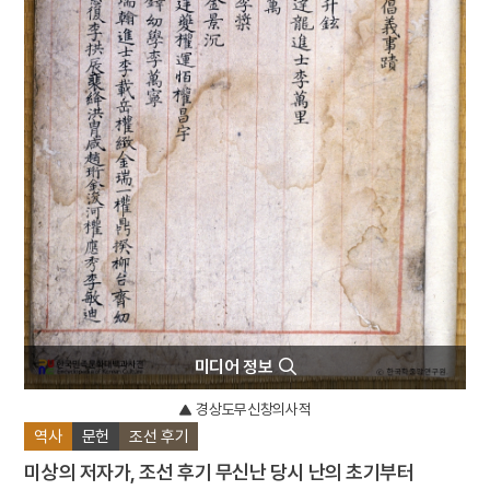
4
이슬람교
5
꼭두서니
6
반민족행위특별조사위원회
7
세조
8
유관순
9
의민단
10
절기
미디어 정보
경상도무신창의사적
역사
문헌
조선 후기
미상의 저자가, 조선 후기 무신난 당시 난의 초기부터