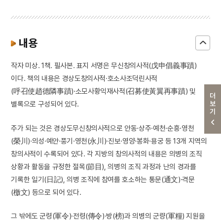
내용
작자 미상. 1책. 필사본. 표지 서명은 무신창의사적(戊申倡義事蹟)
이다. 책의 내용은 경상도창의사적·호소사조덕린사적
(呼召使趙德隣事蹟)·소모사황익재사적(召募使黃翼再事蹟) 및
더보기
별록으로 구성되어 있다.
주가 되는 것은 경상도무신창의사적으로 안동·상주·예천·순흥·영천
(榮川)·의성·예안·풍기·영천(永川)·진보·영양·봉화·용궁 등 13개 지역의
창의사적이 수록되어 있다. 각 지방의 창의사적의 내용은 의병의 조직
상황과 활동을 규정한 절목(節目), 의병의 조직 과정과 난의 경과를
기록한 일기(日記), 의병 조직에 참여를 호소하는 통문(通文)·격문
(檄文) 등으로 되어 있다.
그 밖에도 군령(軍令)·전령(傳令)·방(榜)과 의병의 군량(軍糧) 지원을