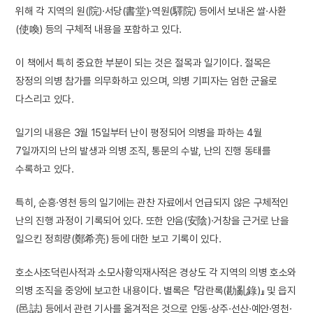
위해 각 지역의 원(院)·서당(書堂)·역원(驛院) 등에서 보내온 쌀·사환
(使喚) 등의 구체적 내용을 포함하고 있다.
이 책에서 특히 중요한 부분이 되는 것은 절목과 일기이다. 절목은
장정의 의병 참가를 의무화하고 있으며, 의병 기피자는 엄한 군율로
다스리고 있다.
일기의 내용은 3월 15일부터 난이 평정되어 의병을 파하는 4월
7일까지의 난의 발생과 의병 조직, 통문의 수발, 난의 진행 동태를
수록하고 있다.
특히, 순흥·영천 등의 일기에는 관찬 자료에서 언급되지 않은 구체적인
난의 진행 과정이 기록되어 있다. 또한 안음(安陰)·거창을 근거로 난을
일으킨 정희량(鄭希亮) 등에 대한 보고 기록이 있다.
호소사조덕린사적과 소모사황익재사적은 경상도 각 지역의 의병 호소와
의병 조직을 중앙에 보고한 내용이다. 별록은 『감란록(勘亂錄)』 및 읍지
(邑誌) 등에서 관련 기사를 옮겨적은 것으로 안동·상주·선산·예안·영천·