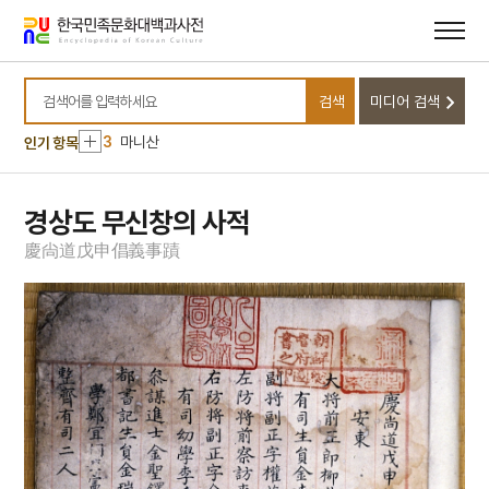
메뉴
본문
바로가기
바로가기
10
절기
1
금성대군
검색
미디어 검색
2
김필례
검색어를 입력하세요
3
마니산
인기 항목
4
이슬람교
5
꼭두서니
경상도 무신창의 사적
6
반민족행위특별조사위원회
慶
尙
道
戊
申
倡
義
事
蹟
7
세조
8
유관순
9
의민단
10
절기
1
금성대군
2
김필례
3
마니산