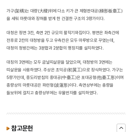
가구(架構)는 대량(大樑)위에 다소 키가 큰 제형판대공(梯形板臺工)
을 세워 마룻대와 장혀를 받게 한 간결한 구조의 3량가이다.
대청은 정면 3칸, 측면 2칸 규모의 팔작기와집이다. 평면은 좌측간에
전후로 2칸의 대청방을 두고 우측칸은 모두 마루방으로 꾸몄는데,
대청의 청방간에는 3분합과 2분합의 맹장지를 설치하였다.
대칭의 3면에는 모두 굽널띠살문을 달았으며, 대청방의 3면에는
띠살문을 사용하였다. 주상은 초익공(初翼工)으로 장식하였다. 가구는
5량가인데, 중도리받침의 중대공(中臺工)은 포대공형(包臺工形)이며
종량상의 마룻대공은 파련형(波蓮形)이다. 측면상부에는 충량을
들보위에 걸치고 충량상부에는 우물반자를 설치하였다.
참고문헌