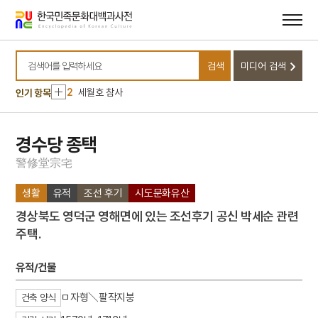
메뉴
본문
바로가기
바로가기
10
세조
검색
미디어 검색
1
금성대군
검색어를 입력하세요
2
세월호 참사
인기 항목
3
반야심경
4
기축옥사
경수당 종택
5
고종
警
修
堂
宗
宅
6
규곤시의방
생활
유적
조선 후기
시도문화유산
7
김원봉
경상북도 영덕군 영해면에 있는 조선후기 공신 박세순 관련
8
노량해전
주택.
9
병자호란
10
세조
유적/건물
1
금성대군
ㅁ자형＼팔작지붕
건축 양식
2
세월호 참사