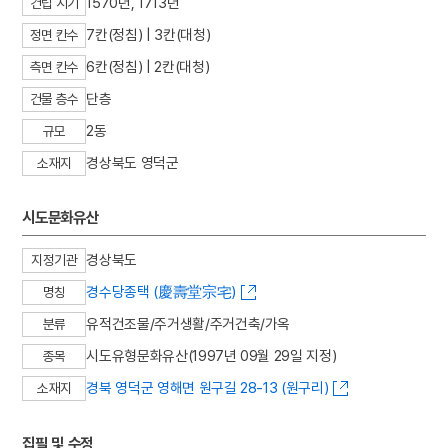
1570년, 1713년
건립 시기
3
반야심경
7칸(정침) | 3칸(대청)
정면 칸수
4
기축옥사
6칸(정침) | 2칸(대청)
측면 칸수
5
고종
단층
건물 층수
6
규곤시의방
2동
규모
7
김원봉
8
노량해전
경상북도 영덕군
소재지
9
병자호란
시도문화유산
10
세조
경상북도
지정기관
경수당종택 (慶壽堂宗宅)
명칭
유적건조물/주거생활/주거건축/가옥
분류
시도유형문화유산(1997년 09월 29일 지정)
종목
경북 영덕군 영해면 원구길 28-13 (원구리)
소재지
집필 및 수정