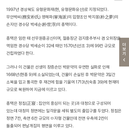
1997년 경상북도 유형문화재(현, 유형문화유산)로 지정되었다.
무안박씨(務安朴氏) 영해파(寧海派)의 입향조인 박지몽(朴之夢)의
손자인 경수당 박세순(朴世淳)의 종택이다.
종택은 임란 때 선무원종공신이며, 절충장군 검지중추부사 겸 오위장을
더보기
역임한 경수당 박세순이 32세 때인 1570년(선조 3)에 99칸 규모로
건립하였다 한다.
그러나 이 건물은 선생의 장증손인 박문약의 우연한 실화로 인해
1668년(현종 9)에 소실되었는데, 건물이 손실된 후 박문약은 3일간
소복을 입고 통곡한 후 재건에 힘을 기울여 1713년(숙종 39)에 현재의
규모로 복원하여 지금에 이르고 있다.
종택은 정침(正寢 : 집안의 중심이 되는 곳)과 대청으로 구성되어
있는데 대칭의 정면에는 일각문을 세워 별도의 출입구를 두었다. 정침은
정면 7칸, 측면 6칸 규모의 ㅁ자형 건물인데 전면 우측에 2칸이
돌출되어 편날개집의 평면을 이루고 있다.