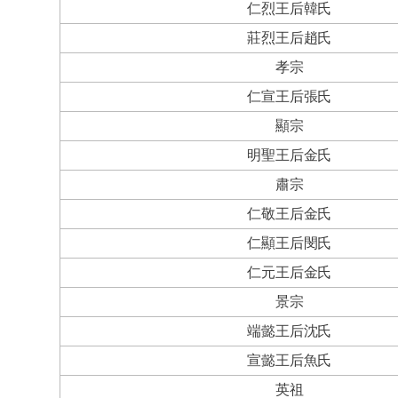
仁烈王后韓氏
莊烈王后趙氏
孝宗
仁宣王后張氏
顯宗
明聖王后金氏
肅宗
仁敬王后金氏
仁顯王后閔氏
仁元王后金氏
景宗
端懿王后沈氏
宣懿王后魚氏
英祖