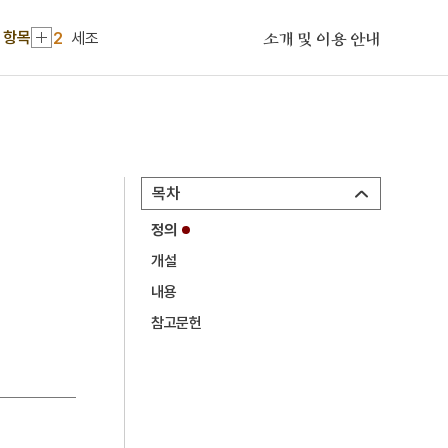
1
금성대군
 항목
2
세조
소개 및 이용 안내
3
삼성사
4
격언
5
태조
6
해동제국기
목차
7
현무경
정의
8
거금도
개설
9
국군정보사령부
내용
10
김문기
참고문헌
1
금성대군
2
세조
3
삼성사