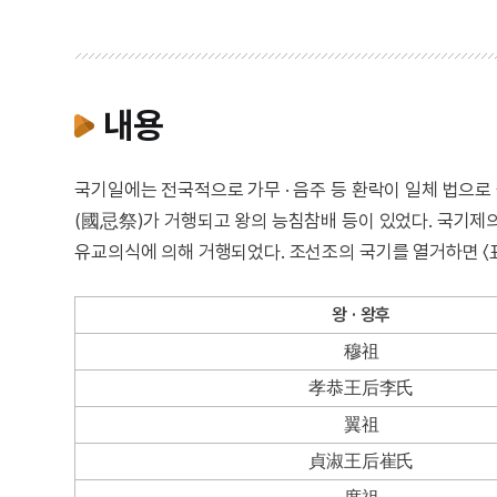
내용
국기일에는 전국적으로 가무 · 음주 등 환락이 일체 법으로
(國忌祭)가 거행되고 왕의 능침참배 등이 있었다. 국기제
유교의식에 의해 거행되었다. 조선조의 국기를 열거하면 〈표
왕 · 왕후
穆祖
孝恭王后李氏
翼祖
貞淑王后崔氏