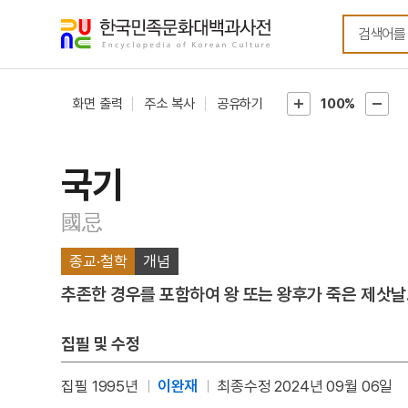
메뉴
본문
바로가기
바로가기
화면 출력
주소 복사
공유하기
100%
국기
國忌
종교·철학
개념
추존한 경우를 포함하여 왕 또는 왕후가 죽은 제삿날
집필 및 수정
집필 1995년
이완재
최종수정 2024년 09월 06일