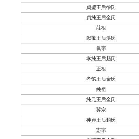
貞聖王后徐氏
貞純王后金氏
莊祖
獻敬王后洪氏
眞宗
孝純王后趙氏
正祖
孝懿王后金氏
純祖
純元王后金氏
翼宗
神貞王后趙氏
憲宗