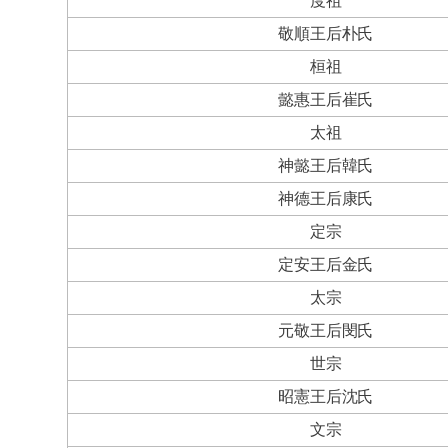
度祖
敬順王后朴氏
桓祖
懿惠王后崔氏
太祖
神懿王后韓氏
神德王后康氏
定宗
定安王后金氏
太宗
元敬王后閔氏
世宗
昭憲王后沈氏
文宗