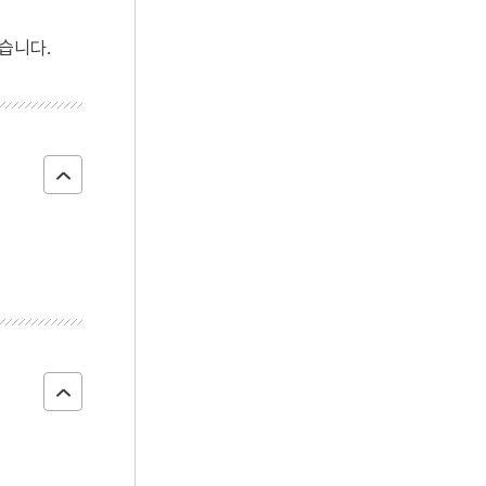
4
격언
습니다.
5
태조
6
해동제국기
7
현무경
8
거금도
9
국군정보사령부
10
김문기