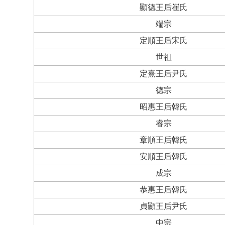
顯德王后崔氏
端宗
定順王后宋氏
世祖
定熹王后尹氏
德宗
昭惠王后韓氏
睿宗
章順王后韓氏
安順王后韓氏
成宗
恭惠王后韓氏
貞顯王后尹氏
中宗