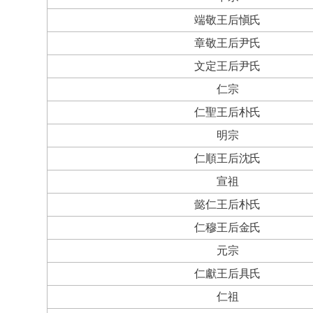
端敬王后愼氏
章敬王后尹氏
文定王后尹氏
仁宗
仁聖王后朴氏
明宗
仁順王后沈氏
宣祖
懿仁王后朴氏
仁穆王后金氏
元宗
仁獻王后具氏
仁祖